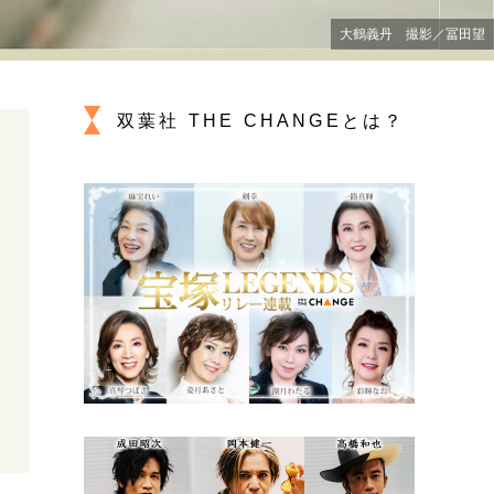
プが描く未来
大鶴義丹 撮影／冨田望
忘れられない言葉
10代・20代の土台
双葉社 THE CHANGEとは？
親になるということ
一生モノの愛用品
デザイン