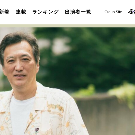
新着
連載
ランキング
出演者一覧
Group Site
運命を変えた出会い
決断の裏側
挫折からの再起
未知
表現者の葛藤
人生が動いた日
10代の挫折と原点
セカンドキャリアの描き方
独立という決断
大人の学び直し
夢を掴む選択