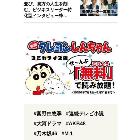
並び、貴方の人生を刻
む。ビジネスリーダー特
化型インタビュー枠
『Key person』始…
#富野由悠季
#連続テレビ小説
#大河ドラマ
#AKB48
#乃木坂46
#M-1