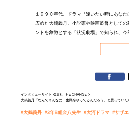
１９９０年代、ドラマ『逢いたい時にあなた
広めた大鶴義丹。小説家や映画監督としての
ントを象徴とする「状況劇場」で知られ、今
インタビューサイト 双葉社 THE CHANGE
大鶴義丹「なんでそんなに一生懸命やってるんだろう」と思っていた4
#大鶴義丹
#3年B組金八先生
#大河ドラマ
#サザ