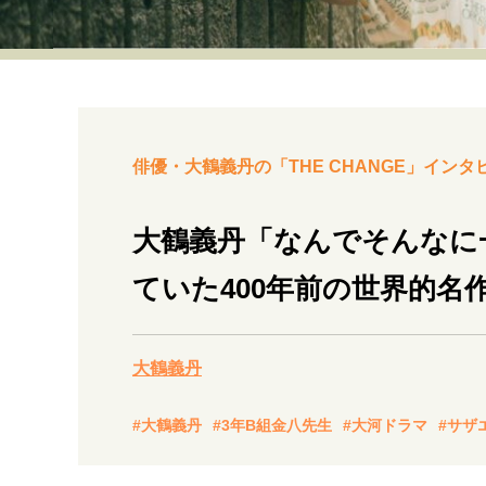
経営・ビジネス
マインドセット
ライフスタイル・生き方
俳優・大鶴義丹の「THE CHANGE」インタ
大鶴義丹「なんでそんなに
ていた400年前の世界的名
社会・カルチャー・マネー
大鶴義丹
#大鶴義丹
#3年B組金八先生
#大河ドラマ
#サザ