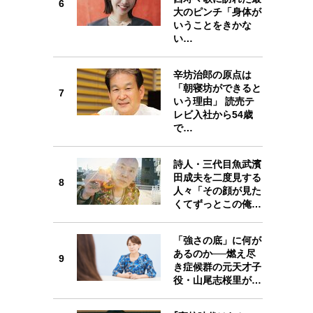
6
6
大のピンチ「身体が
いうことをきかな
い…
辛坊治郎の原点は
7
「朝寝坊ができると
7
いう理由」 読売テ
レビ入社から54歳
で…
8
詩人・三代目魚武濱
田成夫を二度見する
8
人々「その顔が見た
くてずっとこの俺…
「強さの底」に何が
9
あるのか──燃え尽
9
き症候群の元天才子
役・山尾志桜里が…