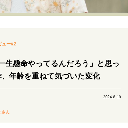
リーダーの流儀
変革の原動力
次世代へのバトン
トッ
重圧との向き合い方
一流のルーティン
20代の現在地
40代からの景色
美しさの哲学
パートナーとの歩み方
ビュー#2
病が教えてくれたこと
移住という選択
熱狂できるもの
私を彩るエッセンス
60代のネクストステージ
70代のグランド
一生懸命やってるんだろう」と思っ
作、年齢を重ねて気づいた変化
地域とつながる/お金との付き合い方
2024.8.19
エさん