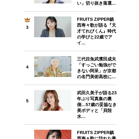
い」切り抜き落選…
FRUITS ZIPPER鎮
西寿々歌が語る『天
3
3
才てれびくん』時代
の学びと22歳でア
イ…
三代目魚武濱田成夫
4
「すっごい勉強がで
4
きない阿呆」が京都
の名門美術高校に…
武田久美子が語る23
年ぶり写真集の裏
5
5
側…57歳の妥協なき
美ボディと「貝殻
水…
FRUITS ZIPPER鎮
西寿々歌に訪れた最