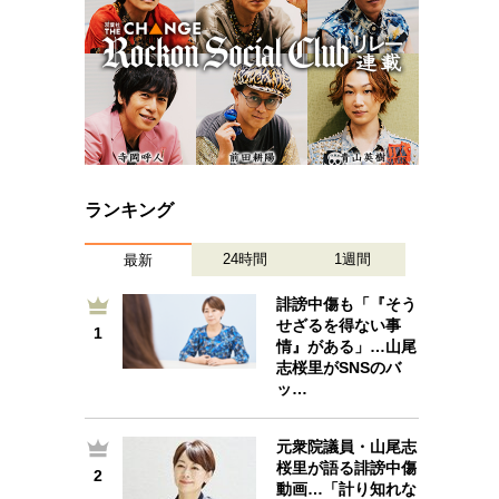
ランキング
24時間
1週間
最新
誹謗中傷も「『そう
せざるを得ない事
1
1
情』がある」…山尾
志桜里がSNSのバ
ッ…
元衆院議員・山尾志
2
桜里が語る誹謗中傷
2
動画…「計り知れな