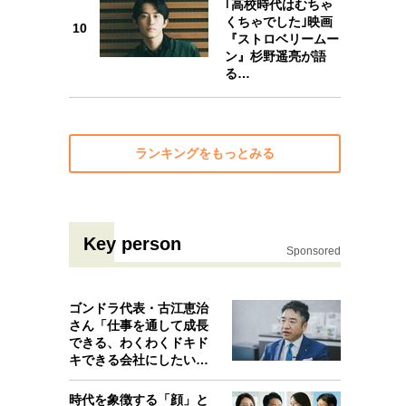
｢高校時代はむちゃ
くちゃでした｣映画
10
10
『ストロベリームー
ン』杉野遥亮が語
る…
ランキングをもっとみる
Key person
Sponsored
ゴンドラ代表・古江恵治
さん「仕事を通して成長
できる、わくわくドキド
キできる会社にしたいと
考えたんで…
時代を象徴する「顔」と