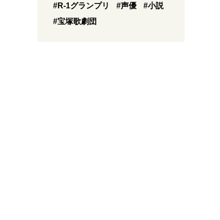
#R-1グランプリ
#声優
#小説
#宝塚歌劇団