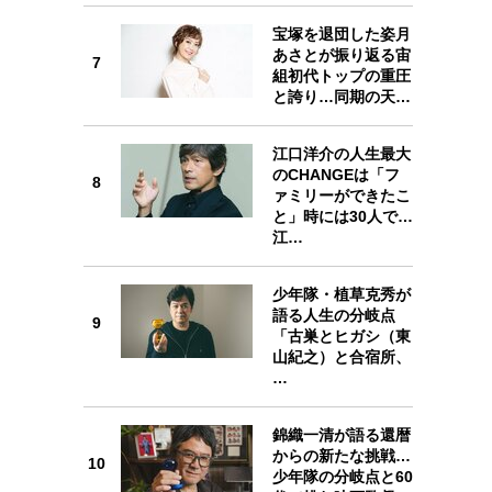
宝塚を退団した姿月
あさとが振り返る宙
7
組初代トップの重圧
と誇り…同期の天…
7
江口洋介の人生最大
のCHANGEは「フ
8
ァミリーができたこ
と」時には30人で…
江…
8
少年隊・植草克秀が
語る人生の分岐点
9
「古巣とヒガシ（東
山紀之）と合宿所、
9
…
錦織一清が語る還暦
からの新たな挑戦…
10
少年隊の分岐点と60