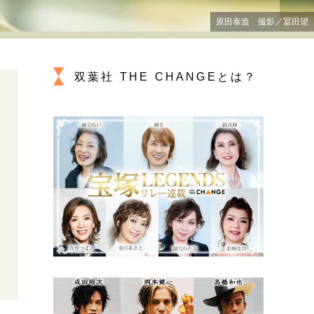
プが描く未来
原田泰造 撮影／冨田望
忘れられない言葉
10代・20代の土台
双葉社 THE CHANGEとは？
ーとの歩み方
親になるということ
一生モノの愛用品
デザイン