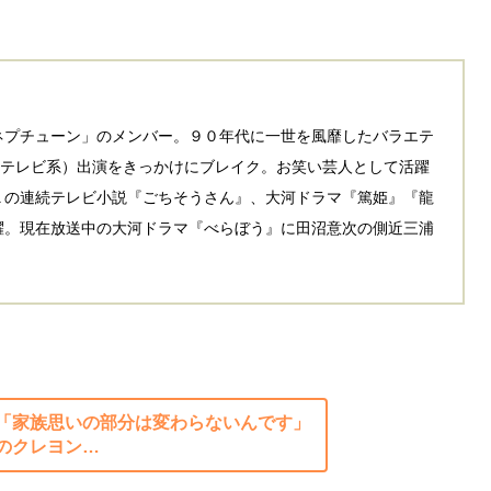
ネプチューン」のメンバー。９０年代に一世を風靡したバラエテ
フジテレビ系）出演をきっかけにブレイク。お笑い芸人として活躍
Ｋの連続テレビ小説『ごちそうさん』、大河ドラマ『篤姫』『龍
躍。現在放送中の大河ドラマ『べらぼう』に田沼意次の側近三浦
「家族思いの部分は変わらないんです」
のクレヨン…