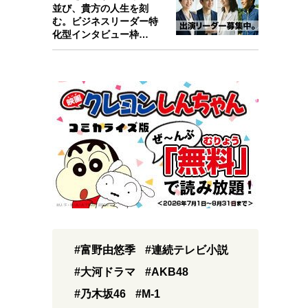
並び、貴方の人生を刻
む。ビジネスリーダー特
化型インタビュー枠
『Key person』始…
#富野由悠季
#連続テレビ小説
#大河ドラマ
#AKB48
#乃木坂46
#M-1