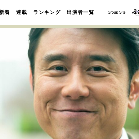
新着
連載
ランキング
出演者一覧
Group Site
運命を変えた出会い
決断の裏側
挫折からの再起
未知
表現者の葛藤
人生が動いた日
10代の挫折と原点
セカンドキャリアの描き方
独立という決断
大人の学び直し
夢を掴む選択