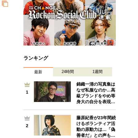
ランキング
24時間
1週間
最新
錦織一清の写真集は
なぜ私服なのか…高
1
1
級ブランドをやめ等
身大の自分を表現…
藤原紀香が23年間続
けるボランティア活
2
2
動の原動力は…「偽
善者だ」との声も…