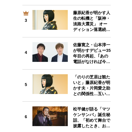
藤原紀香が明かす人
生の転機と「阪神・
3
3
淡路大震災」 オー
ディション落選続…
佐藤寛之・山本淳一
が明かすデビュー35
4
4
年目の再起、｢あの
電話がなければ今…
「のりの芝居は観た
いと」藤原紀香が明
5
5
かす夫・片岡愛之助
との関係性…互い…
松平健が語る「マツ
ケンサンバ」誕生秘
6
話、「初めて舞台で
6
披露したとき、お…