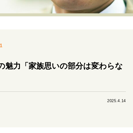
リーダーの流儀
変革の原動力
次世代へのバトン
トッ
重圧との向き合い方
一流のルーティン
20代の現在地
40代からの景色
50代のリアル
美しさの哲学
パートナ
1
病が教えてくれたこと
移住という選択
熱狂できるもの
私を彩るエッセンス
60代のネクストステージ
70代のグランド
の魅力「家族思いの部分は変わらな
地域とつながる/お金との付き合い方
2025.4.14