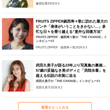
藤原紀香
2026.8.3
FRUITS ZIPPER鎮西寿々歌に訪れた最大の
ピンチ「身体がいうことをきかない…」多
忙な日々を乗り越える“意外な回復方法”
FRUITS ZIPPER・鎮西寿々歌の「THE CHANGE」イ
ンタビュー#3
FRUITS ZIPPER・鎮西寿々歌
2026.8.3
武田久美子が語る23年ぶり写真集の裏側…
57歳の妥協なき美ボディと「貝殻水着」を
超える伝説の衣装に迫る
武田久美子の「THE CHANGE」インタビュー#1
武田久美子
2026.8.2
新着をもっとみる