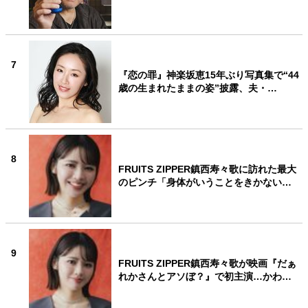
7
『恋の罪』神楽坂恵15年ぶり写真集で“44
歳の生まれたままの姿”披露、夫・…
8
FRUITS ZIPPER鎮西寿々歌に訪れた最大
のピンチ「身体がいうことをきかない…
9
FRUITS ZIPPER鎮西寿々歌が映画『だぁ
れかさんとアソぼ？』で初主演…かわ…