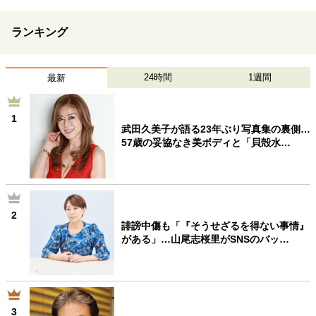
ランキング
24時間
1週間
最新
1
武田久美子が語る23年ぶり写真集の裏側…
57歳の妥協なき美ボディと「貝殻水…
2
誹謗中傷も「『そうせざるを得ない事情』
がある」…山尾志桜里がSNSのバッ…
3