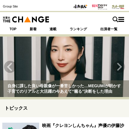
Group Site
TOP
新着
連載
ランキング
出演者一覧
注目の記事テーマで探す
SPECIAL
サイトの核・哲学
母親像が一番苦しかった…MEGUMIが明かす
SUPER EI
と大活躍の今あえて“籠る”決断をした理由
無し』MEGUM
運命を変えた出会い
決断の裏側
挫折からの再起
未知への挑戦
プロフェッショナルの矜持
トピックス
表現者の葛藤
人生が動いた日
10代の挫折と原点
映画『クレヨンしんちゃん』声優の伊藤沙