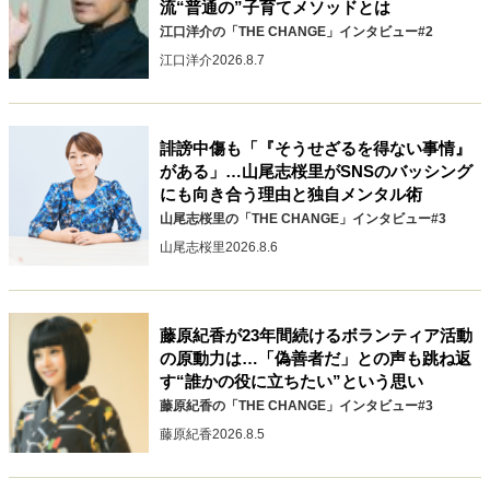
流“普通の”子育てメソッドとは
江口洋介の「THE CHANGE」インタビュー#2
江口洋介
2026.8.7
誹謗中傷も「『そうせざるを得ない事情』
がある」…山尾志桜里がSNSのバッシング
にも向き合う理由と独自メンタル術
山尾志桜里の「THE CHANGE」インタビュー#3
山尾志桜里
2026.8.6
藤原紀香が23年間続けるボランティア活動
の原動力は…「偽善者だ」との声も跳ね返
す“誰かの役に立ちたい”という思い
藤原紀香の「THE CHANGE」インタビュー#3
藤原紀香
2026.8.5