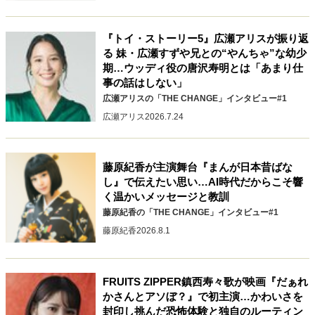
40代からの景色
美しさの哲学
パートナーとの歩み方
親になるということ
病が教えてくれたこと
『トイ・ストーリー5』広瀬アリスが振り返
移住という選択
熱狂できるもの
一生モノの愛用品
る 妹・広瀬すずや兄との“やんちゃ”な幼少
私を彩るエッセンス
60代のネクストステージ
期…ウッディ役の唐沢寿明とは「あまり仕
事の話はしない」
70代のグランドデザイン
広瀬アリスの「THE CHANGE」インタビュー#1
広瀬アリス
2026.7.24
社会・カルチャー・マネー
地域とつながる/お金との付き合い方
藤原紀香が主演舞台『まんが日本昔ばな
し』で伝えたい思い…AI時代だからこそ響
く温かいメッセージと教訓
藤原紀香の「THE CHANGE」インタビュー#1
藤原紀香
2026.8.1
FRUITS ZIPPER鎮西寿々歌が映画『だぁれ
かさんとアソぼ？』で初主演…かわいさを
封印し挑んだ恐怖体験と独自のルーティン