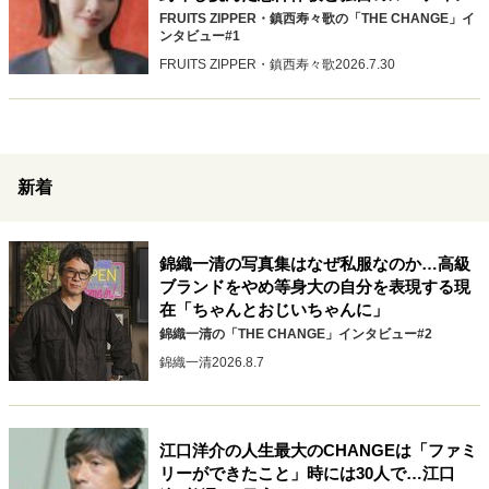
FRUITS ZIPPER・鎮西寿々歌の「THE CHANGE」イ
ンタビュー#1
FRUITS ZIPPER・鎮西寿々歌
2026.7.30
新着
錦織一清の写真集はなぜ私服なのか…高級
ブランドをやめ等身大の自分を表現する現
在「ちゃんとおじいちゃんに」
錦織一清の「THE CHANGE」インタビュー#2
錦織一清
2026.8.7
江口洋介の人生最大のCHANGEは「ファミ
リーができたこと」時には30人で…江口