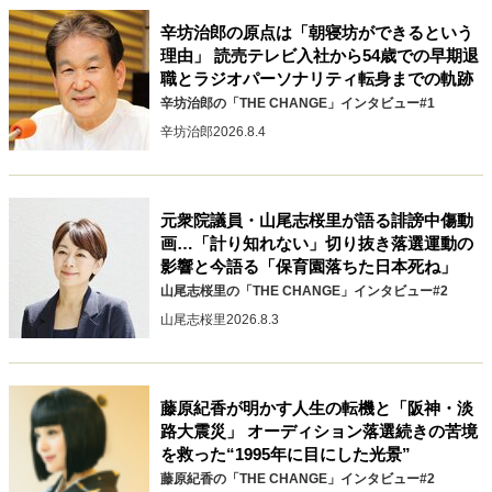
辛坊治郎の原点は「朝寝坊ができるという
理由」 読売テレビ入社から54歳での早期退
職とラジオパーソナリティ転身までの軌跡
辛坊治郎の「THE CHANGE」インタビュー#1
辛坊治郎
2026.8.4
元衆院議員・山尾志桜里が語る誹謗中傷動
画…「計り知れない」切り抜き落選運動の
影響と今語る「保育園落ちた日本死ね」
山尾志桜里の「THE CHANGE」インタビュー#2
山尾志桜里
2026.8.3
藤原紀香が明かす人生の転機と「阪神・淡
路大震災」 オーディション落選続きの苦境
を救った“1995年に目にした光景”
藤原紀香の「THE CHANGE」インタビュー#2