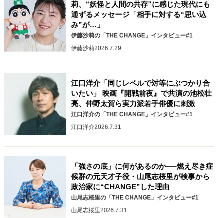
莉、“妖怪と人間の共存”に感じた現代にも
キャリア・働き方
通ずるメッセージ「相手に対する“思い込
セカンドキャリアの描き方
独立という決断
み”が…」
大人の学び直し
ファーストキャリアを拓く
伊藤沙莉の「THE CHANGE」インタビュー#1
夢を掴む選択
伊藤沙莉
2026.7.29
経営・ビジネス
江口洋介「同じレベルで対等にぶつかり合
いたい」 映画『開戦前夜』で共演の池松壮
リーダーの流儀
変革の原動力
次世代へのバトン
亮、仲野太賀ら実力派若手俳優に刺激
トップが描く未来
江口洋介の「THE CHANGE」インタビュー#1
江口洋介
2026.7.31
マインドセット
重圧との向き合い方
一流のルーティン
20代の現在地
「強さの底」に何があるのか──燃え尽き症
忘れられない言葉
10代・20代の土台
候群の元天才子役・山尾志桜里が検事から
政治家に“CHANGE”した理由
山尾志桜里の「THE CHANGE」インタビュー#1
山尾志桜里
2026.7.31
ライフスタイル・生き方