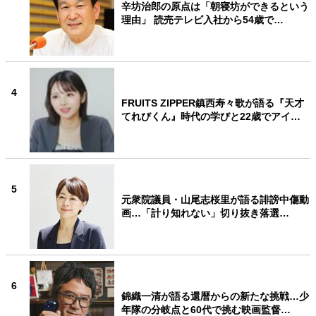
辛坊治郎の原点は「朝寝坊ができるという
理由」 読売テレビ入社から54歳で…
4
FRUITS ZIPPER鎮西寿々歌が語る『天才
てれびくん』時代の学びと22歳でアイ…
5
元衆院議員・山尾志桜里が語る誹謗中傷動
画…「計り知れない」切り抜き落選…
6
錦織一清が語る還暦からの新たな挑戦…少
年隊の分岐点と60代で挑む映画監督…