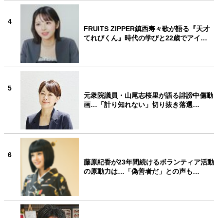
4
FRUITS ZIPPER鎮西寿々歌が語る『天才
てれびくん』時代の学びと22歳でアイ…
5
元衆院議員・山尾志桜里が語る誹謗中傷動
画…「計り知れない」切り抜き落選…
6
藤原紀香が23年間続けるボランティア活動
の原動力は…「偽善者だ」との声も…