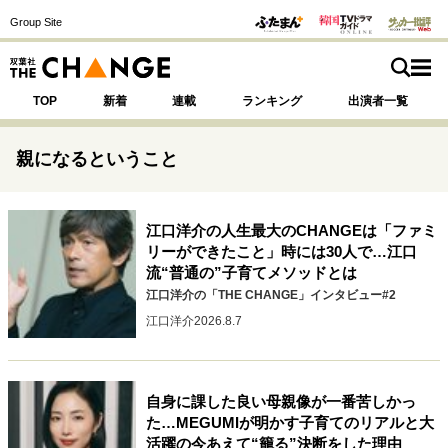
Group Site
TOP
新着
連載
ランキング
出演者一覧
親になるということ
注目の記事テーマで探す
江口洋介の人生最大のCHANGEは「ファミ
SPECIAL
リーができたこと」時には30人で…江口
流“普通の”子育てメソッドとは
江口洋介の「THE CHANGE」インタビュー#2
サイトの核・哲学
江口洋介
2026.8.7
運命を変えた出会い
決断の裏側
挫折からの再起
未知への挑戦
プロフェッショナルの矜持
表現者の葛藤
人生が動いた日
10代の挫折と原点
自身に課した良い母親像が一番苦しかっ
た…MEGUMIが明かす子育てのリアルと大
活躍の今あえて“籠る”決断をした理由