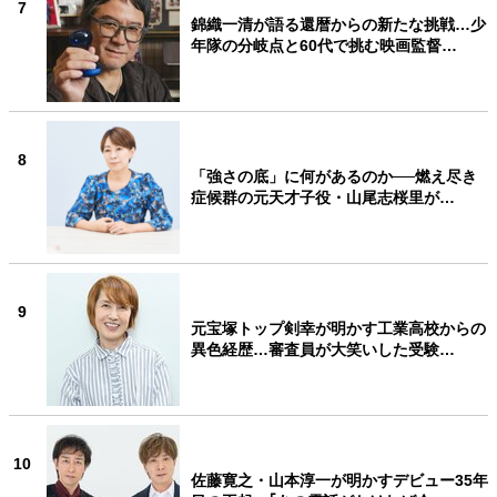
7
錦織一清が語る還暦からの新たな挑戦…少
年隊の分岐点と60代で挑む映画監督…
8
「強さの底」に何があるのか──燃え尽き
症候群の元天才子役・山尾志桜里が…
9
元宝塚トップ剣幸が明かす工業高校からの
異色経歴…審査員が大笑いした受験…
10
佐藤寛之・山本淳一が明かすデビュー35年