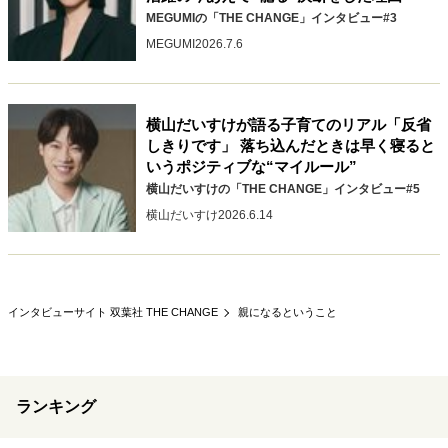
キャリア・働き方
MEGUMIの「THE CHANGE」インタビュー#3
セカンドキャリアの描き方
独立という決断
MEGUMI
2026.7.6
大人の学び直し
ファーストキャリアを拓く
夢を掴む選択
横山だいすけが語る子育てのリアル「反省
しきりです」 落ち込んだときは早く寝ると
いうポジティブな“マイルール”
経営・ビジネス
横山だいすけの「THE CHANGE」インタビュー#5
リーダーの流儀
変革の原動力
次世代へのバトン
横山だいすけ
2026.6.14
トップが描く未来
マインドセット
インタビューサイト 双葉社 THE CHANGE
親になるということ
重圧との向き合い方
一流のルーティン
20代の現在地
忘れられない言葉
10代・20代の土台
ランキング
ライフスタイル・生き方