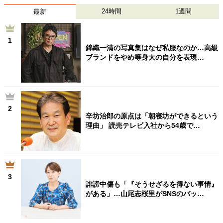
40代からの景色
50代のリアル
美しさの哲学
24時間
1週間
最新
パートナーとの歩み方
親になるということ
病が教えてくれたこと
移住という選択
1
熱狂できるもの
一生モノの愛用品
錦織一清の写真集はなぜ私服なのか…高級
ブランドをやめ等身大の自分を表現…
私を彩るエッセンス
60代のネクストステージ
70代のグランドデザイン
2
社会・カルチャー・マネー
辛坊治郎の原点は「朝寝坊ができるという
理由」 読売テレビ入社から54歳で…
地域とつながる/お金との付き合い方
3
誹謗中傷も「『そうせざるを得ない事情』
がある」…山尾志桜里がSNSのバッ…