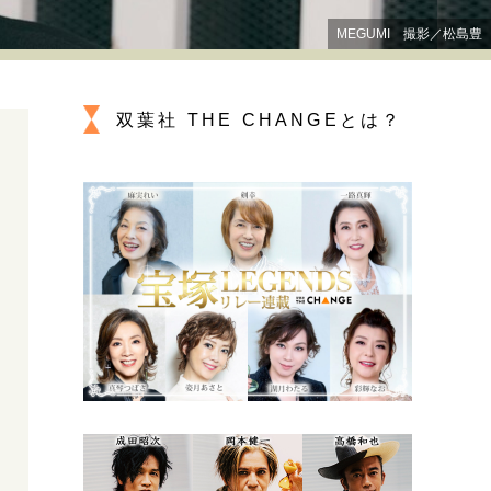
プが描く未来
MEGUMI 撮影／松島豊
忘れられない言葉
10代・20代の土台
双葉社 THE CHANGEとは？
ーとの歩み方
親になるということ
一生モノの愛用品
デザイン