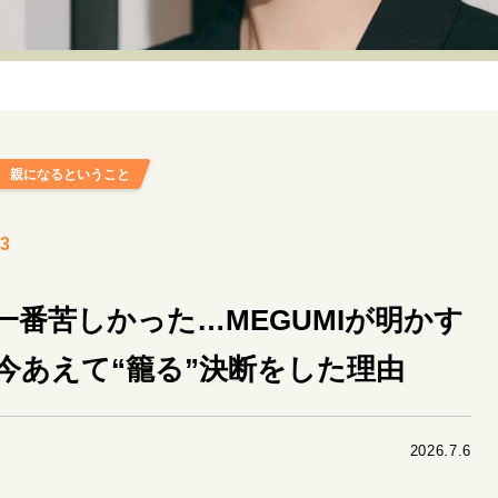
リーダーの流儀
変革の原動力
次世代へのバトン
トッ
重圧との向き合い方
一流のルーティン
20代の現在地
40代からの景色
50代のリアル
美しさの哲学
パートナ
親になるということ
病が教えてくれたこと
移住という選択
熱狂できるもの
私を彩るエッセンス
60代のネクストステージ
70代のグランド
3
地域とつながる/お金との付き合い方
番苦しかった…MEGUMIが明かす
今あえて“籠る”決断をした理由
2026.7.6