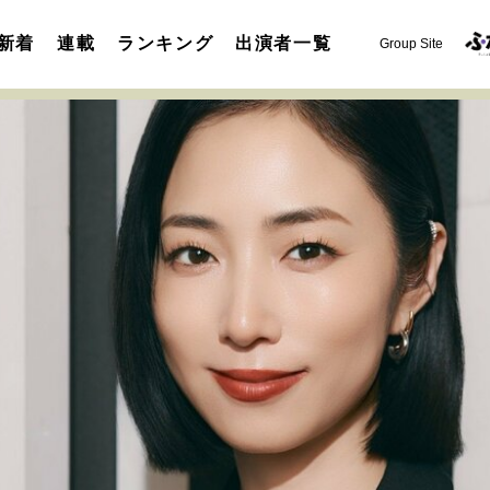
新着
連載
ランキング
出演者一覧
Group Site
運命を変えた出会い
決断の裏側
挫折からの再起
未知
表現者の葛藤
人生が動いた日
10代の挫折と原点
セカンドキャリアの描き方
独立という決断
大人の学び直し
夢を掴む選択