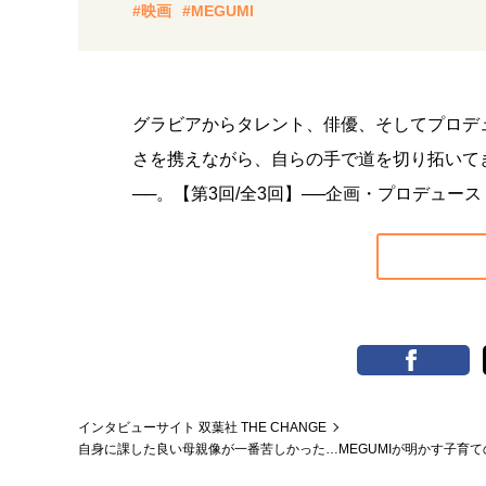
#映画
#MEGUMI
グラビアからタレント、俳優、そしてプロデ
さを携えながら、自らの手で道を切り拓いてきた
──。【第3回/全3回】──企画・プロデュー
インタビューサイト 双葉社 THE CHANGE
自身に課した良い母親像が一番苦しかった…MEGUMIが明かす子育て