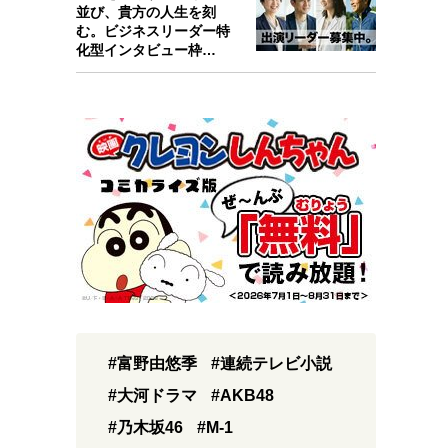
並び、貴方の人生を刻
む。ビジネスリーダー特
化型インタビュー枠
『Key person』始…
#富野由悠季
#連続テレビ小説
#大河ドラマ
#AKB48
#乃木坂46
#M-1