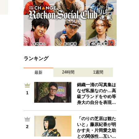
ランキング
24時間
1週間
最新
錦織一清の写真集は
なぜ私服なのか…高
1
1
級ブランドをやめ等
身大の自分を表現…
「のりの芝居は観た
いと」藤原紀香が明
2
2
かす夫・片岡愛之助
との関係性…互い…