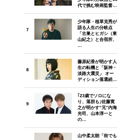
代で挑む映画監督…
7
少年隊・植草克秀が
語る人生の分岐点
7
「古巣とヒガシ（東
山紀之）と合宿所、
…
8
藤原紀香が明かす人
生の転機と「阪神・
8
淡路大震災」 オー
ディション落選続…
｢23歳でソロにな
9
り、落胆も｣佐藤寛
9
之が明かす“兄”内海
光司、山本淳一と
の…
山中柔太朗「街でも
10