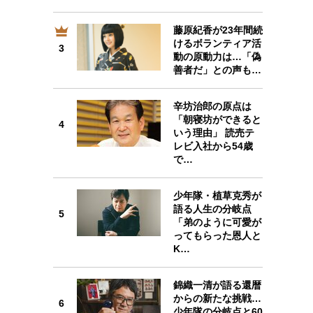
藤原紀香が23年間続
けるボランティア活
3
3
動の原動力は…「偽
善者だ」との声も…
辛坊治郎の原点は
「朝寝坊ができると
4
4
いう理由」 読売テ
レビ入社から54歳
で…
少年隊・植草克秀が
5
語る人生の分岐点
5
「弟のように可愛が
ってもらった恩人と
K…
6
錦織一清が語る還暦
からの新たな挑戦…
6
少年隊の分岐点と60