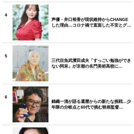
4
声優・井口裕香が現状維持からCHANGE
した理由…コロナ禍で直面した不安とグ…
5
三代目魚武濱田成夫「すっごい勉強ができ
ない阿呆」が京都の名門美術高校に…
6
錦織一清が語る還暦からの新たな挑戦…少
年隊の分岐点と60代で挑む映画監督…