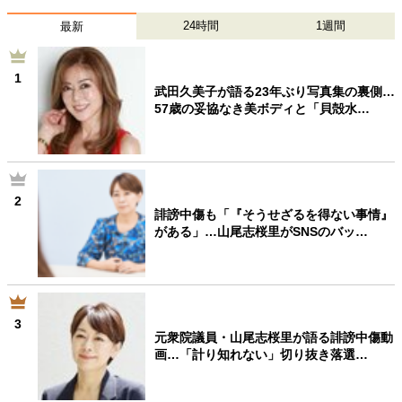
24時間
1週間
最新
1
武田久美子が語る23年ぶり写真集の裏側…
57歳の妥協なき美ボディと「貝殻水…
2
誹謗中傷も「『そうせざるを得ない事情』
がある」…山尾志桜里がSNSのバッ…
3
元衆院議員・山尾志桜里が語る誹謗中傷動
画…「計り知れない」切り抜き落選…