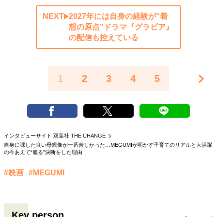
NEXT
2027年には自身の経験が“着
想の原点”ドラマ『グラビア』
の配信も控えている
1
2
3
4
5
インタビューサイト 双葉社 THE CHANGE
自身に課した良い母親像が一番苦しかった…MEGUMIが明かす子育てのリアルと大活躍
の今あえて“籠る”決断をした理由
#映画
#MEGUMI
Key person