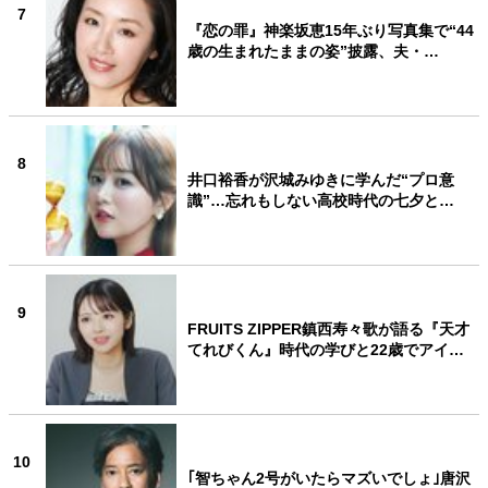
7
『恋の罪』神楽坂恵15年ぶり写真集で“44
歳の生まれたままの姿”披露、夫・…
8
井口裕香が沢城みゆきに学んだ“プロ意
識”…忘れもしない高校時代の七夕と…
9
FRUITS ZIPPER鎮西寿々歌が語る『天才
てれびくん』時代の学びと22歳でアイ…
10
｢智ちゃん2号がいたらマズいでしょ｣唐沢