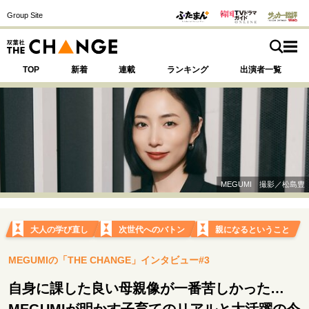
Group Site
TOP
新着
連載
ランキング
出演者一覧
注目の記事テーマで探す
SPECIAL
MEGUMI 撮影／松島豊
サイトの核・哲学
運命を変えた出会い
決断の裏側
挫折からの再起
大人の学び直し
次世代へのバトン
親になるということ
未知への挑戦
プロフェッショナルの矜持
MEGUMIの「THE CHANGE」インタビュー#3
表現者の葛藤
人生が動いた日
10代の挫折と原点
自身に課した良い母親像が一番苦しかった…