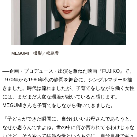
40代からの景色
美しさの哲学
パートナーとの歩み方
親になるということ
病が教えてくれたこと
移住という選択
熱狂できるもの
一生モノの愛用品
私を彩るエッセンス
60代のネクストステージ
70代のグランドデザイン
MEGUMI 撮影／松島豊
社会・カルチャー・マネー
地域とつながる/お金との付き合い方
──企画・プロデュース・出演を兼ねた映画『FUJIKO』で、
1970年から1980年代の静岡を舞台に、シングルマザーを描
きました。時代は流れましたが、子育てをしながら働く女性
には、まだまだ大変な環境が続いていると感じます。
MEGUMIさんも子育てをしながら働いてきました。
「子どもができた瞬間に、自分はいいお母さんであろうと、
なぜか思うんですよね。世の中に何か言われてるわけじゃな
いけど、そうやって結婚や母というものに、自分自身でギュ