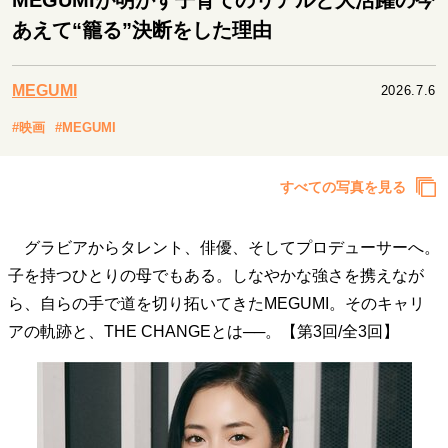
MEGUMIが明かす子育てのリアルと大活躍の今
キャリア・働き方
あえて“籠る”決断をした理由
セカンドキャリアの描き方
独立という決断
大人の学び直し
ファーストキャリアを拓く
夢を掴む選択
MEGUMI
2026.7.6
#映画
#MEGUMI
経営・ビジネス
すべての写真を見る
リーダーの流儀
変革の原動力
次世代へのバトン
トップが描く未来
グラビアからタレント、俳優、そしてプロデューサーへ。
子を持つひとりの母でもある。しなやかな強さを携えなが
マインドセット
ら、自らの手で道を切り拓いてきたMEGUMI。そのキャリ
アの軌跡と、THE CHANGEとは──。【第3回/全3回】
重圧との向き合い方
一流のルーティン
20代の現在地
忘れられない言葉
10代・20代の土台
ライフスタイル・生き方