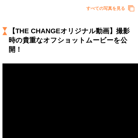
キャリア・働き方
すべての写真を見る
セカンドキャリアの描き方
独立という決断
大人の学び直し
ファーストキャリアを拓く
夢を掴む選択
【THE CHANGEオリジナル動画】撮影
時の貴重なオフショットムービーを公
開！
経営・ビジネス
リーダーの流儀
変革の原動力
次世代へのバトン
トップが描く未来
マインドセット
重圧との向き合い方
一流のルーティン
20代の現在地
忘れられない言葉
10代・20代の土台
ライフスタイル・生き方