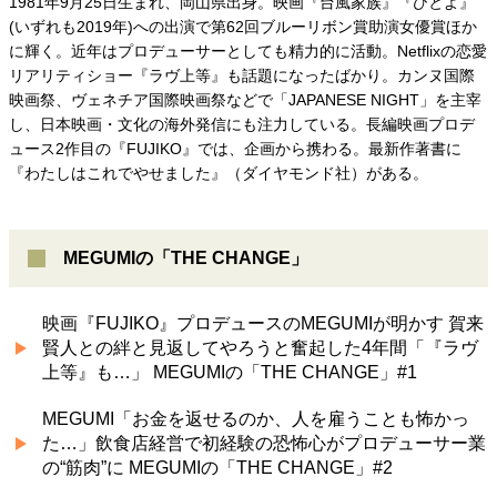
1981年9月25日生まれ、岡山県出身。映画『台風家族』『ひとよ』
(いずれも2019年)への出演で第62回ブルーリボン賞助演女優賞ほか
に輝く。近年はプロデューサーとしても精力的に活動。Netflixの恋愛
リアリティショー『ラヴ上等』も話題になったばかり。カンヌ国際
映画祭、ヴェネチア国際映画祭などで「JAPANESE NIGHT」を主宰
し、日本映画・文化の海外発信にも注力している。長編映画プロデ
ュース2作目の『FUJIKO』では、企画から携わる。最新作著書に
『わたしはこれでやせました』（ダイヤモンド社）がある。
MEGUMIの「THE CHANGE」
映画『FUJIKO』プロデュースのMEGUMIが明かす 賀来
賢人との絆と見返してやろうと奮起した4年間「『ラヴ
上等』も…」 MEGUMIの「THE CHANGE」#1
MEGUMI「お金を返せるのか、人を雇うことも怖かっ
た…」飲食店経営で初経験の恐怖心がプロデューサー業
の“筋肉”に MEGUMIの「THE CHANGE」#2