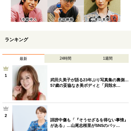
ランキング
24時間
1週間
最新
1
武田久美子が語る23年ぶり写真集の裏側…
57歳の妥協なき美ボディと「貝殻水…
2
誹謗中傷も「『そうせざるを得ない事情』
がある」…山尾志桜里がSNSのバッ…