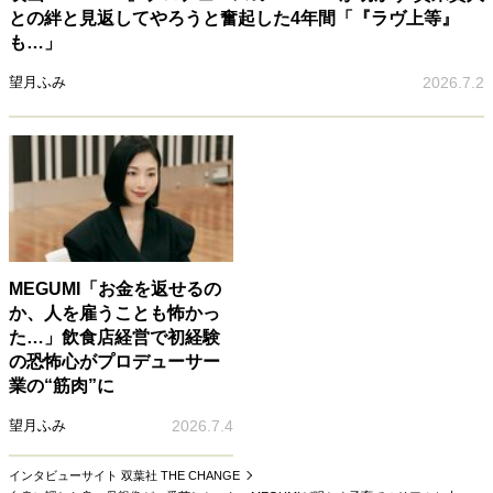
との絆と見返してやろうと奮起した4年間「『ラヴ上等』
も…」
望月ふみ
2026.7.2
MEGUMI「お金を返せるの
か、人を雇うことも怖かっ
た…」飲食店経営で初経験
の恐怖心がプロデューサー
業の“筋肉”に
望月ふみ
2026.7.4
インタビューサイト 双葉社 THE CHANGE