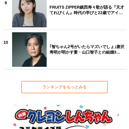
9
FRUITS ZIPPER鎮西寿々歌が語る『天才
てれびくん』時代の学びと22歳でアイ…
10
｢智ちゃん2号がいたらマズいでしょ｣唐沢
寿明が明かす妻・山口智子との結婚3…
ランキングをもっとみる