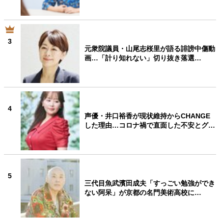
3
元衆院議員・山尾志桜里が語る誹謗中傷動
画…「計り知れない」切り抜き落選…
4
声優・井口裕香が現状維持からCHANGE
した理由…コロナ禍で直面した不安とグ…
5
三代目魚武濱田成夫「すっごい勉強ができ
ない阿呆」が京都の名門美術高校に…