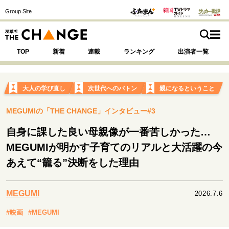
Group Site
TOP
新着
連載
ランキング
出演者一覧
大人の学び直し
次世代へのバトン
親になるということ
MEGUMIの「THE CHANGE」インタビュー#3
注目の記事テーマで探す
SPECIAL
自身に課した良い母親像が一番苦しかった…
MEGUMIが明かす子育てのリアルと大活躍の今
サイトの核・哲学
あえて“籠る”決断をした理由
運命を変えた出会い
決断の裏側
挫折からの再起
未知への挑戦
プロフェッショナルの矜持
MEGUMI
表現者の葛藤
人生が動いた日
10代の挫折と原点
2026.7.6
#映画
#MEGUMI