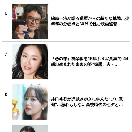
6
錦織一清が語る還暦からの新たな挑戦…少
年隊の分岐点と60代で挑む映画監督…
7
『恋の罪』神楽坂恵15年ぶり写真集で“44
歳の生まれたままの姿”披露、夫・…
8
井口裕香が沢城みゆきに学んだ“プロ意
識”…忘れもしない高校時代の七夕と…