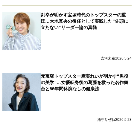
剣幸が明かす宝塚時代のトップスターの重
圧…大地真央の後任として実践した“先頭に
立たない”リーダー論の真髄
吉河未布
2026.5.24
元宝塚トップスター麻実れいが明かす“男役
の美学”…女優転身後の葛藤を救った名作舞
台と56年間休演なしの健康法
池守りぜね
2026.5.23