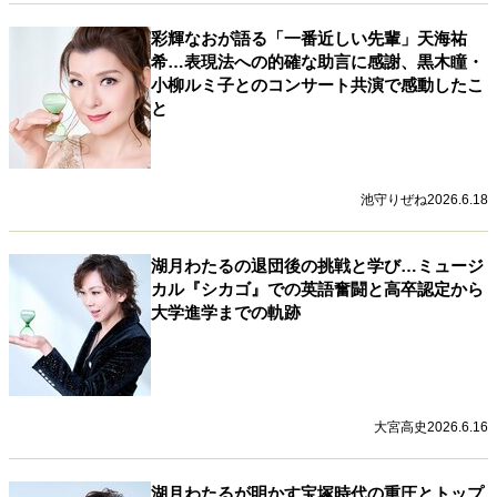
40代からの景色
50代のリアル
美しさの哲学
彩輝なおが語る「一番近しい先輩」天海祐
パートナーとの歩み方
親になるということ
希…表現法への的確な助言に感謝、黒木瞳・
病が教えてくれたこと
移住という選択
小柳ルミ子とのコンサート共演で感動したこ
熱狂できるもの
一生モノの愛用品
と
私を彩るエッセンス
60代のネクストステージ
70代のグランドデザイン
池守りぜね
2026.6.18
社会・カルチャー・マネー
湖月わたるの退団後の挑戦と学び…ミュージ
地域とつながる/お金との付き合い方
カル『シカゴ』での英語奮闘と高卒認定から
大学進学までの軌跡
大宮高史
2026.6.16
湖月わたるが明かす宝塚時代の重圧とトップ