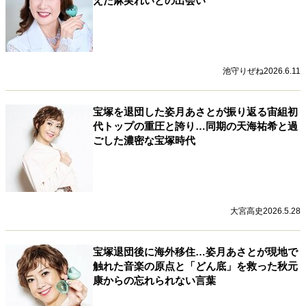
えた麻実れいとの出会い
池守りぜね
2026.6.11
宝塚を退団した姿月あさとが振り返る宙組初
代トップの重圧と誇り…同期の天海祐希と過
ごした濃密な宝塚時代
大宮高史
2026.5.28
宝塚退団後に海外移住…姿月あさとが現地で
触れた音楽の原点と「どん底」を救った秋元
康からの忘れられない言葉