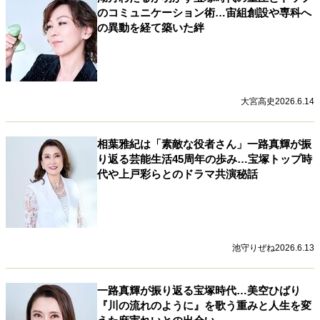
のコミュニケーション術…宙組創設や専科へ
の異動を経て築いた絆
大宮高史
2026.6.14
相葉雅紀は「素敵な役者さん」一路真輝が振
り返る芸能生活45周年の歩み…宝塚トップ時
代や上戸彩らとのドラマ共演秘話
池守りぜね
2026.6.13
一路真輝が振り返る宝塚時代…美空ひばり
『川の流れのように』を歌う重みと人生を変