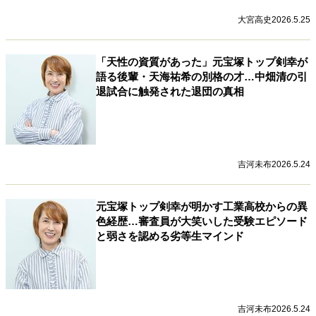
大宮高史
2026.5.25
「天性の資質があった」元宝塚トップ剣幸が
語る後輩・天海祐希の別格の才…中畑清の引
退試合に触発された退団の真相
吉河未布
2026.5.24
元宝塚トップ剣幸が明かす工業高校からの異
色経歴…審査員が大笑いした受験エピソード
と弱さを認める劣等生マインド
吉河未布
2026.5.24