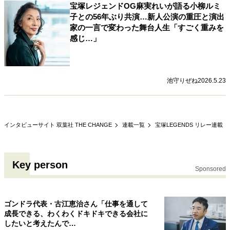
宝塚レジェンドOG麻実れいが語る小柳ルミ
子との56年ぶり共演…新人公演の重圧と演出
家の一言で変わった舞台人生「すごく重みを
感じ…」
池守りぜね
2026.5.23
インタビューサイト 双葉社 THE CHANGE
連載一覧
宝塚LEGENDS リレー連載
Key person
Sponsored
ゴンドラ代表・古江恵治さん「仕事を通して
成長できる、わくわくドキドキできる会社に
したいと考えたんで…