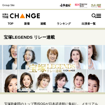
Group Site
TOP
新着
連載
ランキング
出演者一覧
宝塚LEGENDS リレー連載
注目の記事テーマで探す
SPECIAL
サイトの核・哲学
運命を変えた出会い
決断の裏側
挫折からの再起
未知への挑戦
プロフェッショナルの矜持
表現者の葛藤
人生が動いた日
10代の挫折と原点
宝塚歌劇団のトップ男役OGが日本武道館に集結し、メモリアル