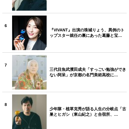
6
『VIVANT』出演の珠城りょう、異例のト
ップスター就任の裏にあった葛藤と宝…
7
三代目魚武濱田成夫「すっごい勉強ができ
ない阿呆」が京都の名門美術高校に…
8
少年隊・植草克秀が語る人生の分岐点「古
巣とヒガシ（東山紀之）と合宿所、…