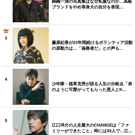
錦織一清の写真集はなぜ私服なのか…高級
ブランドをやめ等身大の自分を表現…
3
藤原紀香が23年間続けるボランティア活動
の原動力は…「偽善者だ」との声も…
4
少年隊・植草克秀が語る人生の分岐点「弟
のように可愛がってもらった恩人とK…
5
江口洋介の人生最大のCHANGEは「ファ
ミリーができたこと」時には30人で…江…