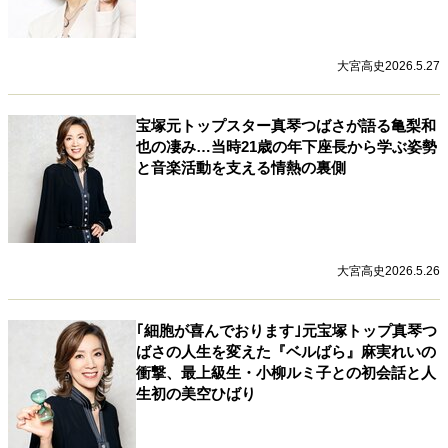
大宮高史
2026.5.27
宝塚元トップスター真琴つばさが語る亀梨和
也の凄み…当時21歳の年下座長から学ぶ姿勢
と音楽活動を支える情熱の裏側
大宮高史
2026.5.26
｢細胞が喜んでおります｣元宝塚トップ真琴つ
ばさの人生を変えた『ベルばら』麻実れいの
衝撃、最上級生・小柳ルミ子との初会話と人
生初の美空ひばり