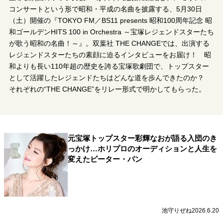
キャリア・働き方
コンサートという形で昭和・平成の名曲を披露する、5月30日
セカンドキャリアの描き方
独立という決断
（土）開催の『TOKYO FM／BS11 presents 昭和100周年記念 昭
和ゴールデンHITS 100 in Orchestra ～宝塚レジェンドスターたち
大人の学び直し
ファーストキャリアを拓く
が歌う昭和の名曲！～』。双葉社 THE CHANGEでは、出演する
夢を掴む選択
レジェンドスターたちの素顔に迫るインタビューをお届け！ 昭
和よりも長い110年超の歴史を誇る宝塚歌劇団で、トップスター
として活躍したレジェンドたちはどんな道を歩んできたのか？
経営・ビジネス
それぞれの“THE CHANGE”をリレー形式で明かしてもらった。
リーダーの流儀
変革の原動力
次世代へのバトン
トップが描く未来
元宝塚トップスター彩輝なおが語る入団のき
っかけ…ホリプロのオーディションと人生を
マインドセット
変えたピーター・パン
重圧との向き合い方
一流のルーティン
20代の現在地
忘れられない言葉
10代・20代の土台
池守りぜね
2026.6.20
ライフスタイル・生き方