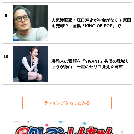
9
人気漫画家・江口寿史がお金がなくて原画
を売却!? 画集『KING OF POP』で…
10
堺雅人の素顔を『VIVANT』共演の珠城り
ょうが激白…一流のセリフ覚え＆発声…
ランキングをもっとみる