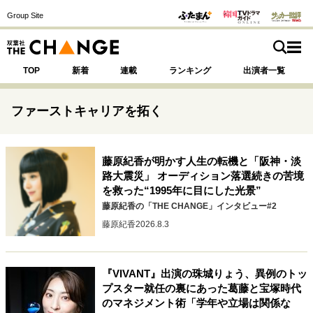
Group Site
TOP
新着
連載
ランキング
出演者一覧
ファーストキャリアを拓く
注目の記事テーマで探す
藤原紀香が明かす人生の転機と「阪神・淡
SPECIAL
路大震災」 オーディション落選続きの苦境
を救った“1995年に目にした光景”
藤原紀香の「THE CHANGE」インタビュー#2
サイトの核・哲学
藤原紀香
2026.8.3
運命を変えた出会い
決断の裏側
挫折からの再起
未知への挑戦
プロフェッショナルの矜持
表現者の葛藤
人生が動いた日
10代の挫折と原点
『VIVANT』出演の珠城りょう、異例のトッ
プスター就任の裏にあった葛藤と宝塚時代
のマネジメント術「学年や立場は関係な