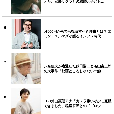
えた、安藤サクラとの結婚と子ども…
6
月500円からでも投資すべき理由とは？ エ
ミン・ユルマズが語るインフレ時代…
7
八名信夫が遭遇した鶴田浩二と若山富三郎
の大事件「映画どころじゃない一触…
8
TBS外山惠理アナ「カメラ嫌いが少し克服
できました」稲垣吾郎との『ゴロウ…