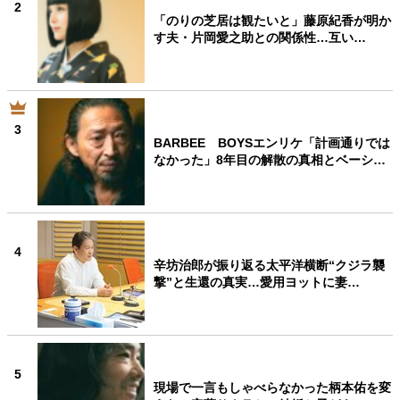
2
「のりの芝居は観たいと」藤原紀香が明か
す夫・片岡愛之助との関係性…互い…
3
BARBEE BOYSエンリケ「計画通りでは
なかった」8年目の解散の真相とベーシ…
4
辛坊治郎が振り返る太平洋横断“クジラ襲
撃”と生還の真実…愛用ヨットに妻…
5
現場で一言もしゃべらなかった柄本佑を変