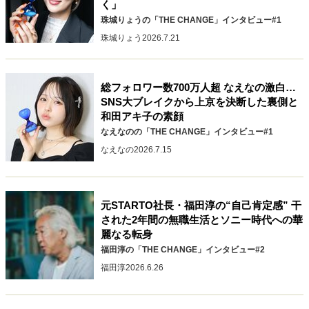
く」
キャリア・働き方
珠城りょうの「THE CHANGE」インタビュー#1
セカンドキャリアの描き方
独立という決断
珠城りょう
2026.7.21
大人の学び直し
ファーストキャリアを拓く
夢を掴む選択
総フォロワー数700万人超 なえなの激白…
SNS大ブレイクから上京を決断した裏側と
経営・ビジネス
和田アキ子の素顔
なえなのの「THE CHANGE」インタビュー#1
リーダーの流儀
変革の原動力
次世代へのバトン
なえなの
2026.7.15
トップが描く未来
元STARTO社長・福田淳の“自己肯定感” 干
マインドセット
された2年間の無職生活とソニー時代への華
重圧との向き合い方
一流のルーティン
20代の現在地
麗なる転身
忘れられない言葉
10代・20代の土台
福田淳の「THE CHANGE」インタビュー#2
福田淳
2026.6.26
ライフスタイル・生き方