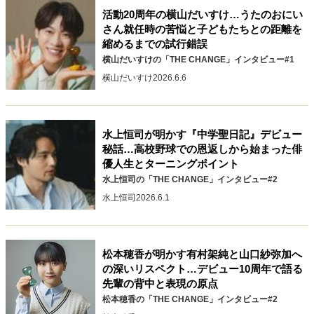
活動20周年の横山だいすけ…うたのおにい
40代からの景色
50代のリアル
美しさの哲学
さん就任時の苦悩と子どもたちとの距離を
パートナーとの歩み方
親になるということ
縮めるまでの試行錯誤
病が教えてくれたこと
移住という選択
横山だいすけの「THE CHANGE」インタビュー#1
熱狂できるもの
一生モノの愛用品
横山だいすけ
2026.6.6
私を彩るエッセンス
60代のネクストステージ
70代のグランドデザイン
水上恒司が明かす『中学聖日記』デビュー
秘話…高校野球での恩返しから始まった俳
社会・カルチャー・マネー
優人生とターニングポイント
地域とつながる/お金との付き合い方
水上恒司の「THE CHANGE」インタビュー#2
水上恒司
2026.6.1
松本穂香が明かす有村架純と山口紗弥加へ
の深いリスペクト…デビュー10周年で語る
先輩の背中と表現の原点
松本穂香の「THE CHANGE」インタビュー#2