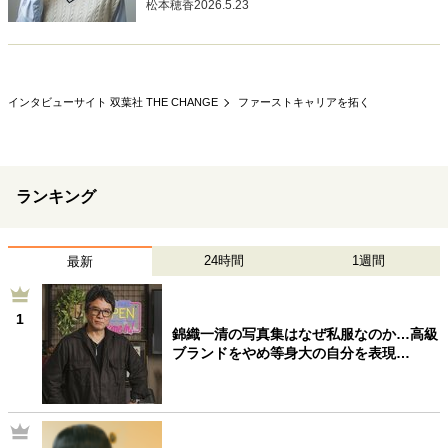
松本穂香
2026.5.23
インタビューサイト 双葉社 THE CHANGE
ファーストキャリアを拓く
ランキング
24時間
1週間
最新
1
錦織一清の写真集はなぜ私服なのか…高級
ブランドをやめ等身大の自分を表現…