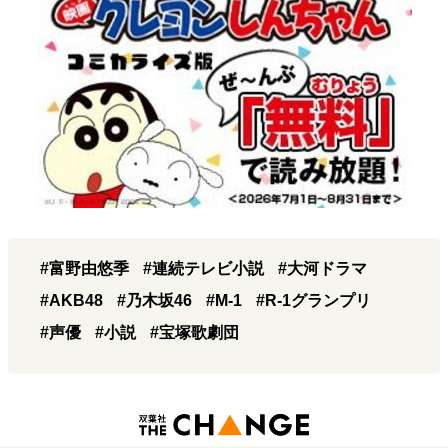
#富野由悠季
#連続テレビ小説
#大河ドラマ
#AKB48
#乃木坂46
#M-1
#R-1グランプリ
#声優
#小説
#宝塚歌劇団