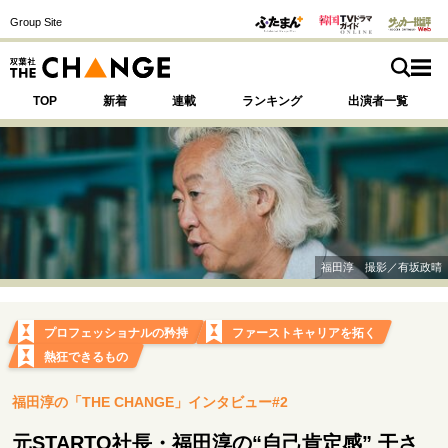
Group Site
TOP
新着
連載
ランキング
出演者一覧
注目の記事テーマで探す
SPECIAL
福田淳 撮影／有坂政晴
サイトの核・哲学
運命を変えた出会い
決断の裏側
挫折からの再起
プロフェッショナルの矜持
ファーストキャリアを拓く
未知への挑戦
プロフェッショナルの矜持
熱狂できるもの
表現者の葛藤
人生が動いた日
10代の挫折と原点
福田淳の「THE CHANGE」インタビュー#2
元STARTO社長・福田淳の“自己肯定感” 干さ