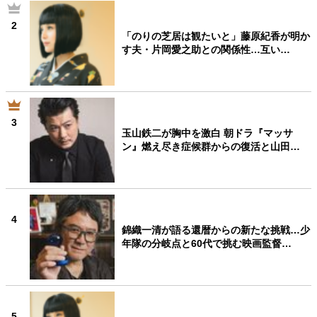
2
「のりの芝居は観たいと」藤原紀香が明か
す夫・片岡愛之助との関係性…互い…
3
玉山鉄二が胸中を激白 朝ドラ『マッサ
ン』燃え尽き症候群からの復活と山田…
4
錦織一清が語る還暦からの新たな挑戦…少
年隊の分岐点と60代で挑む映画監督…
5