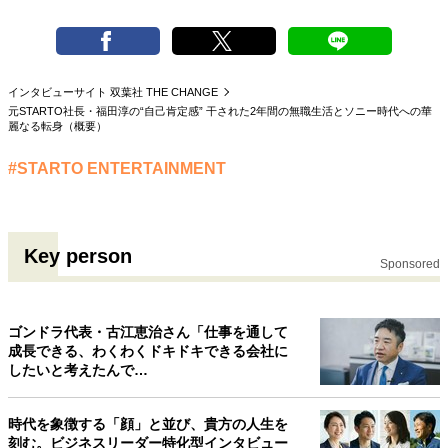
40代からの景色
50代のリアル
美しさの哲学
パートナーとの歩み方
親になるということ
病が教えてくれたこと
移住という選択
インタビューサイト 双葉社 THE CHANGE
熱狂できるもの
一生モノの愛用品
元STARTO社長・福田淳の“自己肯定感” 干された2年間の無職生活とソニー時代への華
私を彩るエッセンス
60代のネクストステージ
麗なる転身（概要）
70代のグランドデザイン
#STARTO ENTERTAINMENT
社会・カルチャー・マネー
Key person
地域とつながる/お金との付き合い方
Sponsored
ゴンドラ代表・古江恵治さん「仕事を通して
成長できる、わくわくドキドキできる会社に
したいと考えたんで…
時代を象徴する「顔」と並び、貴方の人生を
刻む。ビジネスリーダー特化型インタビュー