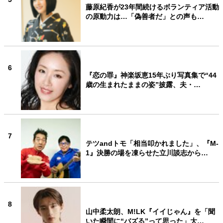
藤原紀香が23年間続けるボランティア活動
の原動力は…「偽善者だ」との声も…
6
『恋の罪』神楽坂恵15年ぶり写真集で“44
歳の生まれたままの姿”披露、夫・…
7
テツandトモ「相当叩かれました」、『M-
1』決勝の場を凍らせた立川談志から…
8
山中柔太朗、M!LK『イイじゃん』を「聞
いた瞬間に“バズる”って思った」大…