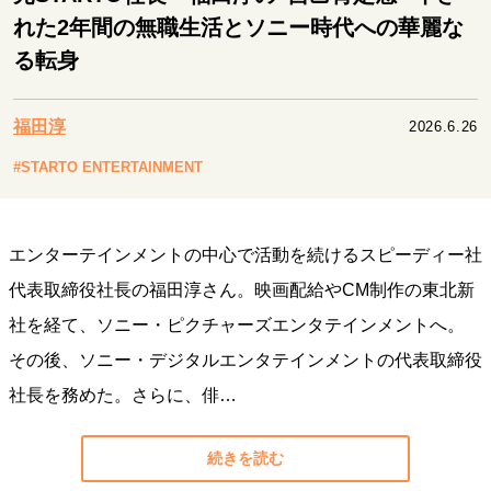
キャリア・働き方
れた2年間の無職生活とソニー時代への華麗な
セカンドキャリアの描き方
独立という決断
る転身
大人の学び直し
ファーストキャリアを拓く
夢を掴む選択
福田淳
2026.6.26
#STARTO ENTERTAINMENT
経営・ビジネス
リーダーの流儀
変革の原動力
次世代へのバトン
トップが描く未来
エンターテインメントの中心で活動を続けるスピーディー社
代表取締役社長の福田淳さん。映画配給やCM制作の東北新
社を経て、ソニー・ピクチャーズエンタテインメントへ。
マインドセット
その後、ソニー・デジタルエンタテインメントの代表取締役
重圧との向き合い方
一流のルーティン
20代の現在地
忘れられない言葉
10代・20代の土台
社長を務めた。さらに、俳…
続きを読む
ライフスタイル・生き方