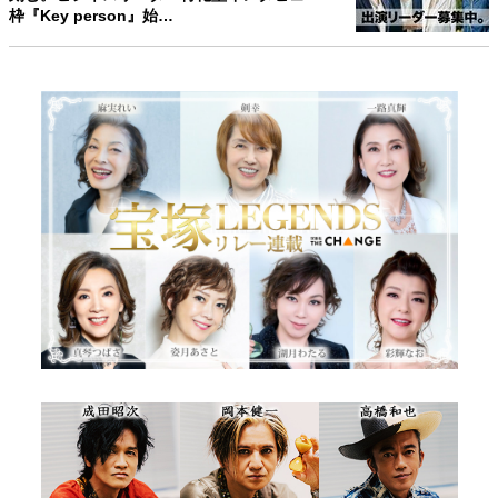
枠『Key person』始…