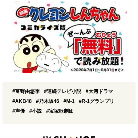
#富野由悠季
#連続テレビ小説
#大河ドラマ
#AKB48
#乃木坂46
#M-1
#R-1グランプリ
#声優
#小説
#宝塚歌劇団