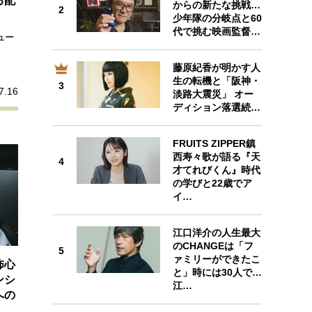
る配
からの新たな挑戦…
プが描く未来
2
2
少年隊の分岐点と60
代で挑む映画監督…
ュー
忘れられない言葉
10代・20代の土台
藤原紀香が明かす人
生の転機と「阪神・
3
3
7.16
淡路大震災」 オー
ーとの歩み方
親になるということ
ディション落選続…
一生モノの愛用品
デザイン
FRUITS ZIPPER鎮
西寿々歌が語る『天
4
4
才てれびくん』時代
の学びと22歳でア
イ…
江口洋介の人生最大
のCHANGEは「フ
5
5
ァミリーができたこ
怖心
と」時には30人で…
ンシ
江…
への