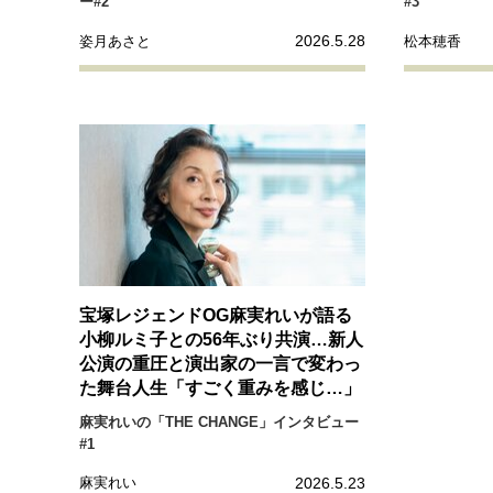
ー#2
#3
2026.5.28
姿月あさと
松本穂香
宝塚レジェンドOG麻実れいが語る
小柳ルミ子との56年ぶり共演…新人
公演の重圧と演出家の一言で変わっ
た舞台人生「すごく重みを感じ…」
麻実れいの「THE CHANGE」インタビュー
#1
2026.5.23
麻実れい