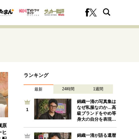
ランキング
への挑戦
プロフェッショナルの矜持
24時間
1週間
最新
錦織一清の写真集は
なぜ私服なのか…高
1
1
ファーストキャリアを拓く
級ブランドをやめ等
身大の自分を表現…
槇原
ーヒ
錦織一清が語る還暦