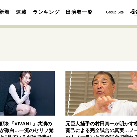
新着
連載
ランキング
出演者一覧
Group Site
運命を変えた出会い
決断の裏側
挫折からの再起
未知
表現者の葛藤
人生が動いた日
10代の挫折と原点
セカンドキャリアの描き方
独立という決断
大人の学び直し
夢を掴む選択
顔を『VIVANT』共演の
元巨人捕手の村田真一が明かす
が激白…一流のセリフ覚
寛己による完全試合の真実…ノ