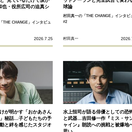
と“見ているだけで涙が
ットノーランと完全試合で変わ
リーダーの流儀
変革の原動力
次世代へのバトン
トッ
和也・役所広司の迫真シ
球論
村田真一の「THE CHANGE」インタビ
#2
THE CHANGE」インタビュ
重圧との向き合い方
一流のルーティン
20代の現在地
2026.7.25
2026.
村田真一
40代からの景色
50代のリアル
美しさの哲学
パートナ
病が教えてくれたこと
移住という選択
熱狂できるもの
私を彩るエッセンス
60代のネクストステージ
70代のグランド
地域とつながる/お金との付き合い方
けが明かす「おかあさん
水上恒司が語る俳優としての恐
」秘話…子どもたちの予
と武器…吉田修一作『ミス・サ
動と絆を感じたスタジオ
ャイン』朗読への挑戦と被爆地
思い