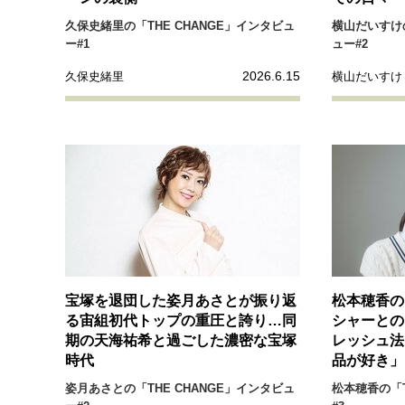
久保史緒里の「THE CHANGE」インタビュ
横山だいすけの
ー#1
ュー#2
2026.6.15
久保史緒里
横山だいすけ
宝塚を退団した姿月あさとが振り返
松本穂香の
る宙組初代トップの重圧と誇り…同
シャーとの
期の天海祐希と過ごした濃密な宝塚
レッシュ法
時代
品が好き」
姿月あさとの「THE CHANGE」インタビュ
松本穂香の「T