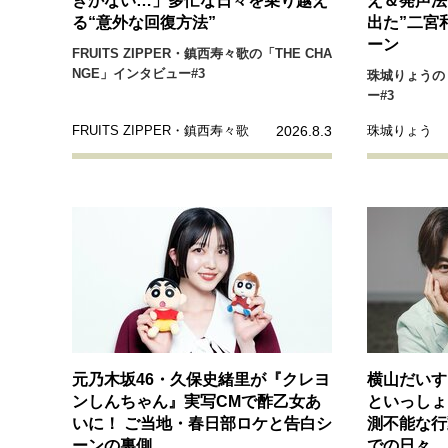
きかない…」多忙な日々を乗り越え
え＆発声法
経営・ビジネス
る“意外な回復方法”
出た”二宮
ーン
FRUITS ZIPPER・鎮西寿々歌の「THE CHA
マインドセット
NGE」インタビュー#3
珠城りょうの「
ー#3
2026.8.3
FRUITS ZIPPER・鎮西寿々歌
珠城りょう
ライフスタイル・生き方
社会・カルチャー・マネー
元乃木坂46・久保史緒里が『クレヨ
横山だいす
ンしんちゃん』実写CMで酢乙女あ
といっしょ
いに！ ご当地・春日部ロケと告白シ
測不能な行
ーンの裏側
での日々