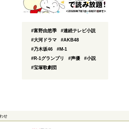
#富野由悠季
#連続テレビ小説
#大河ドラマ
#AKB48
#乃木坂46
#M-1
#R-1グランプリ
#声優
#小説
#宝塚歌劇団
わせ