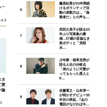
藤原紀香が23年間続
ュー
けるボランティア活
6
6
動の原動力は…「偽
善者だ」との声も…
.6.3
武田久美子が語る23
年ぶり写真集の裏
7
側…57歳の妥協なき
7
美ボディと「貝殻
水…
少年隊・植草克秀が
語る人生の分岐点
8
「弟のように可愛が
8
ってもらった恩人と
K…
スタ
て実
ー論
佐藤寛之・山本淳一
が明かすデビュー35
9
年目の再起、｢あの
9
1
電話がなければ今…