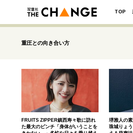
TOP
重圧との向き合い方
注目の記事テーマで探す
SPECIAL
サイトの核・哲学
キャリア・働き方
FRUITS ZIPPER鎮西寿々歌に訪れ
堺雅人の素
た最大のピンチ「身体がいうことを
珠城りょう