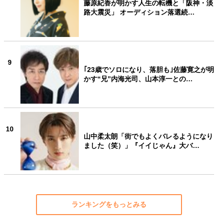
藤原紀香が明かす人生の転機と「阪神・淡
路大震災」 オーディション落選続…
9
｢23歳でソロになり、落胆も｣佐藤寛之が明
かす“兄”内海光司、山本淳一との…
10
山中柔太朗「街でもよくバレるようになり
ました（笑）」『イイじゃん』大バ…
ランキングをもっとみる