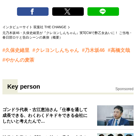
40代からの景色
50代のリアル
美しさの哲学
パートナーとの歩み方
親になるということ
病が教えてくれたこと
移住という選択
インタビューサイト 双葉社 THE CHANGE
熱狂できるもの
一生モノの愛用品
元乃木坂46・久保史緒里が『クレヨンしんちゃん』実写CMで酢乙女あいに！ ご当地・
私を彩るエッセンス
60代のネクストステージ
春日部ロケと告白シーンの裏側（概要）
70代のグランドデザイン
#久保史緒里
#クレヨンしんちゃん
#乃木坂46
#高橋文哉
#やかんの麦茶
社会・カルチャー・マネー
地域とつながる/お金との付き合い方
Key person
Sponsored
ゴンドラ代表・古江恵治さん「仕事を通して
成長できる、わくわくドキドキできる会社に
したいと考えたんで…