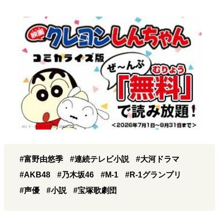
#富野由悠季
#連続テレビ小説
#大河ドラマ
#AKB48
#乃木坂46
#M-1
#R-1グランプリ
#声優
#小説
#宝塚歌劇団