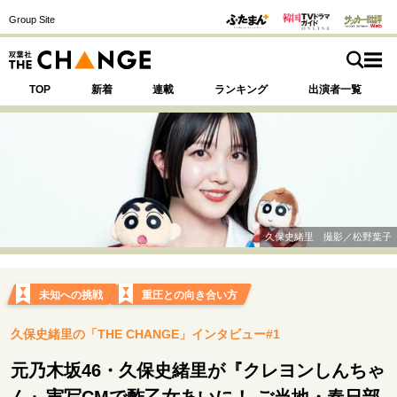
Group Site
TOP
新着
連載
ランキング
出演者一覧
注目の記事テーマで探す
SPECIAL
久保史緒里 撮影／松野葉子
サイトの核・哲学
運命を変えた出会い
決断の裏側
挫折からの再起
未知への挑戦
重圧との向き合い方
未知への挑戦
プロフェッショナルの矜持
久保史緒里の「THE CHANGE」インタビュー#1
表現者の葛藤
人生が動いた日
10代の挫折と原点
元乃木坂46・久保史緒里が『クレヨンしんちゃ