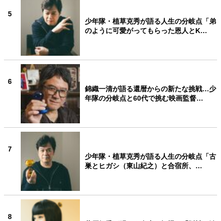
5
少年隊・植草克秀が語る人生の分岐点「弟
のように可愛がってもらった恩人とK…
6
錦織一清が語る還暦からの新たな挑戦…少
年隊の分岐点と60代で挑む映画監督…
7
少年隊・植草克秀が語る人生の分岐点「古
巣とヒガシ（東山紀之）と合宿所、…
8