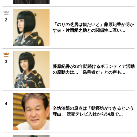
2
「のりの芝居は観たいと」藤原紀香が明か
す夫・片岡愛之助との関係性…互い…
3
藤原紀香が23年間続けるボランティア活動
の原動力は…「偽善者だ」との声も…
4
辛坊治郎の原点は「朝寝坊ができるという
理由」 読売テレビ入社から54歳で…