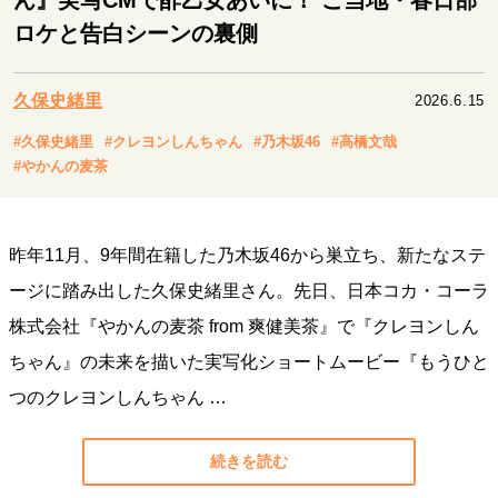
ん』実写CMで酢乙女あいに！ ご当地・春日部
キャリア・働き方
ロケと告白シーンの裏側
セカンドキャリアの描き方
独立という決断
大人の学び直し
ファーストキャリアを拓く
夢を掴む選択
久保史緒里
2026.6.15
#久保史緒里
#クレヨンしんちゃん
#乃木坂46
#高橋文哉
#やかんの麦茶
経営・ビジネス
リーダーの流儀
変革の原動力
次世代へのバトン
トップが描く未来
昨年11月、9年間在籍した乃木坂46から巣立ち、新たなステ
ージに踏み出した久保史緒里さん。先日、日本コカ・コーラ
株式会社『やかんの麦茶 from 爽健美茶』で『クレヨンしん
マインドセット
ちゃん』の未来を描いた実写化ショートムービー『もうひと
重圧との向き合い方
一流のルーティン
20代の現在地
つのクレヨンしんちゃん …
忘れられない言葉
10代・20代の土台
続きを読む
ライフスタイル・生き方