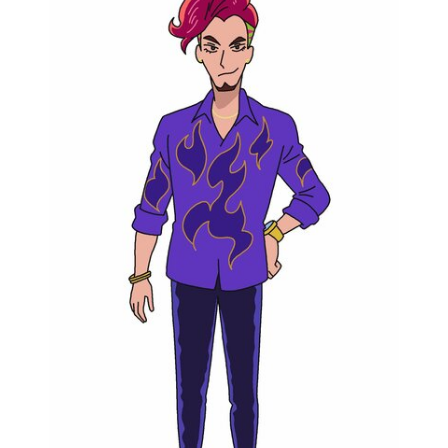
40代からの景色
美しさの哲学
パートナーとの歩み方
親になるということ
病が教えてくれたこと
移住という選択
熱狂できるもの
一生モノの愛用品
私を彩るエッセンス
60代のネクストステージ
70代のグランドデザイン
社会・カルチャー・マネー
地域とつながる/お金との付き合い方