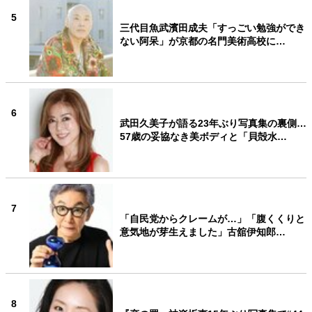
5
三代目魚武濱田成夫「すっごい勉強ができ
ない阿呆」が京都の名門美術高校に…
6
武田久美子が語る23年ぶり写真集の裏側…
57歳の妥協なき美ボディと「貝殻水…
7
「自民党からクレームが…」「腹くくりと
意気地が芽生えました」古舘伊知郎…
8