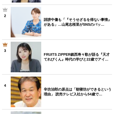
2
誹謗中傷も「『そうせざるを得ない事情』
がある」…山尾志桜里がSNSのバッ…
3
FRUITS ZIPPER鎮西寿々歌が語る『天才
てれびくん』時代の学びと22歳でアイ…
4
辛坊治郎の原点は「朝寝坊ができるという
理由」 読売テレビ入社から54歳で…