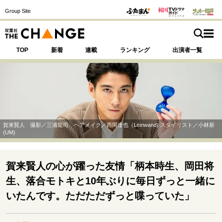
Group Site
TOP
新着
連載
ランキング
出演者一覧
注目の記事テーマで探す
SPECIAL
賀来賢人 撮影／三浦龍司 ヘアメイク／西岡達也（Leinwand) スタイリスト／小林新
(UM)
サイトの核・哲学
運命を変えた出会い
決断の裏側
挫折からの再起
賀来賢人の心が躍った友情「柄本時生、岡田将
未知への挑戦
プロフェッショナルの矜持
生、落合モトキと10年ぶりに毎日ずっと一緒に
表現者の葛藤
人生が動いた日
10代の挫折と原点
いたんです。ただただずっと喋っていた」