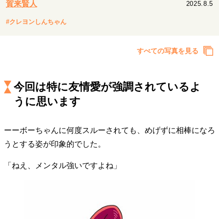
賀来賢人
2025.8.5
キャリア・働き方
セカンドキャリアの描き方
独立という決断
#クレヨンしんちゃん
大人の学び直し
ファーストキャリアを拓く
夢を掴む選択
すべての写真を見る
経営・ビジネス
今回は特に友情愛が強調されているよ
リーダーの流儀
変革の原動力
次世代へのバトン
うに思います
トップが描く未来
ーーボーちゃんに何度スルーされても、めげずに相棒になろ
うとする姿が印象的でした。
マインドセット
重圧との向き合い方
一流のルーティン
20代の現在地
「ねえ、メンタル強いですよね」
忘れられない言葉
10代・20代の土台
ライフスタイル・生き方