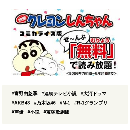
#富野由悠季
#連続テレビ小説
#大河ドラマ
#AKB48
#乃木坂46
#M-1
#R-1グランプリ
#声優
#小説
#宝塚歌劇団