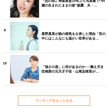
『恋の罪』神楽坂恵15年ぶり写真集で“44
歳の生まれたままの姿”披露、夫・…
9
星野真里が娘の病気を公表した理由「世の
中にはこんなにも温かい世界がある…
10
「強さの底」に何があるのか──燃え尽き
症候群の元天才子役・山尾志桜里が…
ランキングをもっとみる