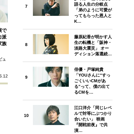
7
語る人生の分岐点
7
「弟のように可愛が
ってもらった恩人と
K…
演で
藤原紀香が明かす人
力派
8
生の転機と「阪神・
家族
8
淡路大震災」 オー
ディション落選続…
ビュ
俳優・戸塚純貴
「YOUさんに“すっ
6.12
9
9
ごくいいCMがあ
る”って、僕の出て
るCMを…
江口洋介「同じレベ
ルで対等にぶつかり
10
10
合いたい」 映画
『開戦前夜』で共
演…