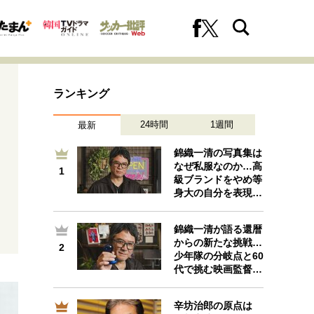
ランキング
24時間
1週間
最新
錦織一清の写真集は
なぜ私服なのか…高
1
1
級ブランドをやめ等
への挑戦
プロフェッショナルの矜持
身大の自分を表現…
錦織一清が語る還暦
からの新たな挑戦…
2
2
ファーストキャリアを拓く
少年隊の分岐点と60
代で挑む映画監督…
辛坊治郎の原点は