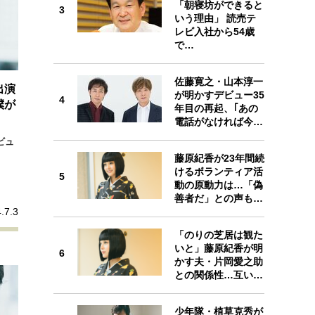
「朝寝坊ができると
プが描く未来
3
3
いう理由」 読売テ
レビ入社から54歳
で…
忘れられない言葉
10代・20代の土台
佐藤寛之・山本淳一
4
出演
が明かすデビュー35
4
ーとの歩み方
親になるということ
僕が
年目の再起、｢あの
電話がなければ今…
一生モノの愛用品
デザイン
ビュ
藤原紀香が23年間続
5
けるボランティア活
5
動の原動力は…「偽
善者だ」との声も…
.7.3
「のりの芝居は観た
6
いと」藤原紀香が明
6
かす夫・片岡愛之助
との関係性…互い…
少年隊・植草克秀が