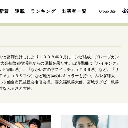
新着
連載
ランキング
出演者一覧
Group Site
おと富澤たけしにより１９９８年９月にコンビ結成。グレープカン
、大会初敗者復活枠からの優勝を果たす。出演番組は『バイキング』
レビ朝日系）、『なかい君の学スイッチ』（ＴＢＳ系）など。『サ
ＴＶ』（ＢＳフジ）など地方局のレギュラーも持つ。みやぎ絆大
運命を変えた出会い
決断の裏側
挫折からの再起
未知
ルタ仙台市民後援会名誉会員、喜久福親善大使、宮城ラグビー親善
表現者の葛藤
人生が動いた日
10代の挫折と原点
達なふるさと大使。
セカンドキャリアの描き方
独立という決断
大人の学び直し
夢を掴む選択