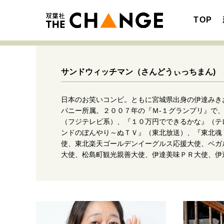
TOP
サンドウィッチマン
（さんどうぃっちまん)
日本のお笑いコンビ。ともに宮城県出身の伊達みき
注目の記事テーマで探す
SPECIAL
パニー所属。２００７年の『Ｍ-１グランプリ』で
（フジテレビ系）、『１０万円でできるかな』（テ
サイトの核・哲学
ンドのぼんやり～ぬＴＶ』（東北放送）、『東北魂
使、東北楽天ゴールデンイーグルス応援大使、ベガ
大使、松島町観光親善大使、伊達美味ＰＲ大使、伊
キャリア・働き方