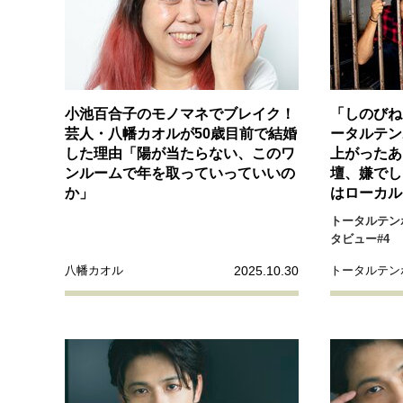
経営・ビジネス
マインドセット
小池百合子のモノマネでブレイク！
「しのびね
ライフスタイル・生き方
芸人・八幡カオルが50歳目前で結婚
ータルテン
した理由「陽が当たらない、このワ
上がったあ
ンルームで年を取っていっていいの
壇、嫌でし
か」
はローカル
トータルテンボ
社会・カルチャー・マネー
タビュー#4
2025.10.30
八幡カオル
トータルテン