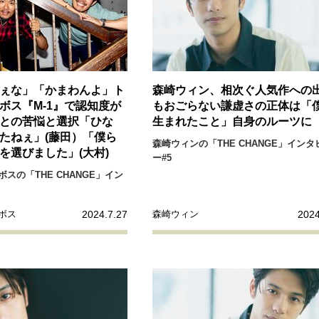
リーダーの流儀
変革の原動力
次世代へのバトン
トッ
重圧との向き合い方
一流のルーティン
20代の現在地
ぇな」「かまわんよ」ト
森崎ウィン、相次ぐ人気作への
40代からの景色
50代のリアル
美しさの哲学
パートナ
ボス『M-1』で認知度が
もおごらない謙虚さの正体は「
との苦悩と選択「ひな
生まれたこと」自身のルーツに
病が教えてくれたこと
移住という選択
熱狂できるもの
たねぇ」(藤田）「僕ら
私を彩るエッセンス
60代のネクストステージ
70代のグランド
森崎ウィンの「THE CHANGE」インタ
を選びました」(大村)
ー#5
スの「THE CHANGE」イン
地域とつながる/お金との付き合い方
2024.7.27
2024
ボス
森崎ウィン