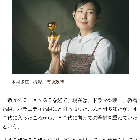
40代からの景色
美しさの哲学
パートナーとの歩み方
親になるということ
病が教えてくれたこと
移住という選択
熱狂できるもの
一生モノの愛用品
私を彩るエッセンス
60代のネクストステージ
70代のグランドデザイン
社会・カルチャー・マネー
地域とつながる/お金との付き合い方
木村多江 撮影／有坂政晴
数々のＣＨＡＮＧＥを経て、現在は、ドラマや映画、教養
番組、バラエティ番組にと引っ張りだこの木村多江だが、４
０代に入ったころから、５０代に向けての準備を重ねていた
という。