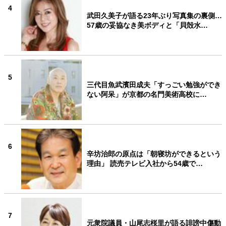
4
武田久美子が語る23年ぶり写真集の裏側…
57歳の妥協なき美ボディと「貝殻水…
5
三代目魚武濱田成夫「すっごい勉強ができ
ない阿呆」が京都の名門美術高校に…
6
辛坊治郎の原点は「朝寝坊ができるという
理由」 読売テレビ入社から54歳で…
7
元衆院議員・山尾志桜里が語る誹謗中傷動