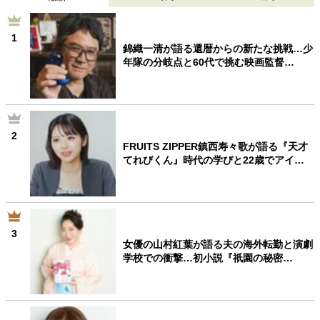
1
錦織一清が語る還暦からの新たな挑戦…少
年隊の分岐点と60代で挑む映画監督…
2
FRUITS ZIPPER鎮西寿々歌が語る『天才
てれびくん』時代の学びと22歳でアイ…
3
女優の山村紅葉が語る夫の海外転勤と演劇
学校での衝撃…初小説『祇園の秘密…