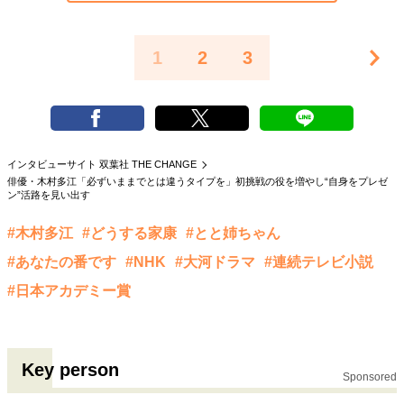
1
2
3
インタビューサイト 双葉社 THE CHANGE
俳優・木村多江「必ずいままでとは違うタイプを」初挑戦の役を増やし“自身をプレゼ
ン”活路を見い出す
#木村多江
#どうする家康
#とと姉ちゃん
#あなたの番です
#NHK
#大河ドラマ
#連続テレビ小説
#日本アカデミー賞
Key person
Sponsored