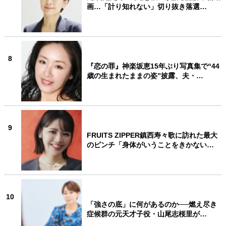
画…「計り知れない」切り抜き落選…
8
『恋の罪』神楽坂恵15年ぶり写真集で“44
歳の生まれたままの姿”披露、夫・…
9
FRUITS ZIPPER鎮西寿々歌に訪れた最大
のピンチ「身体がいうことをきかない…
10
「強さの底」に何があるのか──燃え尽き
症候群の元天才子役・山尾志桜里が…