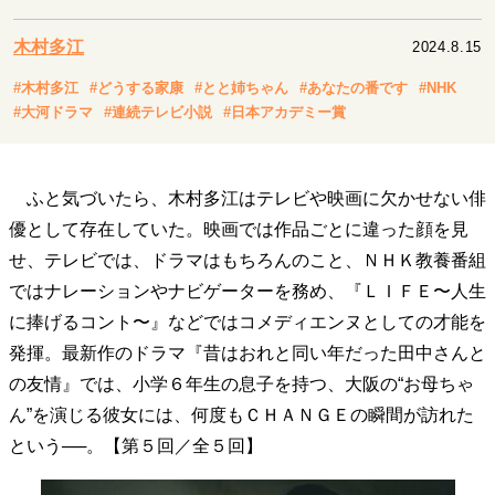
キャリア・働き方
セカンドキャリアの描き方
独立という決断
木村多江
2024.8.15
大人の学び直し
ファーストキャリアを拓く
#木村多江
#どうする家康
#とと姉ちゃん
#あなたの番です
#NHK
夢を掴む選択
#大河ドラマ
#連続テレビ小説
#日本アカデミー賞
経営・ビジネス
ふと気づいたら、木村多江はテレビや映画に欠かせない俳
リーダーの流儀
変革の原動力
次世代へのバトン
優として存在していた。映画では作品ごとに違った顔を見
トップが描く未来
せ、テレビでは、ドラマはもちろんのこと、ＮＨＫ教養番組
ではナレーションやナビゲーターを務め、『ＬＩＦＥ〜人生
に捧げるコント〜』などではコメディエンヌとしての才能を
マインドセット
発揮。最新作のドラマ『昔はおれと同い年だった田中さんと
重圧との向き合い方
一流のルーティン
20代の現在地
の友情』では、小学６年生の息子を持つ、大阪の“お母ちゃ
忘れられない言葉
10代・20代の土台
ん”を演じる彼女には、何度もＣＨＡＮＧＥの瞬間が訪れた
という──。【第５回／全５回】
ライフスタイル・生き方