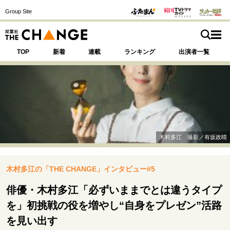
Group Site
TOP
新着
連載
ランキング
出演者一覧
注目の記事テーマで探す
SPECIAL
木村多江 撮影／有坂政晴
サイトの核・哲学
木村多江の「THE CHANGE」インタビュー#5
運命を変えた出会い
決断の裏側
挫折からの再起
未知への挑戦
プロフェッショナルの矜持
俳優・木村多江「必ずいままでとは違うタイプ
表現者の葛藤
人生が動いた日
10代の挫折と原点
を」初挑戦の役を増やし“自身をプレゼン”活路
を見い出す