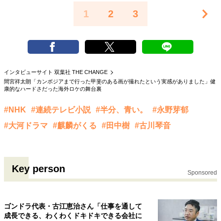
1
2
3
インタビューサイト 双葉社 THE CHANGE
間宮祥太朗「カンボジアまで行った甲斐のある画が撮れたという実感がありました」健
康的なハードさだった海外ロケの舞台裏
#NHK
#連続テレビ小説
#半分、青い。
#永野芽郁
#大河ドラマ
#麒麟がくる
#田中樹
#古川琴音
Key person
Sponsored
ゴンドラ代表・古江恵治さん「仕事を通して
成長できる、わくわくドキドキできる会社に