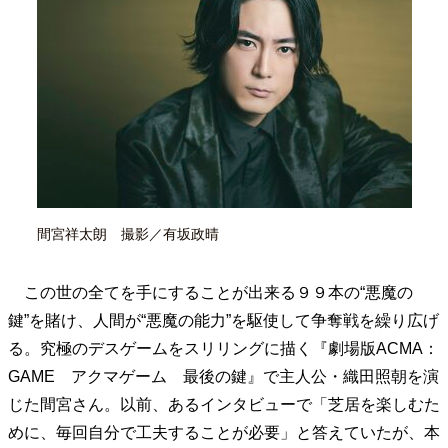
40代からの景色
50代のリアル
美しさの哲学
パートナーとの歩み方
親になるということ
病が教えてくれたこと
移住という選択
熱狂できるもの
一生モノの愛用品
私を彩るエッセンス
60代のネクストステージ
70代のグランドデザイン
社会・カルチャー・マネー
間宮祥太朗 撮影／有坂政晴
地域とつながる/お金との付き合い方
この世の全てを手にすることが出来る９９本の“悪魔の
鍵”を賭け、人間が“悪魔の能力”を駆使して争奪戦を繰り広げ
る。究極のデスゲームをスリリングに描く『劇場版ACMA：
GAME アクマゲーム 最後の鍵』で主人公・織田照朝を演
じた間宮さん。以前、あるインタビューで「芝居を楽しむた
めに、毎回自分で工夫することが必要」と答えていたが、本