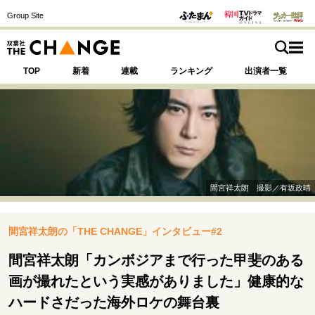
Group Site
TOP
新着
連載
ランキング
出演者一覧
注目の記事テーマで探す
SPECIAL
間宮祥太朗 撮影／有坂政晴
サイトの核・哲学
間宮祥太朗の「THE CHANGE」インタビュー#2
運命を変えた出会い
決断の裏側
挫折からの再起
未知への挑戦
プロフェッショナルの矜持
間宮祥太朗「カンボジアまで行った甲斐のある
表現者の葛藤
人生が動いた日
10代の挫折と原点
画が撮れたという実感がありました」健康的な
ハードさだった海外ロケの舞台裏