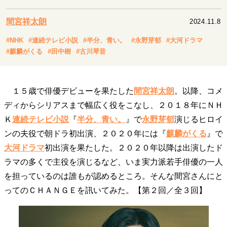
キャリア・働き方
セカンドキャリアの描き方
独立という決断
間宮祥太朗
2024.11.8
大人の学び直し
ファーストキャリアを拓く
#NHK
#連続テレビ小説
#半分、青い。
#永野芽郁
#大河ドラマ
夢を掴む選択
#麒麟がくる
#田中樹
#古川琴音
経営・ビジネス
１５歳で俳優デビューを果たした
間宮祥太朗
。以降、コメ
リーダーの流儀
変革の原動力
次世代へのバトン
ディからシリアスまで幅広く役をこなし、２０１８年にＮＨ
トップが描く未来
Ｋ
連続テレビ小説
『
半分、青い。
』で
永野芽郁
演じるヒロイ
ンの夫役で朝ドラ初出演、２０２０年には『
麒麟がくる
』で
大河ドラマ
初出演を果たした。２０２０年以降は出演したド
マインドセット
ラマの多くで主役を演じるなど、いま実力派若手俳優の一人
重圧との向き合い方
一流のルーティン
20代の現在地
を担っているのは誰もが認めるところ。そんな間宮さんにと
忘れられない言葉
10代・20代の土台
ってのＣＨＡＮＧＥを訊いてみた。【第２回／全３回】
ライフスタイル・生き方