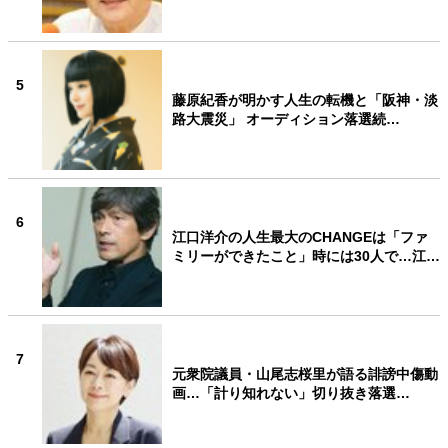
5
藤原紀香が明かす人生の転機と「阪神・淡
路大震災」 オーディション落選続…
6
江口洋介の人生最大のCHANGEは「ファ
ミリーができたこと」時には30人で…江…
7
元衆院議員・山尾志桜里が語る誹謗中傷動
画…「計り知れない」切り抜き落選…