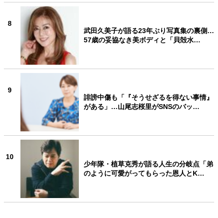
8
武田久美子が語る23年ぶり写真集の裏側…
57歳の妥協なき美ボディと「貝殻水…
9
誹謗中傷も「『そうせざるを得ない事情』
がある」…山尾志桜里がSNSのバッ…
10
少年隊・植草克秀が語る人生の分岐点「弟
のように可愛がってもらった恩人とK…