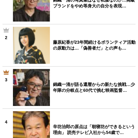
錦織一清の写真集はなぜ私服なのか…高級
ブランドをやめ等身大の自分を表現…
2
藤原紀香が23年間続けるボランティア活動
の原動力は…「偽善者だ」との声も…
3
錦織一清が語る還暦からの新たな挑戦…少
年隊の分岐点と60代で挑む映画監督…
4
辛坊治郎の原点は「朝寝坊ができるという
理由」 読売テレビ入社から54歳で…