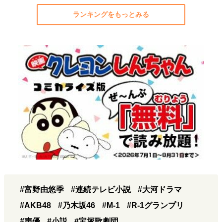
ランキングをもっとみる
#富野由悠季
#連続テレビ小説
#大河ドラマ
#AKB48
#乃木坂46
#M-1
#R-1グランプリ
#声優
#小説
#宝塚歌劇団