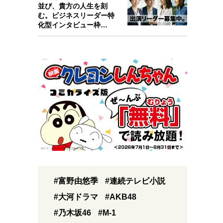
並び、貴方の人生を刻
む。ビジネスリーダー特
化型インタビュー枠
『Key person』始…
#富野由悠季
#連続テレビ小説
#大河ドラマ
#AKB48
#乃木坂46
#M-1