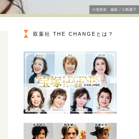
プが描く未来
小池里奈 撮影／小島愛子
忘れられない言葉
10代・20代の土台
双葉社 THE CHANGEとは？
ーとの歩み方
親になるということ
一生モノの愛用品
デザイン