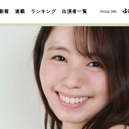
新着
連載
ランキング
出演者一覧
Group Site
運命を変えた出会い
決断の裏側
挫折からの再起
未知
表現者の葛藤
人生が動いた日
10代の挫折と原点
セカンドキャリアの描き方
独立という決断
大人の学び直し
夢を掴む選択