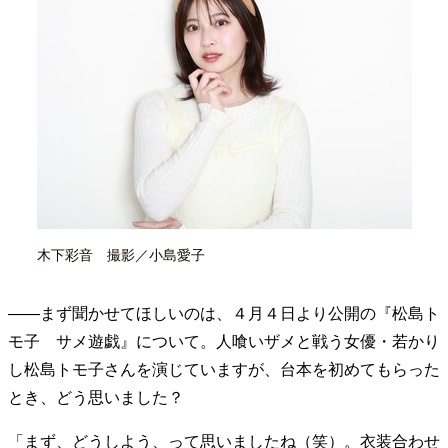
40代からの景色
美しさの哲学
パートナーとの歩み方
親になるということ
病が教えてくれたこと
移住という選択
熱狂できるもの
一生モノの愛用品
私を彩るエッセンス
60代のネクストステージ
70代のグランドデザイン
社会・カルチャー・マネー
地域とつながる/お金との付き合い方
木下彩音 撮影／小島愛子
――まず聞かせてほしいのは、４月４日より公開の『松島ト
モ子 サメ遊戯』について。人喰いザメと戦う女優・若かり
し松島トモ子さんを演じていますが、台本を初めてもらった
とき、どう思いました？
「まず、どうしよう、って思いましたね（笑）。衣装合わせ