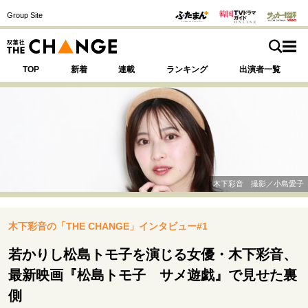
Group Site
TOP
新着
連載
ランキング
出演者一覧
注目の記事テーマで探す
SPECIAL
木下彩音 撮影／小島愛子
サイトの核・哲学
木下彩音の「THE CHANGE」インタビュー#1
運命を変えた出会い
決断の裏側
挫折からの再起
未知への挑戦
プロフェッショナルの矜持
若かりし松島トモ子を演じる女優・木下彩音、
表現者の葛藤
人生が動いた日
10代の挫折と原点
最新映画『松島トモ子 サメ遊戯』で見せた裏
側