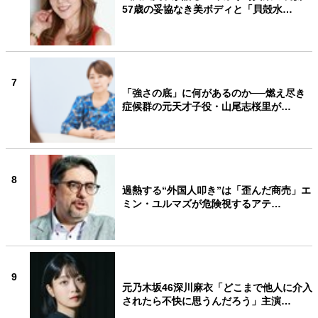
57歳の妥協なき美ボディと「貝殻水…
7
「強さの底」に何があるのか──燃え尽き
症候群の元天才子役・山尾志桜里が…
8
過熱する“外国人叩き”は「歪んだ商売」エ
ミン・ユルマズが危険視するアテ…
9
元乃木坂46深川麻衣「どこまで他人に介入
されたら不快に思うんだろう」主演…