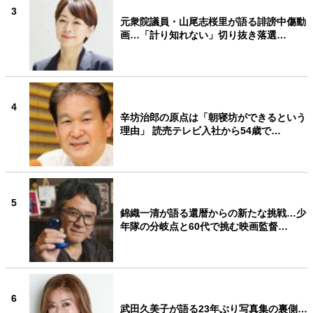
3
元衆院議員・山尾志桜里が語る誹謗中傷動
画…「計り知れない」切り抜き落選…
4
辛坊治郎の原点は「朝寝坊ができるという
理由」 読売テレビ入社から54歳で…
5
錦織一清が語る還暦からの新たな挑戦…少
年隊の分岐点と60代で挑む映画監督…
6
武田久美子が語る23年ぶり写真集の裏側…