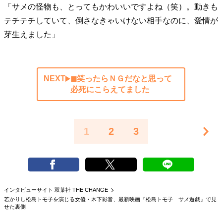
「サメの怪物も、とってもかわいいですよね（笑）。動きも
テチテチしていて、倒さなきゃいけない相手なのに、愛情が
芽生えました」
NEXT
◼︎笑ったらＮＧだなと思って
必死にこらえてました
1
2
3
インタビューサイト 双葉社 THE CHANGE
若かりし松島トモ子を演じる女優・木下彩音、最新映画『松島トモ子 サメ遊戯』で見
せた裏側