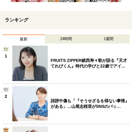
ランキング
24時間
1週間
最新
1
FRUITS ZIPPER鎮西寿々歌が語る『天才
てれびくん』時代の学びと22歳でアイ…
2
誹謗中傷も「『そうせざるを得ない事情』
がある」…山尾志桜里がSNSのバッ…