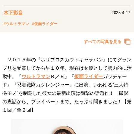
キャリア・働き方
セカンドキャリアの描き方
独立という決断
木下彩音
2025.4.17
大人の学び直し
ファーストキャリアを拓く
#ウルトラマン
#仮面ライダー
夢を掴む選択
すべての写真を見る
経営・ビジネス
２０１５年の『ホリプロスカウトキャラバン』にてグラン
リーダーの流儀
変革の原動力
次世代へのバトン
トップが描く未来
プリを受賞してから早１０年、現在は女優として勢力的に活
動中。『
ウルトラマン
Ｒ／Ｂ』『
仮面ライダー
ガッチャー
ド』『忍者戦隊カクレンジャー』に出演。いわゆる“三大特
マインドセット
撮モノ”を制覇した彼女の最新出演は衝撃の話題作！ 撮影
重圧との向き合い方
一流のルーティン
20代の現在地
の裏話から、プライベートまで、たっぷり聞きました！【第
忘れられない言葉
10代・20代の土台
１回／全２回】
ライフスタイル・生き方