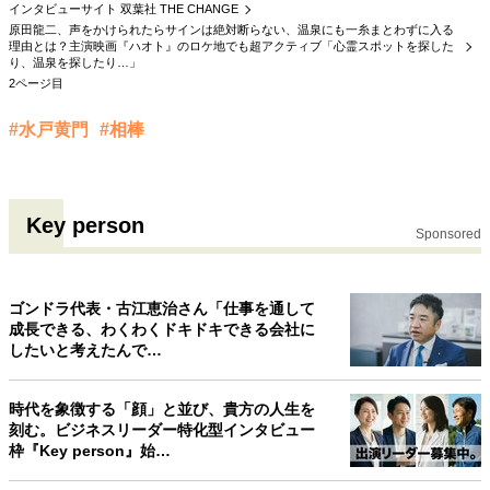
インタビューサイト 双葉社 THE CHANGE
原田龍二、声をかけられたらサインは絶対断らない、温泉にも一糸まとわずに入る
理由とは？主演映画『ハオト』のロケ地でも超アクティブ「心霊スポットを探した
り、温泉を探したり…」
2ページ目
#水戸黄門
#相棒
Key person
Sponsored
ゴンドラ代表・古江恵治さん「仕事を通して
成長できる、わくわくドキドキできる会社に
したいと考えたんで…
時代を象徴する「顔」と並び、貴方の人生を
刻む。ビジネスリーダー特化型インタビュー
枠『Key person』始…