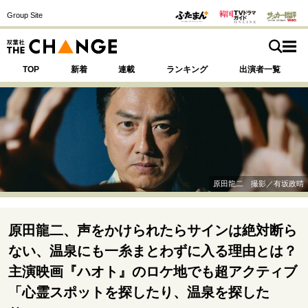
Group Site
TOP
新着
連載
ランキング
出演者一覧
注目の記事テーマで探す
SPECIAL
原田龍二 撮影／有坂政晴
サイトの核・哲学
運命を変えた出会い
決断の裏側
挫折からの再起
原田龍二、声をかけられたらサインは絶対断ら
未知への挑戦
プロフェッショナルの矜持
ない、温泉にも一糸まとわずに入る理由とは？
表現者の葛藤
人生が動いた日
10代の挫折と原点
主演映画『ハオト』のロケ地でも超アクティブ
「心霊スポットを探したり、温泉を探した