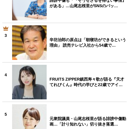
誹謗中傷も「『そうせざるを得ない事情』
がある」…山尾志桜里がSNSのバッ…
3
辛坊治郎の原点は「朝寝坊ができるという
理由」 読売テレビ入社から54歳で…
4
FRUITS ZIPPER鎮西寿々歌が語る『天才
てれびくん』時代の学びと22歳でアイ…
5
元衆院議員・山尾志桜里が語る誹謗中傷動
画…「計り知れない」切り抜き落選…