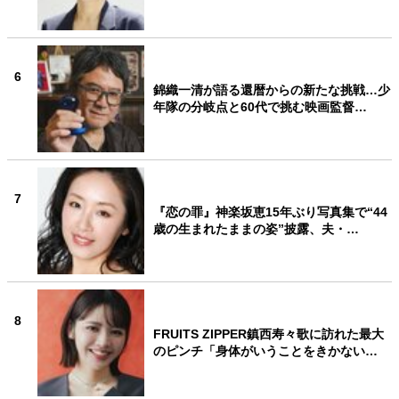
6
錦織一清が語る還暦からの新たな挑戦…少
年隊の分岐点と60代で挑む映画監督…
7
『恋の罪』神楽坂恵15年ぶり写真集で“44
歳の生まれたままの姿”披露、夫・…
8
FRUITS ZIPPER鎮西寿々歌に訪れた最大
のピンチ「身体がいうことをきかない…