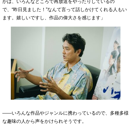
かは、いろんなところで再放送をやったりしているの
40代からの景色
美しさの哲学
パートナーとの歩み方
で、“昨日見ました！”なんて言って話しかけてくれる人もい
親になるということ
病が教えてくれたこと
ます。嬉しいですし、作品の偉大さを感じます」
移住という選択
熱狂できるもの
一生モノの愛用品
私を彩るエッセンス
60代のネクストステージ
70代のグランドデザイン
社会・カルチャー・マネー
地域とつながる/お金との付き合い方
――いろんな作品やジャンルに携わっているので、多種多様
な趣味の人から声をかけられそうです。