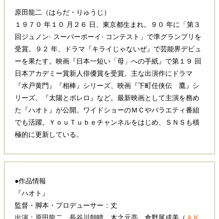
原田龍二（はらだ・りゅうじ）
１９７０ 年１０ 月２６ 日、東京都生まれ。９０ 年に「第３
回ジュノン· スーパーボーイ· コンテスト」で準グランプリを
受賞。９２ 年、ドラマ『キライじゃないぜ』で芸能界デビュ
ーを果たす。映画『日本一短い「母」への手紙』で第１９ 回
日本アカデミー賞新人俳優賞を受賞。主な出演作にドラマ
『水戸黄門』『相棒』シリーズ、映画『下町任侠伝 鷹』シ
リーズ、『太陽とボレロ』など。最新映画として主演を務め
た『ハオト』が公開。ワイドショーのＭＣやバラエティ番組
でも活躍。ＹｏｕＴｕｂｅチャンネルをはじめ、ＳＮＳも積
極的に更新している。
●作品情報
『ハオト』
監督・脚本・プロデューサー：丈
出演：原田龍二、長谷川朝晴、木之元亮、倉野尾成美（
ＡＫ