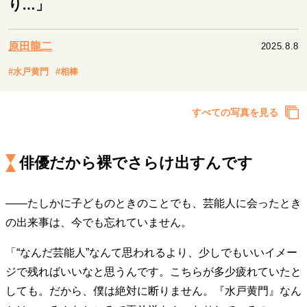
り…」
キャリア・働き方
セカンドキャリアの描き方
独立という決断
大人の学び直し
ファーストキャリアを拓く
原田龍二
2025.8.8
夢を掴む選択
#水戸黄門
#相棒
すべての写真を見る
経営・ビジネス
リーダーの流儀
変革の原動力
次世代へのバトン
トップが描く未来
俳優だから裸でさらけ出すんです
――たしかに子どものときのことでも、芸能人に会ったとき
マインドセット
の出来事は、今でも忘れていません。
重圧との向き合い方
一流のルーティン
20代の現在地
忘れられない言葉
10代・20代の土台
「“なんだ芸能人”なんて思われるより、少しでもいいイメー
ジで残ればいいなと思うんです。こちらが多少疲れていたと
しても。だから、僕は絶対に断りません。『水戸黄門』なん
ライフスタイル・生き方