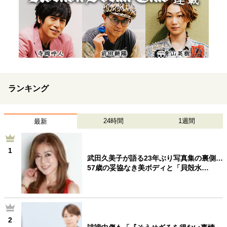
ランキング
24時間
1週間
最新
1
武田久美子が語る23年ぶり写真集の裏側…
57歳の妥協なき美ボディと「貝殻水…
2