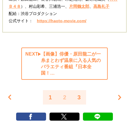
Ｂ４８
）、村山彩希、三浦浩一、
片岡鶴太郎
、
高島礼子
配給：渋谷プロダクション
公式サイト：
https://haoto-movie.com/
NEXT
【画像】俳優・原田龍二が一
糸まとわず温泉に入る人気の
バラエティ番組『日本全
国！…
1
2
3