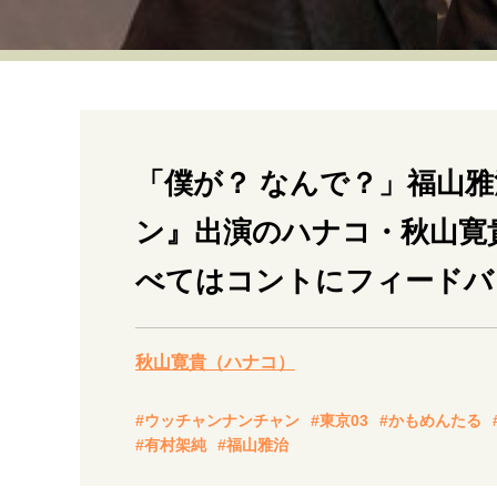
経営・ビジネス
マインドセット
ライフスタイル・生き方
「僕が？ なんで？」福山
ン』出演のハナコ・秋山寛
べてはコントにフィードバ
社会・カルチャー・マネー
秋山寛貴（ハナコ）
#ウッチャンナンチャン
#東京03
#かもめんたる
#有村架純
#福山雅治