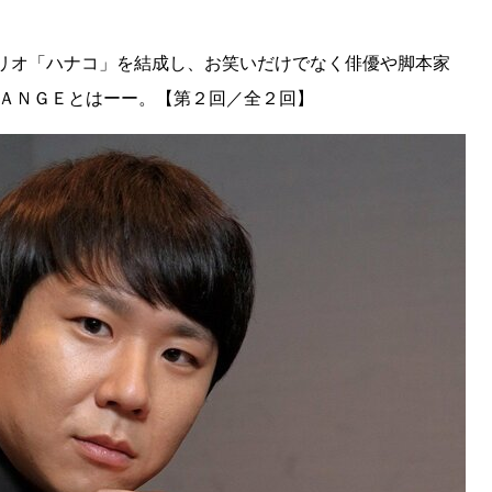
リオ「ハナコ」を結成し、お笑いだけでなく俳優や脚本家
ＨＡＮＧＥとはーー。【第２回／全２回】