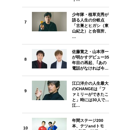
少年隊・植草克秀が
語る人生の分岐点
7
7
「古巣とヒガシ（東
山紀之）と合宿所、
…
佐藤寛之・山本淳一
が明かすデビュー35
8
8
年目の再起、｢あの
電話がなければ今…
江口洋介の人生最大
のCHANGEは「フ
9
ァミリーができたこ
9
と」時には30人で…
江…
年間ステージ200
本、テツandトモ
10