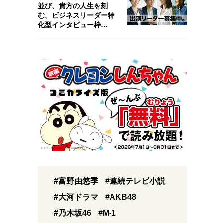
並び、貴方の人生を刻
む。ビジネスリーダー特
化型インタビュー枠
『Key person』始…
#富野由悠季
#連続テレビ小説
#大河ドラマ
#AKB48
#乃木坂46
#M-1