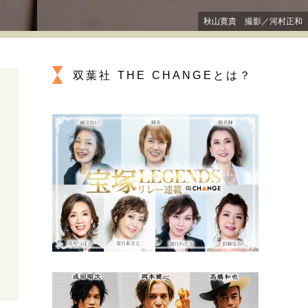
プが描く未来
秋山寛貴 撮影／河村正和
忘れられない言葉
10代・20代の土台
双葉社 THE CHANGEとは？
ーとの歩み方
親になるということ
一生モノの愛用品
デザイン