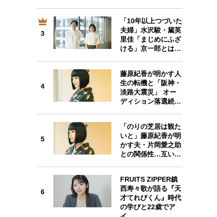
「10年以上つづいた
夫婦」水沢駿・黛英
3
3
里佳「まじめにふざ
ける」京一郎とは…
藤原紀香が明かす人
生の転機と「阪神・
4
4
淡路大震災」 オー
ディション落選続…
「のりの芝居は観た
いと」藤原紀香が明
5
5
かす夫・片岡愛之助
との関係性…互い…
FRUITS ZIPPER鎮
西寿々歌が語る『天
6
才てれびくん』時代
6
の学びと22歳でア
イ…