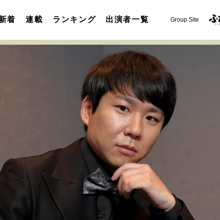
新着
連載
ランキング
出演者一覧
Group Site
運命を変えた出会い
決断の裏側
挫折からの再起
未知
表現者の葛藤
人生が動いた日
10代の挫折と原点
セカンドキャリアの描き方
独立という決断
大人の学び直し
夢を掴む選択