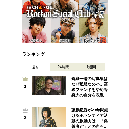
ランキング
24時間
1週間
最新
錦織一清の写真集は
なぜ私服なのか…高
1
1
級ブランドをやめ等
身大の自分を表現…
藤原紀香が23年間続
けるボランティア活
2
2
動の原動力は…「偽
善者だ」との声も…