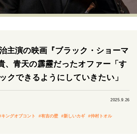
リーダーの流儀
変革の原動力
次世代へのバトン
トッ
重圧との向き合い方
一流のルーティン
20代の現在地
40代からの景色
50代のリアル
美しさの哲学
パートナ
雅治主演の映画『ブラック・ショーマ
病が教えてくれたこと
移住という選択
熱狂できるもの
私を彩るエッセンス
60代のネクストステージ
70代のグランド
貴、青天の霹靂だったオファー「す
ックできるようにしていきたい」
地域とつながる/お金との付き合い方
2025.9.26
#キングオブコント
#有吉の壁
#新しいカギ
#仲村トオル