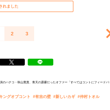
されました
2
3
出演のハナコ・秋山寛貴、青天の霹靂だったオファー「すべてはコントにフィードバ
#キングオブコント
#有吉の壁
#新しいカギ
#仲村トオル