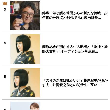
3
錦織一清が語る還暦からの新たな挑戦…少
年隊の分岐点と60代で挑む映画監督…
4
藤原紀香が明かす人生の転機と「阪神・淡
路大震災」 オーディション落選続…
5
「のりの芝居は観たいと」藤原紀香が明か
す夫・片岡愛之助との関係性…互い…