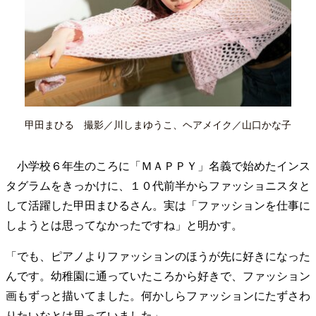
40代からの景色
50代のリアル
美しさの哲学
パートナーとの歩み方
親になるということ
病が教えてくれたこと
移住という選択
熱狂できるもの
一生モノの愛用品
私を彩るエッセンス
60代のネクストステージ
70代のグランドデザイン
甲田まひる 撮影／川しまゆうこ、ヘアメイク／山口かな子
社会・カルチャー・マネー
小学校６年生のころに「ＭＡＰＰＹ」名義で始めたインス
地域とつながる/お金との付き合い方
タグラムをきっかけに、１０代前半からファッショニスタと
して活躍した甲田まひるさん。実は「ファッションを仕事に
しようとは思ってなかったですね」と明かす。
「でも、ピアノよりファッションのほうが先に好きになった
んです。幼稚園に通っていたころから好きで、ファッション
画もずっと描いてました。何かしらファッションにたずさわ
りたいなとは思っていました」