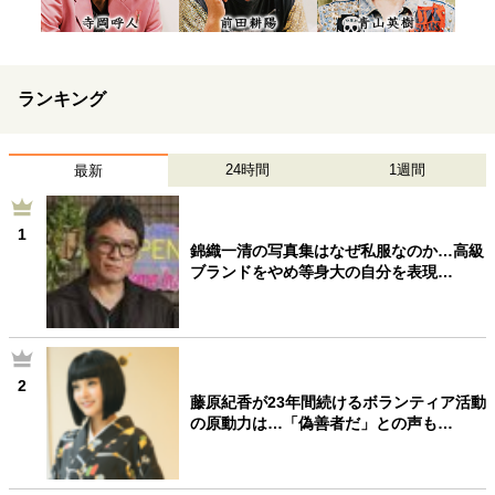
ランキング
24時間
1週間
最新
1
錦織一清の写真集はなぜ私服なのか…高級
ブランドをやめ等身大の自分を表現…
2
藤原紀香が23年間続けるボランティア活動
の原動力は…「偽善者だ」との声も…