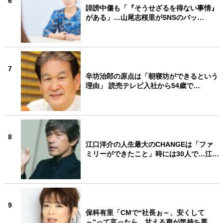
6
誹謗中傷も「『そうせざるを得ない事情』
がある」…山尾志桜里がSNSのバッ…
7
辛坊治郎の原点は「朝寝坊ができるという
理由」 読売テレビ入社から54歳で…
8
江口洋介の人生最大のCHANGEは「ファ
ミリーができたこと」時には30人で…江…
9
保科有里「CMで“社長ぉ～、安くして
～”って言ったら、甘える声が気持ち悪…