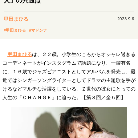
人」の共通点
キャリア・働き方
セカンドキャリアの描き方
独立という決断
甲田まひる
2023.9.6
大人の学び直し
ファーストキャリアを拓く
夢を掴む選択
#甲田まひる
#マドンナ
経営・ビジネス
甲田まひる
は、２２歳。小学生のころからオシャレ過ぎる
リーダーの流儀
変革の原動力
次世代へのバトン
コーディネートがインスタグラムで話題になり、一躍有名
トップが描く未来
に。１６歳でジャズピアニストとしてアルバムを発売し、最
近ではシンガーソングライターとしてドラマの主題歌を手が
けるなどマルチな活躍をしている。Ｚ世代の彼女にとっての
マインドセット
人生の「ＣＨＡＮＧＥ」に迫った。【第３回／全５回】
重圧との向き合い方
一流のルーティン
20代の現在地
忘れられない言葉
10代・20代の土台
ライフスタイル・生き方