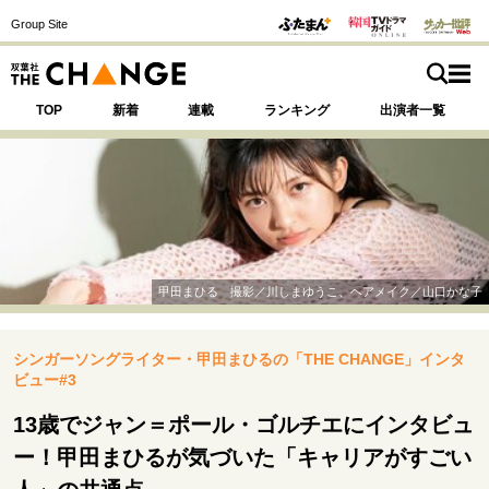
Group Site
TOP
新着
連載
ランキング
出演者一覧
注目の記事テーマで探す
SPECIAL
甲田まひる 撮影／川しまゆうこ、ヘアメイク／山口かな子
サイトの核・哲学
シンガーソングライター・甲田まひるの「THE CHANGE」インタ
運命を変えた出会い
決断の裏側
挫折からの再起
ビュー#3
未知への挑戦
プロフェッショナルの矜持
表現者の葛藤
人生が動いた日
10代の挫折と原点
13歳でジャン＝ポール・ゴルチエにインタビュ
ー！甲田まひるが気づいた「キャリアがすごい