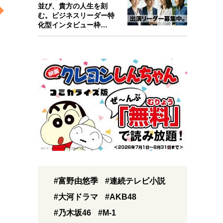
並び、貴方の人生を刻
む。ビジネスリーダー特
化型インタビュー枠
『Key person』始…
#富野由悠季
#連続テレビ小説
#大河ドラマ
#AKB48
#乃木坂46
#M-1