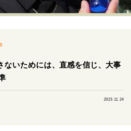
リーダーの流儀
変革の原動力
次世代へのバトン
トッ
重圧との向き合い方
一流のルーティン
20代の現在地
40代からの景色
50代のリアル
美しさの哲学
パートナ
5
病が教えてくれたこと
移住という選択
熱狂できるもの
私を彩るエッセンス
60代のネクストステージ
70代のグランド
さないためには、直感を信じ、大事
準
地域とつながる/お金との付き合い方
2023.11.24