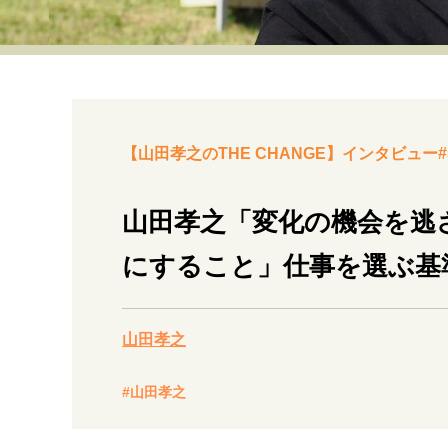
経営・ビジネス
マインドセット
ライフスタイル・生き方
【山田孝之のTHE CHANGE】インタビュー#
山田孝之「変化の機会を逃
にすること」仕事を選ぶ基
社会・カルチャー・マネー
山田孝之
#山田孝之