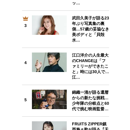
ッ…
武田久美子が語る23
年ぶり写真集の裏
3
3
側…57歳の妥協なき
美ボディと「貝殻
水…
江口洋介の人生最大
のCHANGEは「フ
4
4
ァミリーができたこ
と」時には30人で…
江…
錦織一清が語る還暦
5
からの新たな挑戦…
5
少年隊の分岐点と60
代で挑む映画監督…
FRUITS ZIPPER鎮
西寿々歌が語る『天