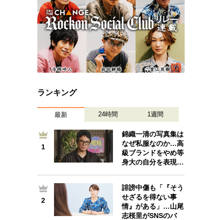
ランキング
24時間
1週間
最新
錦織一清の写真集は
なぜ私服なのか…高
1
1
級ブランドをやめ等
身大の自分を表現…
誹謗中傷も「『そう
せざるを得ない事
2
2
情』がある」…山尾
志桜里がSNSのバ