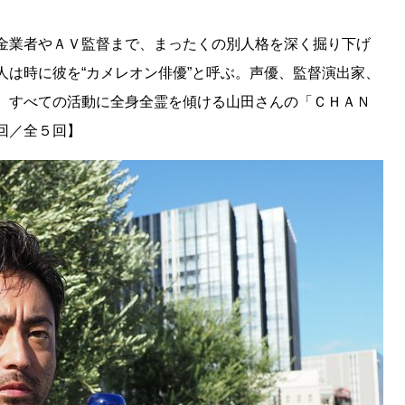
金業者やＡＶ監督まで、まったくの別人格を深く掘り下げ
人は時に彼を“カメレオン俳優”と呼ぶ。声優、監督演出家、
、すべての活動に全身全霊を傾ける山田さんの「ＣＨＡＮ
５回／全５回】