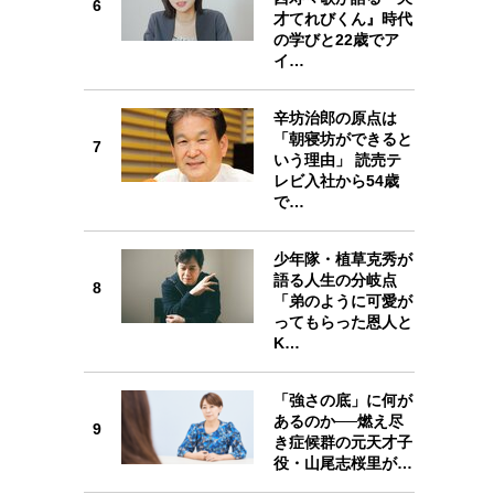
6
6
才てれびくん』時代
の学びと22歳でア
イ…
辛坊治郎の原点は
「朝寝坊ができると
7
7
いう理由」 読売テ
レビ入社から54歳
で…
少年隊・植草克秀が
8
語る人生の分岐点
8
「弟のように可愛が
ってもらった恩人と
K…
9
「強さの底」に何が
あるのか──燃え尽
9
き症候群の元天才子
役・山尾志桜里が…