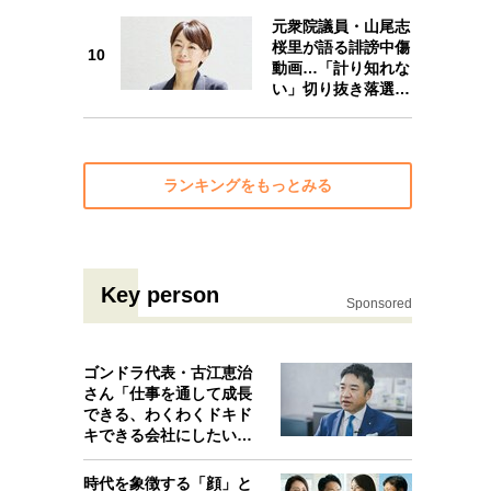
10
元衆院議員・山尾志
桜里が語る誹謗中傷
10
動画…「計り知れな
い」切り抜き落選…
ランキングをもっとみる
Key person
Sponsored
ゴンドラ代表・古江恵治
さん「仕事を通して成長
できる、わくわくドキド
キできる会社にしたいと
考えたんで…
時代を象徴する「顔」と