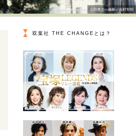
プが描く未来
山田孝之 撮影／吉村智樹
忘れられない言葉
10代・20代の土台
双葉社 THE CHANGEとは？
ーとの歩み方
親になるということ
一生モノの愛用品
デザイン