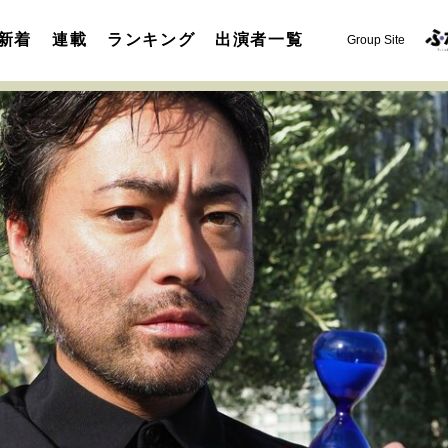
新着
連載
ランキング
出演者一覧
Group Site
運命を変えた出会い
決断の裏側
挫折からの再起
未知
表現者の葛藤
人生が動いた日
10代の挫折と原点
セカンドキャリアの描き方
独立という決断
大人の学び直し
夢を掴む選択