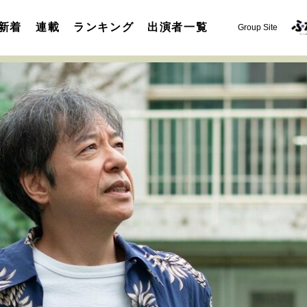
新着
連載
ランキング
出演者一覧
Group Site
運命を変えた出会い
決断の裏側
挫折からの再起
未知
表現者の葛藤
人生が動いた日
10代の挫折と原点
セカンドキャリアの描き方
独立という決断
大人の学び直し
夢を掴む選択