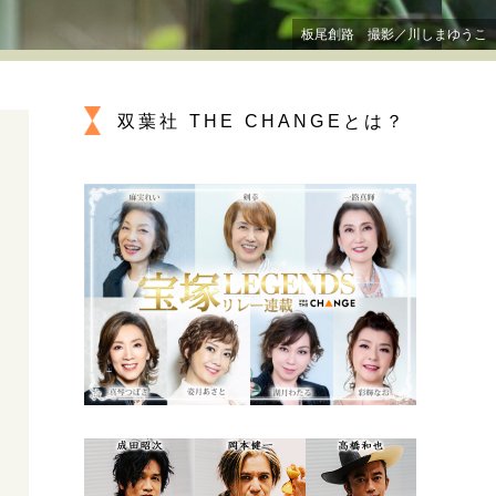
プが描く未来
板尾創路 撮影／川しまゆうこ
忘れられない言葉
10代・20代の土台
双葉社 THE CHANGEとは？
ーとの歩み方
親になるということ
一生モノの愛用品
デザイン