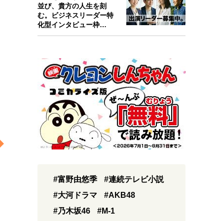
並び、貴方の人生を刻
む。ビジネスリーダー特
化型インタビュー枠
『Key person』始…
#富野由悠季
#連続テレビ小説
#大河ドラマ
#AKB48
#乃木坂46
#M-1