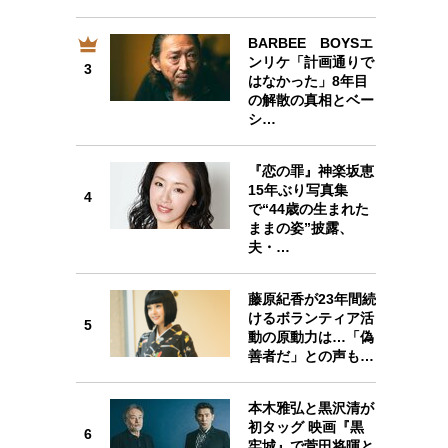
BARBEE BOYSエ
ンリケ「計画通りで
3
3
はなかった」8年目
の解散の真相とベー
シ…
『恋の罪』神楽坂恵
4
15年ぶり写真集
4
で“44歳の生まれた
ままの姿”披露、
夫・…
5
藤原紀香が23年間続
けるボランティア活
5
動の原動力は…「偽
善者だ」との声も…
6
本木雅弘と黒沢清が
初タッグ 映画『黒
6
牢城』で菅田将暉と