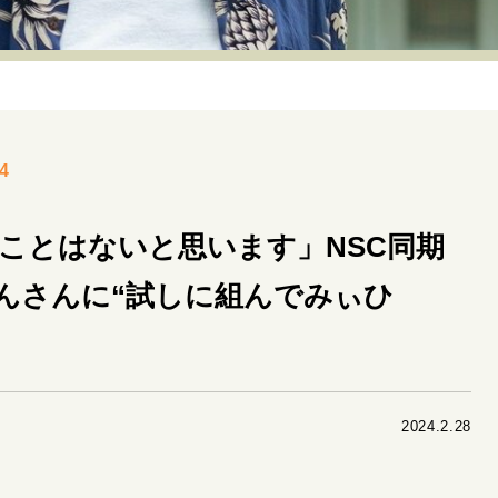
リーダーの流儀
変革の原動力
次世代へのバトン
トッ
重圧との向き合い方
一流のルーティン
20代の現在地
40代からの景色
50代のリアル
美しさの哲学
パートナ
4
病が教えてくれたこと
移住という選択
熱狂できるもの
私を彩るエッセンス
60代のネクストステージ
70代のグランド
ることはないと思います」NSC同期
んさんに“試しに組んでみぃひ
地域とつながる/お金との付き合い方
2024.2.28