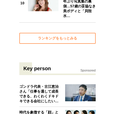
年ぶり写真集の裏
10
側…57歳の妥協なき
美ボディと「貝殻
水…
ランキングをもっとみる
Key person
Sponsored
ゴンドラ代表・古江恵治
さん「仕事を通して成長
できる、わくわくドキド
キできる会社にしたいと
考えたんで…
時代を象徴する「顔」と