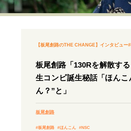
経営・ビジネス
マインドセット
ライフスタイル・生き方
【板尾創路のTHE CHANGE】インタビュー#
板尾創路「130Rを解散す
生コンビ誕生秘話「ほんこ
社会・カルチャー・マネー
ん？”と」
板尾創路
#板尾創路
#ほんこん
#NSC