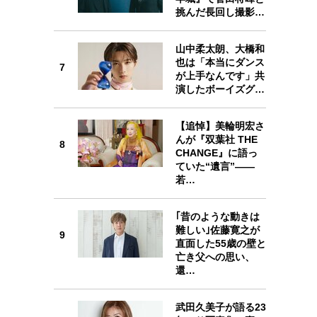
挑んだ長回し撮影…
7
山中柔太朗、大橋和
也は「本当にダンス
7
が上手なんです」共
演したボーイズグ…
【追悼】美輪明宏さ
8
んが『双葉社 THE
8
CHANGE』に語っ
ていた“遺言”——
若…
｢昔のような動きは
9
難しい｣佐藤寛之が
9
直面した55歳の壁と
亡き父への思い、
還…
武田久美子が語る23
10