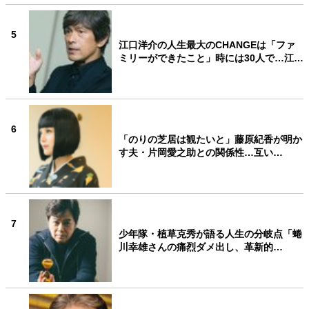
5
江口洋介の人生最大のCHANGEは「ファ
ミリーができたこと」時には30人で…江…
6
「のりの芝居は観たいと」藤原紀香が明か
す夫・片岡愛之助との関係性…互い…
7
少年隊・植草克秀が語る人生の分岐点「蜷
川幸雄さんの痛烈ダメ出し、革新的…