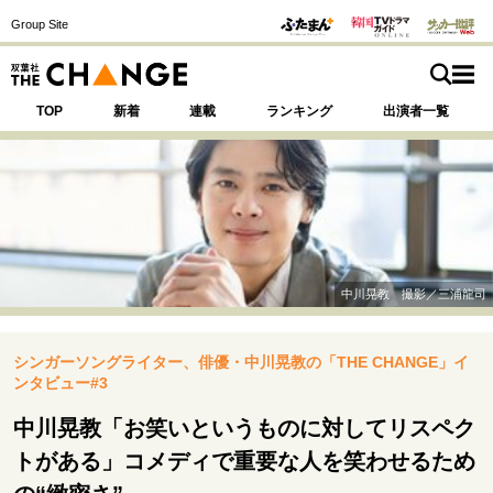
Group Site
TOP
新着
連載
ランキング
出演者一覧
注目の記事テーマで探す
SPECIAL
中川晃教 撮影／三浦龍司
サイトの核・哲学
シンガーソングライター、俳優・中川晃教の「THE CHANGE」イ
運命を変えた出会い
決断の裏側
挫折からの再起
ンタビュー#3
未知への挑戦
プロフェッショナルの矜持
表現者の葛藤
人生が動いた日
10代の挫折と原点
中川晃教「お笑いというものに対してリスペク
トがある」コメディで重要な人を笑わせるため