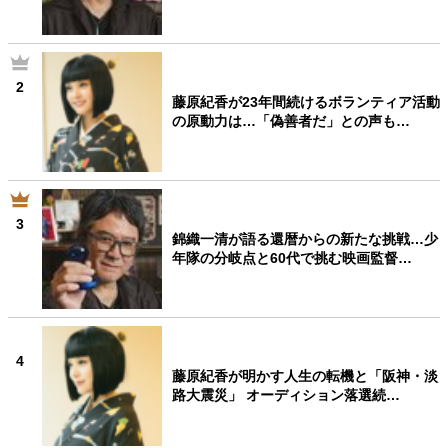
2
藤原紀香が23年間続けるボランティア活動
の原動力は…「偽善者だ」との声も…
3
錦織一清が語る還暦からの新たな挑戦…少
年隊の分岐点と60代で挑む映画監督…
4
藤原紀香が明かす人生の転機と「阪神・淡
路大震災」 オーディション落選続…