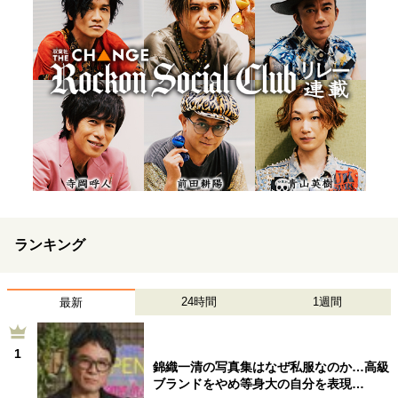
ランキング
24時間
1週間
最新
1
錦織一清の写真集はなぜ私服なのか…高級
ブランドをやめ等身大の自分を表現…