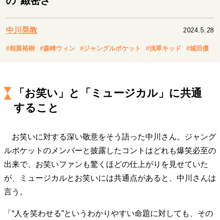
の“緻密さ”
キャリア・働き方
セカンドキャリアの描き方
独立という決断
中川晃教
2024.5.28
大人の学び直し
ファーストキャリアを拓く
夢を掴む選択
#相葉裕樹
#森崎ウィン
#ジャングルポケット
#浅草キッド
#城田優
経営・ビジネス
「お笑い」と「ミュージカル」に共通
リーダーの流儀
変革の原動力
次世代へのバトン
すること
トップが描く未来
お笑いに対する深い敬意をそう語った中川さん。ジャング
マインドセット
ルポケットのメンバーと披露したコントはどれも爆笑必至の
出来で、お笑いファンも驚くほどの仕上がりを見せていた
重圧との向き合い方
一流のルーティン
20代の現在地
忘れられない言葉
10代・20代の土台
が、ミュージカルとお笑いには共通点があると、中川さんは
言う。
「“人を笑わせる”というわかりやすい命題に対しても、その
ライフスタイル・生き方