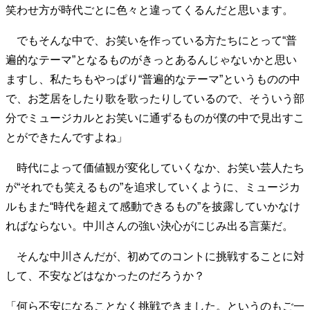
笑わせ方が時代ごとに色々と違ってくるんだと思います。
40代からの景色
50代のリアル
美しさの哲学
パートナーとの歩み方
親になるということ
でもそんな中で、お笑いを作っている方たちにとって“普
病が教えてくれたこと
移住という選択
遍的なテーマ”となるものがきっとあるんじゃないかと思い
熱狂できるもの
一生モノの愛用品
ますし、私たちもやっぱり“普遍的なテーマ”というものの中
私を彩るエッセンス
60代のネクストステージ
で、お芝居をしたり歌を歌ったりしているので、そういう部
70代のグランドデザイン
分でミュージカルとお笑いに通ずるものが僕の中で見出すこ
とができたんですよね」
社会・カルチャー・マネー
時代によって価値観が変化していくなか、お笑い芸人たち
地域とつながる/お金との付き合い方
が“それでも笑えるもの”を追求していくように、ミュージカ
ルもまた“時代を超えて感動できるもの”を披露していかなけ
ればならない。中川さんの強い決心がにじみ出る言葉だ。
そんな中川さんだが、初めてのコントに挑戦することに対
して、不安などはなかったのだろうか？
「何ら不安になることなく挑戦できました。というのもご一