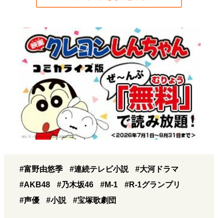
#富野由悠季
#連続テレビ小説
#大河ドラマ
#AKB48
#乃木坂46
#M-1
#R-1グランプリ
#声優
#小説
#宝塚歌劇団