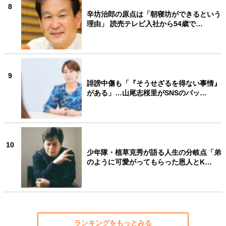
8
辛坊治郎の原点は「朝寝坊ができるという
理由」 読売テレビ入社から54歳で…
9
誹謗中傷も「『そうせざるを得ない事情』
がある」…山尾志桜里がSNSのバッ…
10
少年隊・植草克秀が語る人生の分岐点「弟
のように可愛がってもらった恩人とK…
ランキングをもっとみる