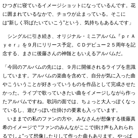
ひつぎに寝ているイメージショットになっているんです。花
40代からの景色
50代のリアル
美しさの哲学
に囲まれているなかで、チョウが止まっている。そこに
パートナーとの歩み方
親になるということ
病が教えてくれたこと
移住という選択
は“新しく羽ばたいていこう”という、気持ちもあるんです」
熱狂できるもの
一生モノの愛用品
シングルに引き続き、オリジナル・ミニアルバム『ｐｒＡ
私を彩るエッセンス
60代のネクストステージ
70代のグランドデザイン
ｙｅｒ』を９月にリリース予定。ＣＤデビュー２５周年を記
念する、まさに後藤さんの神髄ともいえるアルバムだ。
「今回のアルバムの先には、９月に開催されるライブを意識
社会・カルチャー・マネー
しています。アルバムの楽曲を含めて、自分が気に入った曲
地域とつながる/お金との付き合い方
やこういうことが好きっていうものを作品として完成させた
かった。ライブで歌っていきたい曲をイメージしながら作っ
たアルバムですね。歌詞の面では、ちょっと大人っぽくなっ
ているし、遊びっぽい仕掛けの要素も入っています。
いままでの私のファンの方や、みなさんが想像する後藤真
希のイメージで “ファンのみんながここで掛け声も入れられ
るでしょ”って想像したりして作った曲もあります。やっぱ