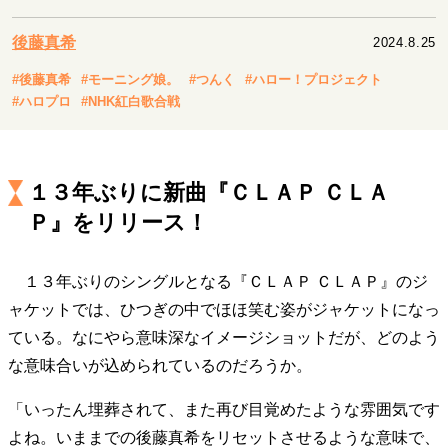
キャリア・働き方
セカンドキャリアの描き方
独立という決断
後藤真希
2024.8.25
大人の学び直し
ファーストキャリアを拓く
#後藤真希
#モーニング娘。
#つんく
#ハロー！プロジェクト
夢を掴む選択
#ハロプロ
#NHK紅白歌合戦
経営・ビジネス
１３年ぶりに新曲『ＣＬＡＰ ＣＬＡ
リーダーの流儀
変革の原動力
次世代へのバトン
Ｐ』をリリース！
トップが描く未来
１３年ぶりのシングルとなる『ＣＬＡＰ ＣＬＡＰ』のジ
マインドセット
ャケットでは、ひつぎの中でほほ笑む姿がジャケットになっ
重圧との向き合い方
一流のルーティン
20代の現在地
ている。なにやら意味深なイメージショットだが、どのよう
忘れられない言葉
10代・20代の土台
な意味合いが込められているのだろうか。
「いったん埋葬されて、また再び目覚めたような雰囲気です
ライフスタイル・生き方
よね。いままでの後藤真希をリセットさせるような意味で、