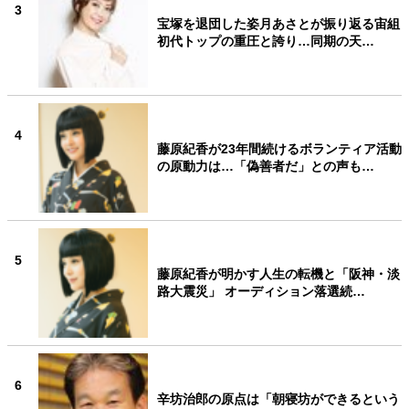
3
宝塚を退団した姿月あさとが振り返る宙組
初代トップの重圧と誇り…同期の天…
4
藤原紀香が23年間続けるボランティア活動
の原動力は…「偽善者だ」との声も…
5
藤原紀香が明かす人生の転機と「阪神・淡
路大震災」 オーディション落選続…
6
辛坊治郎の原点は「朝寝坊ができるという