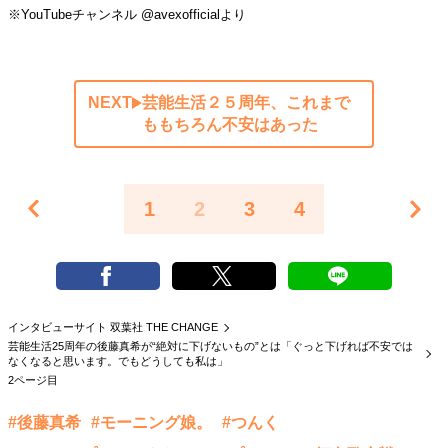
※YouTubeチャンネル @avexofficialより
NEXT
芸能生活２５周年、これまで
ももちろん不安はあった
1
2
3
4
インタビューサイト 双葉社 THE CHANGE
芸能生活25周年の後藤真希が“絶対に下げないもの”とは「ぐっと下げれば不安では
なくなると思います。でもどうしても私は」
2ページ目
#後藤真希
#モーニング娘。
#つんく