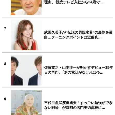
理由」 読売テレビ入社から54歳で…
7
武田久美子が“伝説の貝殻水着”の裏側を激
白…ターニングポイントは近藤真…
8
佐藤寛之・山本淳一が明かすデビュー35年
目の再起、｢あの電話がなければ今…
9
三代目魚武濱田成夫「すっごい勉強ができ
ない阿呆」が京都の名門美術高校に…