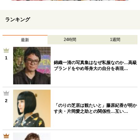
ランキング
24時間
1週間
最新
1
錦織一清の写真集はなぜ私服なのか…高級
ブランドをやめ等身大の自分を表現…
2
「のりの芝居は観たいと」藤原紀香が明か
す夫・片岡愛之助との関係性…互い…