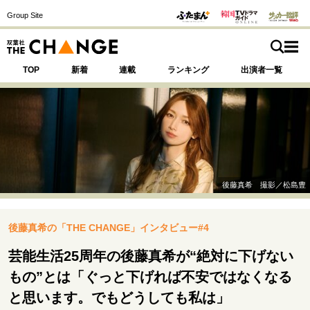
Group Site
TOP
新着
連載
ランキング
出演者一覧
注目の記事テーマで探す
SPECIAL
後藤真希 撮影／松島豊
サイトの核・哲学
後藤真希の「THE CHANGE」インタビュー#4
運命を変えた出会い
決断の裏側
挫折からの再起
未知への挑戦
プロフェッショナルの矜持
芸能生活25周年の後藤真希が“絶対に下げない
表現者の葛藤
人生が動いた日
10代の挫折と原点
もの”とは「ぐっと下げれば不安ではなくなる
と思います。でもどうしても私は」