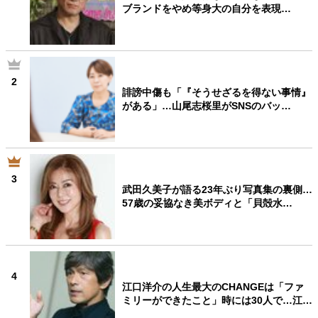
ブランドをやめ等身大の自分を表現…
2
誹謗中傷も「『そうせざるを得ない事情』
がある」…山尾志桜里がSNSのバッ…
3
武田久美子が語る23年ぶり写真集の裏側…
57歳の妥協なき美ボディと「貝殻水…
4
江口洋介の人生最大のCHANGEは「ファ
ミリーができたこと」時には30人で…江…