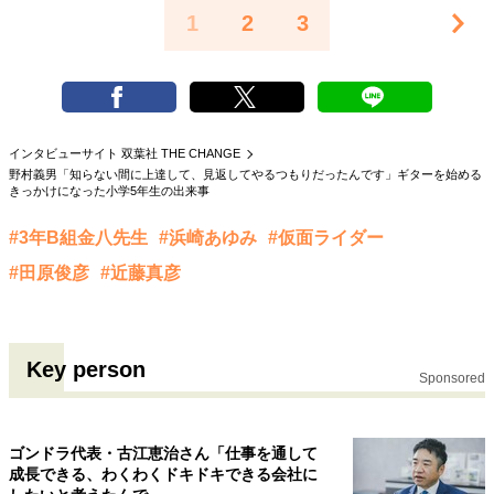
1
2
3
インタビューサイト 双葉社 THE CHANGE
野村義男「知らない間に上達して、見返してやるつもりだったんです」ギターを始める
きっかけになった小学5年生の出来事
#3年B組金八先生
#浜崎あゆみ
#仮面ライダー
#田原俊彦
#近藤真彦
Key person
Sponsored
ゴンドラ代表・古江恵治さん「仕事を通して
成長できる、わくわくドキドキできる会社に