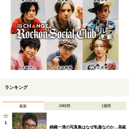
ランキング
24時間
1週間
最新
1
錦織一清の写真集はなぜ私服なのか…高級