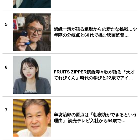
5
錦織一清が語る還暦からの新たな挑戦…少
年隊の分岐点と60代で挑む映画監督…
6
FRUITS ZIPPER鎮西寿々歌が語る『天才
てれびくん』時代の学びと22歳でアイ…
7
辛坊治郎の原点は「朝寝坊ができるという
理由」 読売テレビ入社から54歳で…