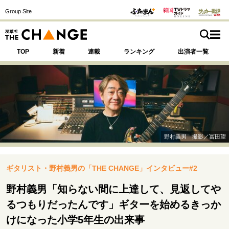
Group Site
TOP
新着
連載
ランキング
出演者一覧
注目の記事テーマで探す
SPECIAL
野村義男 撮影／冨田望
サイトの核・哲学
ギタリスト・野村義男の「THE CHANGE」インタビュー#2
運命を変えた出会い
決断の裏側
挫折からの再起
未知への挑戦
プロフェッショナルの矜持
野村義男「知らない間に上達して、見返してや
表現者の葛藤
人生が動いた日
10代の挫折と原点
るつもりだったんです」ギターを始めるきっか
けになった小学5年生の出来事