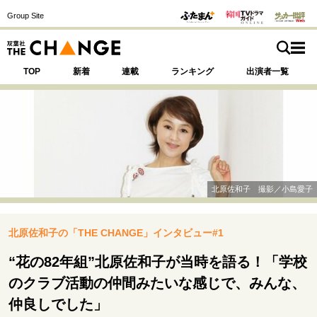
Group Site
TOP
新着
連載
ランキング
出演者一覧
注目の記事テーマで探す
SPECIAL
北原佐和子 撮影／小島愛子
サイトの核・哲学
北原佐和子の「THE CHANGE」インタビュー#1
運命を変えた出会い
決断の裏側
挫折からの再起
未知への挑戦
プロフェッショナルの矜持
“花の82年組”北原佐和子が当時を語る！「学校
表現者の葛藤
人生が動いた日
10代の挫折と原点
のクラブ活動の仲間みたいな感じで、みんな、
仲良しでした」