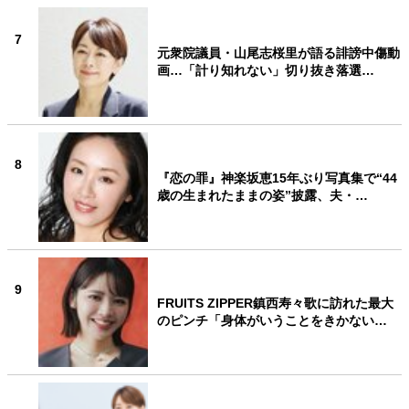
7
元衆院議員・山尾志桜里が語る誹謗中傷動
画…「計り知れない」切り抜き落選…
8
『恋の罪』神楽坂恵15年ぶり写真集で“44
歳の生まれたままの姿”披露、夫・…
9
FRUITS ZIPPER鎮西寿々歌に訪れた最大
のピンチ「身体がいうことをきかない…