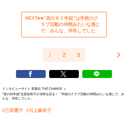
NEXT
■“花の８２年組”は学校のク
ラブ活動の仲間みたいな感じ
で、みんな、仲良しでした
1
2
3
インタビューサイト 双葉社 THE CHANGE
“花の82年組”北原佐和子が当時を語る！「学校のクラブ活動の仲間みたいな感じで、み
んな、仲良しでした」
#三田寛子
#川上麻衣子