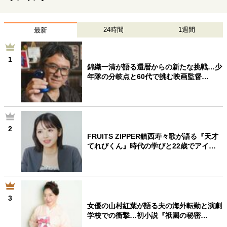
24時間
1週間
最新
1
錦織一清が語る還暦からの新たな挑戦…少
年隊の分岐点と60代で挑む映画監督…
2
FRUITS ZIPPER鎮西寿々歌が語る『天才
てれびくん』時代の学びと22歳でアイ…
3
女優の山村紅葉が語る夫の海外転勤と演劇
学校での衝撃…初小説『祇園の秘密…