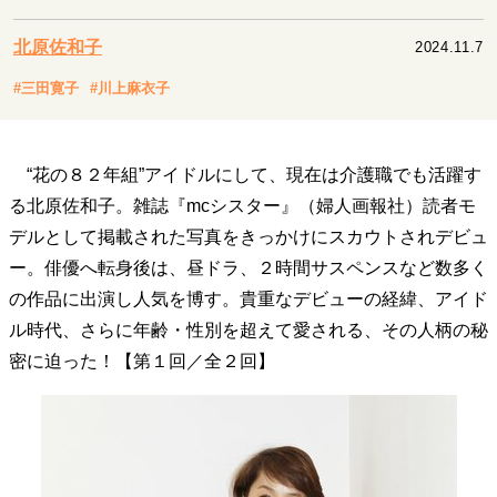
キャリア・働き方
セカンドキャリアの描き方
独立という決断
北原佐和子
2024.11.7
大人の学び直し
ファーストキャリアを拓く
#三田寛子
#川上麻衣子
夢を掴む選択
“花の８２年組”アイドルにして、現在は介護職でも活躍す
経営・ビジネス
る北原佐和子。雑誌『mcシスター』（婦人画報社）読者モ
リーダーの流儀
変革の原動力
次世代へのバトン
デルとして掲載された写真をきっかけにスカウトされデビュ
トップが描く未来
ー。俳優へ転身後は、昼ドラ、２時間サスペンスなど数多く
の作品に出演し人気を博す。貴重なデビューの経緯、アイド
ル時代、さらに年齢・性別を超えて愛される、その人柄の秘
マインドセット
密に迫った！【第１回／全２回】
重圧との向き合い方
一流のルーティン
20代の現在地
忘れられない言葉
10代・20代の土台
ライフスタイル・生き方