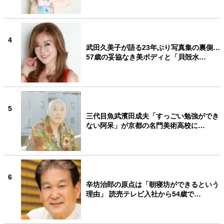
4
武田久美子が語る23年ぶり写真集の裏側…
57歳の妥協なき美ボディと「貝殻水…
5
三代目魚武濱田成夫「すっごい勉強ができ
ない阿呆」が京都の名門美術高校に…
6
辛坊治郎の原点は「朝寝坊ができるという
理由」 読売テレビ入社から54歳で…