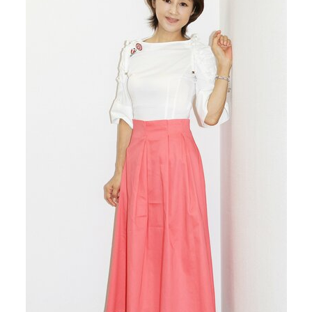
40代からの景色
美しさの哲学
パートナーとの歩み方
親になるということ
病が教えてくれたこと
移住という選択
熱狂できるもの
一生モノの愛用品
私を彩るエッセンス
60代のネクストステージ
70代のグランドデザイン
社会・カルチャー・マネー
地域とつながる/お金との付き合い方