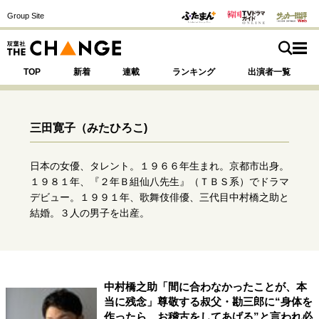
Group Site
TOP
新着
連載
ランキング
出演者一覧
三田寛子
（みたひろこ)
注目の記事テーマで探す
SPECIAL
日本の女優、タレント。１９６６年生まれ。京都市出身。
１９８１年、『２年Ｂ組仙八先生』（ＴＢＳ系）でドラマ
デビュー。１９９１年、歌舞伎俳優、三代目中村橋之助と
サイトの核・哲学
結婚。３人の男子を出産。
運命を変えた出会い
決断の裏側
挫折からの再起
未知への挑戦
プロフェッショナルの矜持
表現者の葛藤
人生が動いた日
10代の挫折と原点
中村橋之助「間に合わなかったことが、本
当に残念」尊敬する叔父・勘三郎に“身体を
作ったら、お稽古をしてあげる”と言われ必