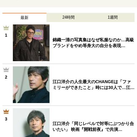
40代からの景色
50代のリアル
美しさの哲学
パートナーとの歩み方
親になるということ
24時間
1週間
最新
病が教えてくれたこと
移住という選択
熱狂できるもの
一生モノの愛用品
1
私を彩るエッセンス
60代のネクストステージ
錦織一清の写真集はなぜ私服なのか…高級
70代のグランドデザイン
ブランドをやめ等身大の自分を表現…
社会・カルチャー・マネー
2
地域とつながる/お金との付き合い方
江口洋介の人生最大のCHANGEは「ファ
ミリーができたこと」時には30人で…江…
3
江口洋介「同じレベルで対等にぶつかり合
いたい」 映画『開戦前夜』で共演…