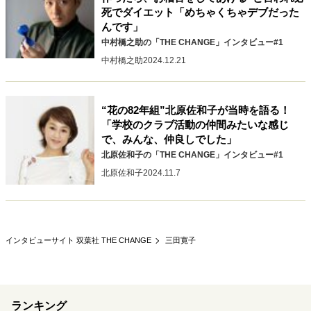
キャリア・働き方
死でダイエット「めちゃくちゃデブだった
んです」
セカンドキャリアの描き方
独立という決断
中村橋之助の「THE CHANGE」インタビュー#1
大人の学び直し
ファーストキャリアを拓く
中村橋之助
2024.12.21
夢を掴む選択
“花の82年組”北原佐和子が当時を語る！
経営・ビジネス
「学校のクラブ活動の仲間みたいな感じ
で、みんな、仲良しでした」
リーダーの流儀
変革の原動力
次世代へのバトン
北原佐和子の「THE CHANGE」インタビュー#1
トップが描く未来
北原佐和子
2024.11.7
マインドセット
重圧との向き合い方
一流のルーティン
20代の現在地
インタビューサイト 双葉社 THE CHANGE
三田寛子
忘れられない言葉
10代・20代の土台
ライフスタイル・生き方
ランキング