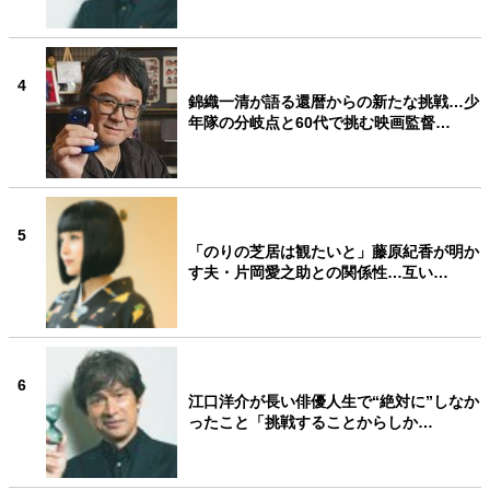
4
錦織一清が語る還暦からの新たな挑戦…少
年隊の分岐点と60代で挑む映画監督…
5
「のりの芝居は観たいと」藤原紀香が明か
す夫・片岡愛之助との関係性…互い…
6
江口洋介が長い俳優人生で“絶対に”しなか
ったこと「挑戦することからしか…