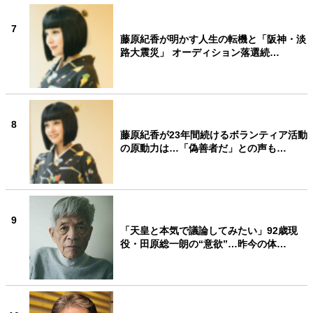
7
藤原紀香が明かす人生の転機と「阪神・淡
路大震災」 オーディション落選続…
8
藤原紀香が23年間続けるボランティア活動
の原動力は…「偽善者だ」との声も…
9
「天皇と本気で議論してみたい」92歳現
役・田原総一朗の“意欲”…昨今の体…