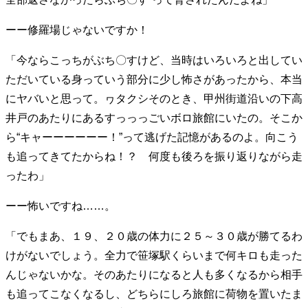
40代からの景色
50代のリアル
美しさの哲学
ーー修羅場じゃないですか！
パートナーとの歩み方
親になるということ
病が教えてくれたこと
移住という選択
「今ならこっちがぶち〇すけど、当時はいろいろと出してい
熱狂できるもの
一生モノの愛用品
ただいている身っていう部分に少し怖さがあったから、本当
私を彩るエッセンス
60代のネクストステージ
にヤバいと思って。ヮタクシそのとき、甲州街道沿いの下高
70代のグランドデザイン
井戸のあたりにあるすっっっごいボロ旅館にいたの。そこか
ら“キャーーーーーー！”って逃げた記憶があるのよ。向こう
社会・カルチャー・マネー
も追ってきてたからね！？ 何度も後ろを振り返りながら走
地域とつながる/お金との付き合い方
ったわ」
ーー怖いですね……。
「でもまあ、１９、２０歳の体力に２５～３０歳が勝てるわ
けがないでしょう。全力で笹塚駅くらいまで何キロも走った
んじゃないかな。そのあたりになると人も多くなるから相手
も追ってこなくなるし、どちらにしろ旅館に荷物を置いたま