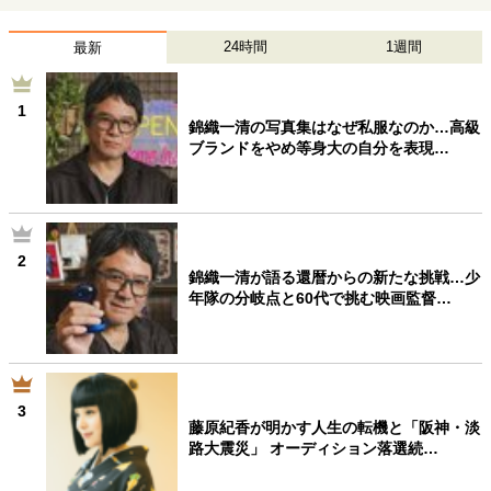
24時間
1週間
最新
1
錦織一清の写真集はなぜ私服なのか…高級
ブランドをやめ等身大の自分を表現…
2
錦織一清が語る還暦からの新たな挑戦…少
年隊の分岐点と60代で挑む映画監督…
3
藤原紀香が明かす人生の転機と「阪神・淡
路大震災」 オーディション落選続…