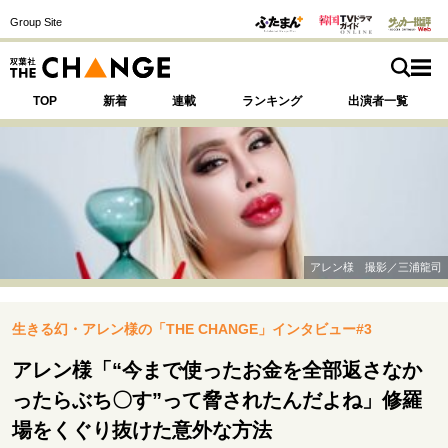
Group Site
TOP
新着
連載
ランキング
出演者一覧
注目の記事テーマで探す
SPECIAL
アレン様 撮影／三浦龍司
サイトの核・哲学
生きる幻・アレン様の「THE CHANGE」インタビュー#3
運命を変えた出会い
決断の裏側
挫折からの再起
未知への挑戦
プロフェッショナルの矜持
アレン様「“今まで使ったお金を全部返さなか
表現者の葛藤
人生が動いた日
10代の挫折と原点
ったらぶち〇す”って脅されたんだよね」修羅
場をくぐり抜けた意外な方法