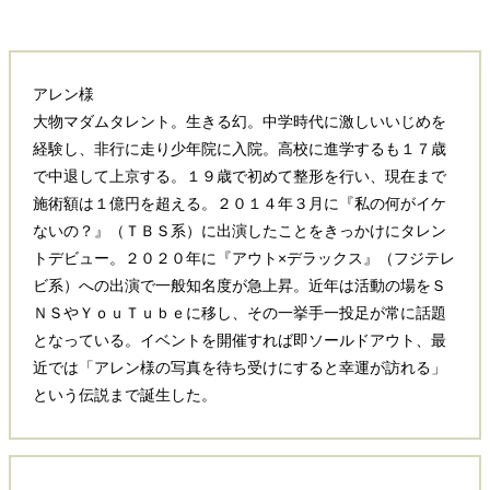
アレン様
大物マダムタレント。生きる幻。中学時代に激しいいじめを
経験し、非行に走り少年院に入院。高校に進学するも１７歳
で中退して上京する。１９歳で初めて整形を行い、現在まで
施術額は１億円を超える。２０１４年３月に『私の何がイケ
ないの？』（ＴＢＳ系）に出演したことをきっかけにタレン
トデビュー。２０２０年に『アウト×デラックス』（フジテレ
ビ系）への出演で一般知名度が急上昇。近年は活動の場をＳ
ＮＳやＹｏｕＴｕｂｅに移し、その一挙手一投足が常に話題
となっている。イベントを開催すれば即ソールドアウト、最
近では「アレン様の写真を待ち受けにすると幸運が訪れる」
という伝説まで誕生した。