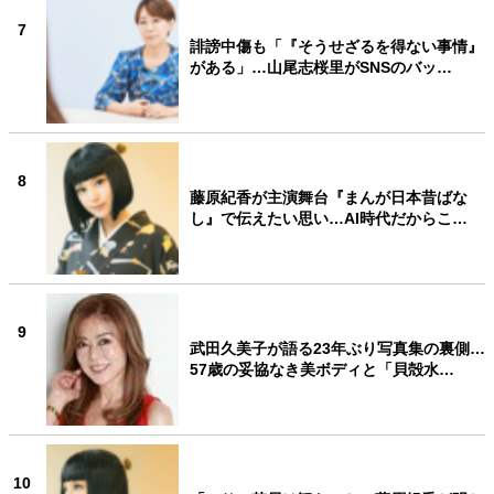
7
誹謗中傷も「『そうせざるを得ない事情』
がある」…山尾志桜里がSNSのバッ…
8
藤原紀香が主演舞台『まんが日本昔ばな
し』で伝えたい思い…AI時代だからこ…
9
武田久美子が語る23年ぶり写真集の裏側…
57歳の妥協なき美ボディと「貝殻水…
10