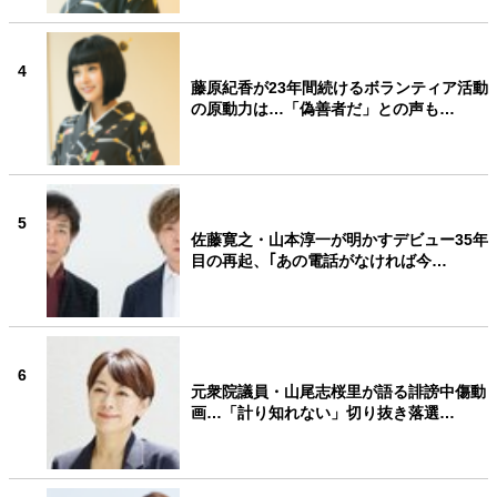
4
藤原紀香が23年間続けるボランティア活動
の原動力は…「偽善者だ」との声も…
5
佐藤寛之・山本淳一が明かすデビュー35年
目の再起、｢あの電話がなければ今…
6
元衆院議員・山尾志桜里が語る誹謗中傷動
画…「計り知れない」切り抜き落選…