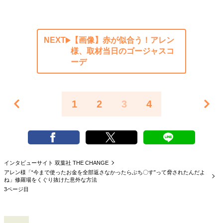
NEXT
【画像】赤が似合う！アレン
様、取材当日のゴージャスコ
ーデ
1
2
3
4
インタビューサイト 双葉社 THE CHANGE
アレン様「“今まで使ったお金を全部返さなかったらぶち〇す”って脅されたんだよ
ね」修羅場をくぐり抜けた意外な方法
3ページ目