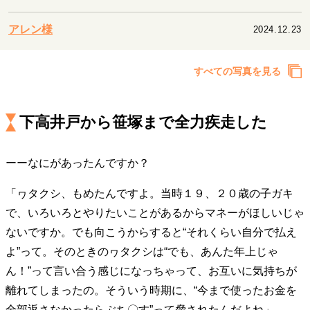
キャリア・働き方
セカンドキャリアの描き方
独立という決断
アレン様
2024.12.23
大人の学び直し
ファーストキャリアを拓く
夢を掴む選択
すべての写真を見る
経営・ビジネス
下高井戸から笹塚まで全力疾走した
リーダーの流儀
変革の原動力
次世代へのバトン
トップが描く未来
ーーなにがあったんですか？
「ヮタクシ、もめたんですよ。当時１９、２０歳の子ガキ
マインドセット
で、いろいろとやりたいことがあるからマネーがほしいじゃ
重圧との向き合い方
一流のルーティン
20代の現在地
ないですか。でも向こうからすると“それくらい自分で払え
忘れられない言葉
10代・20代の土台
よ”って。そのときのヮタクシは“でも、あんた年上じゃ
ん！”って言い合う感じになっちゃって、お互いに気持ちが
離れてしまったの。そういう時期に、“今まで使ったお金を
ライフスタイル・生き方
全部返さなかったらぶち〇す”って脅されたんだよね」