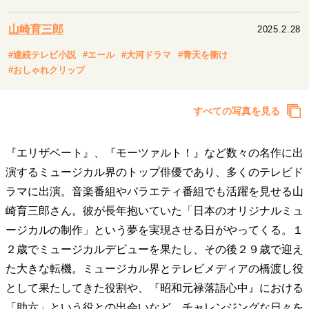
キャリア・働き方
セカンドキャリアの描き方
独立という決断
山崎育三郎
2025.2.28
大人の学び直し
ファーストキャリアを拓く
#連続テレビ小説
#エール
#大河ドラマ
#青天を衝け
夢を掴む選択
#おしゃれクリップ
すべての写真を見る
経営・ビジネス
リーダーの流儀
変革の原動力
次世代へのバトン
『エリザベート』、『モーツァルト！』など数々の名作に出
トップが描く未来
演するミュージカル界のトップ俳優であり、多くのテレビド
ラマに出演。音楽番組やバラエティ番組でも活躍を見せる山
マインドセット
崎育三郎さん。彼が長年抱いていた「日本のオリジナルミュ
ージカルの制作」という夢を実現させる日がやってくる。１
重圧との向き合い方
一流のルーティン
20代の現在地
忘れられない言葉
10代・20代の土台
２歳でミュージカルデビューを果たし、その後２９歳で迎え
た大きな転機。ミュージカル界とテレビメディアの橋渡し役
として果たしてきた役割や、『昭和元禄落語心中』における
ライフスタイル・生き方
「助六」という役との出会いなど、チャレンジングな日々を