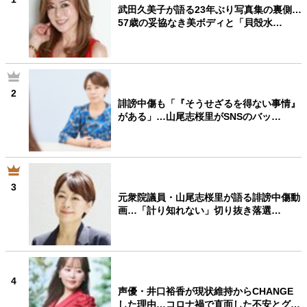
武田久美子が語る23年ぶり写真集の裏側…
57歳の妥協なき美ボディと「貝殻水…
2
誹謗中傷も「『そうせざるを得ない事情』
がある」…山尾志桜里がSNSのバッ…
3
元衆院議員・山尾志桜里が語る誹謗中傷動
画…「計り知れない」切り抜き落選…
4
声優・井口裕香が現状維持からCHANGE
した理由…コロナ禍で直面した不安とグ…