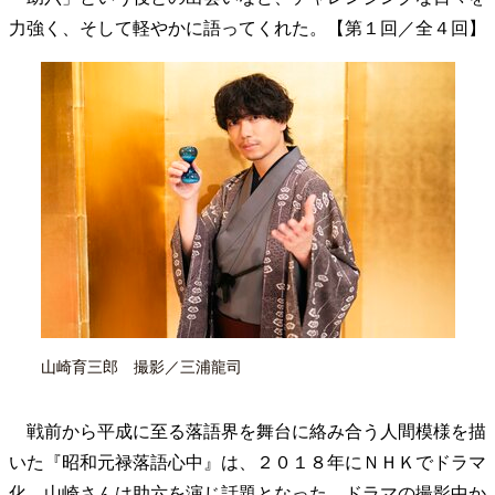
40代からの景色
美しさの哲学
パートナーとの歩み方
力強く、そして軽やかに語ってくれた。【第１回／全４回】
親になるということ
病が教えてくれたこと
移住という選択
熱狂できるもの
一生モノの愛用品
私を彩るエッセンス
60代のネクストステージ
70代のグランドデザイン
社会・カルチャー・マネー
地域とつながる/お金との付き合い方
山崎育三郎 撮影／三浦龍司
戦前から平成に至る落語界を舞台に絡み合う人間模様を描
いた『昭和元禄落語心中』は、２０１８年にＮＨＫでドラマ
化。山崎さんは助六を演じ話題となった。ドラマの撮影中か