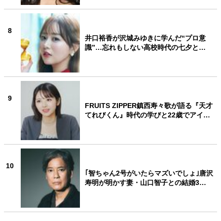
8
井口裕香が沢城みゆきに学んだ“プロ意
識”…忘れもしない高校時代の七夕と…
9
FRUITS ZIPPER鎮西寿々歌が語る『天才
てれびくん』時代の学びと22歳でアイ…
10
｢智ちゃん2号がいたらマズいでしょ｣唐沢
寿明が明かす妻・山口智子との結婚3…