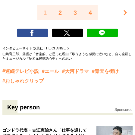
1
2
3
4
インタビューサイト 双葉社 THE CHANGE
山崎育三郎、落語が「音楽的」と思った理由「歌うような感覚に近いなと」自ら企画し
たミュージカル『昭和元禄落語心中』への思い
#連続テレビ小説
#エール
#大河ドラマ
#青天を衝け
#おしゃれクリップ
Key person
Sponsored
ゴンドラ代表・古江恵治さん「仕事を通して