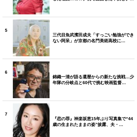
5
三代目魚武濱田成夫「すっごい勉強ができ
ない阿呆」が京都の名門美術高校に…
6
錦織一清が語る還暦からの新たな挑戦…少
年隊の分岐点と60代で挑む映画監督…
7
『恋の罪』神楽坂恵15年ぶり写真集で“44
歳の生まれたままの姿”披露、夫・…