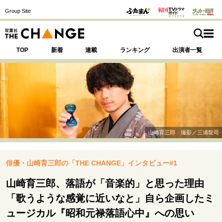
Group Site
TOP
新着
連載
ランキング
出演者一覧
注目の記事テーマで探す
SPECIAL
山崎育三郎 撮影／三浦龍司
サイトの核・哲学
俳優・山崎育三郎の「THE CHANGE」インタビュー#1
運命を変えた出会い
決断の裏側
挫折からの再起
未知への挑戦
プロフェッショナルの矜持
山崎育三郎、落語が「音楽的」と思った理由
表現者の葛藤
人生が動いた日
10代の挫折と原点
「歌うような感覚に近いなと」自ら企画したミ
ュージカル『昭和元禄落語心中』への思い