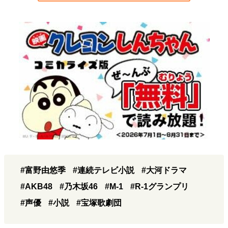
#富野由悠季
#連続テレビ小説
#大河ドラマ
#AKB48
#乃木坂46
#M-1
#R-1グランプリ
#声優
#小説
#宝塚歌劇団