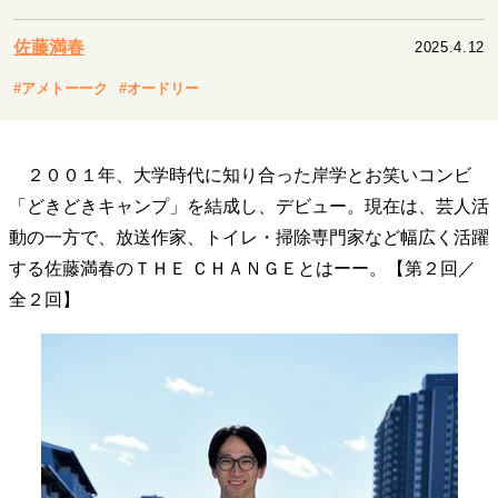
キャリア・働き方
セカンドキャリアの描き方
独立という決断
佐藤満春
2025.4.12
大人の学び直し
ファーストキャリアを拓く
#アメトーーク
#オードリー
夢を掴む選択
２００１年、大学時代に知り合った岸学とお笑いコンビ
経営・ビジネス
「どきどきキャンプ」を結成し、デビュー。現在は、芸人活
リーダーの流儀
変革の原動力
次世代へのバトン
動の一方で、放送作家、トイレ・掃除専門家など幅広く活躍
トップが描く未来
する佐藤満春のＴＨＥ ＣＨＡＮＧＥとはーー。【第２回／
全２回】
マインドセット
重圧との向き合い方
一流のルーティン
20代の現在地
忘れられない言葉
10代・20代の土台
ライフスタイル・生き方