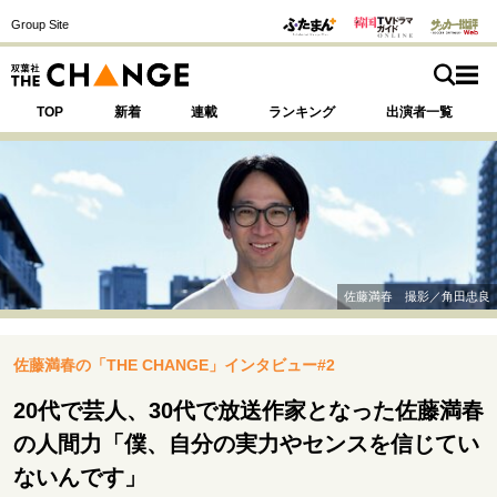
Group Site
TOP
新着
連載
ランキング
出演者一覧
注目の記事テーマで探す
SPECIAL
佐藤満春 撮影／角田忠良
サイトの核・哲学
佐藤満春の「THE CHANGE」インタビュー#2
運命を変えた出会い
決断の裏側
挫折からの再起
未知への挑戦
プロフェッショナルの矜持
20代で芸人、30代で放送作家となった佐藤満春
表現者の葛藤
人生が動いた日
10代の挫折と原点
の人間力「僕、自分の実力やセンスを信じてい
ないんです」