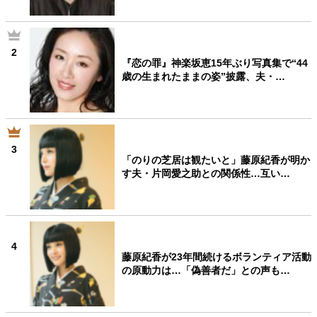
2
『恋の罪』神楽坂恵15年ぶり写真集で“44
歳の生まれたままの姿”披露、夫・…
3
「のりの芝居は観たいと」藤原紀香が明か
す夫・片岡愛之助との関係性…互い…
4
藤原紀香が23年間続けるボランティア活動
の原動力は…「偽善者だ」との声も…