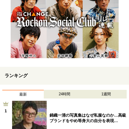
ランキング
24時間
1週間
最新
1
錦織一清の写真集はなぜ私服なのか…高級
ブランドをやめ等身大の自分を表現…