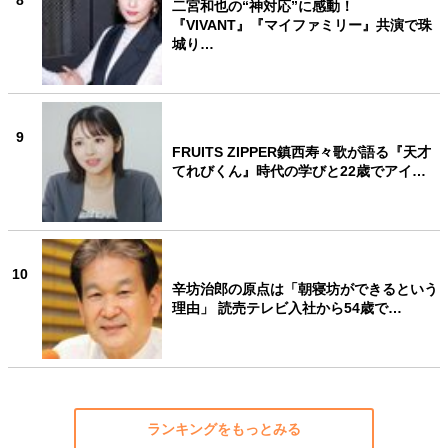
8
二宮和也の“神対応”に感動！
『VIVANT』『マイファミリー』共演で珠
城り…
9
FRUITS ZIPPER鎮西寿々歌が語る『天才
てれびくん』時代の学びと22歳でアイ…
10
辛坊治郎の原点は「朝寝坊ができるという
理由」 読売テレビ入社から54歳で…
ランキングをもっとみる