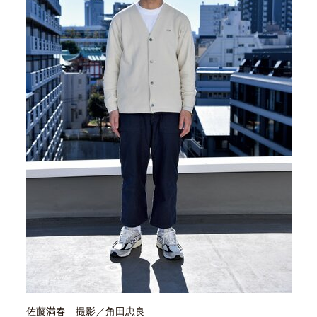
40代からの景色
50代のリアル
美しさの哲学
パートナーとの歩み方
親になるということ
病が教えてくれたこと
移住という選択
熱狂できるもの
一生モノの愛用品
私を彩るエッセンス
60代のネクストステージ
70代のグランドデザイン
社会・カルチャー・マネー
地域とつながる/お金との付き合い方
佐藤満春 撮影／角田忠良