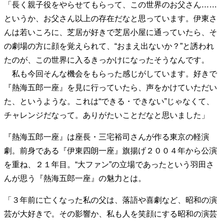
「長く親子役をやらせてもらって、この世界のお父さん……
40代からの景色
50代のリアル
美しさの哲学
というか、お父さん以上の存在だなと思っています。伊東さ
パートナーとの歩み方
親になるということ
んは若いころに、芝居が好きで芝居小屋に通っていたら、そ
病が教えてくれたこと
移住という選択
の劇場の方に顔を覚えられて、“おまえ出ないか？”と誘われ
熱狂できるもの
一生モノの愛用品
私を彩るエッセンス
60代のネクストステージ
たのが、この世界に入るきっかけになったそうなんです。
70代のグランドデザイン
私も今回そんな機会をもらった感じがしています。好きで
『熱海五郎一座』を見に行っていたら、声をかけていただい
た、というような。これは“できる・できない”じゃなくて、
社会・カルチャー・マネー
チャレンジだなって。ありがたいことだなと思いました」
地域とつながる/お金との付き合い方
『熱海五郎一座』は座長・三宅裕司さんが作る東京の軽演
劇。前身である『伊東四朗一座』旗揚げ２００４年から公演
を重ね、２１年目。“大ファン”の立場であったという羽田さ
んが思う『熱海五郎一座』の魅力とは。
「３年前に亡くなった私の父は、落語や喜劇など、昭和の演
芸が大好きで。その影響か、私も人を笑顔にする昭和の演芸