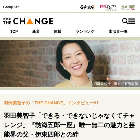
Group Site
TOP
新着
連載
ランキング
出演者一覧
注目の記事テーマで探す
SPECIAL
羽田美智子 撮影／有坂政晴
サイトの核・哲学
羽田美智子の「THE CHANGE」インタビュー#1
運命を変えた出会い
決断の裏側
挫折からの再起
未知への挑戦
プロフェッショナルの矜持
羽田美智子「できる・できないじゃなくてチャ
表現者の葛藤
人生が動いた日
10代の挫折と原点
レンジ」『熱海五郎一座』唯一無二の魅力と芸
能界の父・伊東四郎との絆