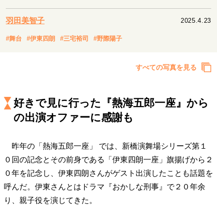
キャリア・働き方
セカンドキャリアの描き方
独立という決断
羽田美智子
2025.4.23
大人の学び直し
ファーストキャリアを拓く
#舞台
#伊東四朗
#三宅裕司
#野際陽子
夢を掴む選択
すべての写真を見る
経営・ビジネス
リーダーの流儀
変革の原動力
次世代へのバトン
好きで見に行った『熱海五郎一座』から
トップが描く未来
の出演オファーに感謝も
昨年の「熱海五郎一座」 では、新橋演舞場シリーズ第１
マインドセット
０回の記念とその前身である「伊東四朗一座」旗揚げから２
重圧との向き合い方
一流のルーティン
20代の現在地
０年を記念し、伊東四朗さんがゲスト出演したことも話題を
忘れられない言葉
10代・20代の土台
呼んだ。伊東さんとはドラマ『おかしな刑事』で２０年余
り、親子役を演じてきた。
ライフスタイル・生き方