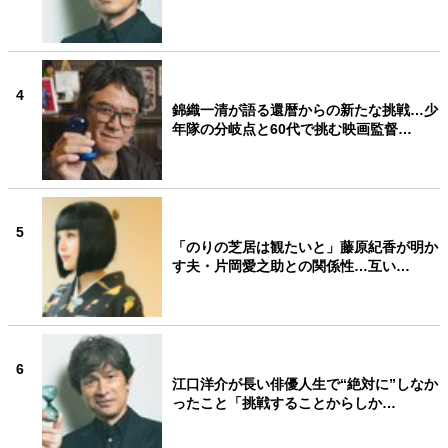
4
錦織一清が語る還暦からの新たな挑戦…少
年隊の分岐点と60代で挑む映画監督…
5
「のりの芝居は観たいと」藤原紀香が明か
す夫・片岡愛之助との関係性…互い…
6
江口洋介が長い俳優人生で“絶対に”しなか
ったこと「挑戦することからしか…