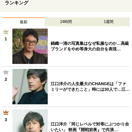
ランキング
24時間
1週間
最新
1
錦織一清の写真集はなぜ私服なのか…高級
ブランドをやめ等身大の自分を表現…
2
江口洋介の人生最大のCHANGEは「ファ
ミリーができたこと」時には30人で…江…
3
江口洋介「同じレベルで対等にぶつかり合
いたい」 映画『開戦前夜』で共演…