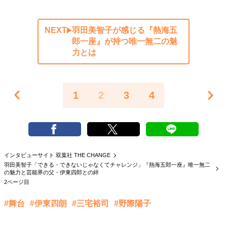
NEXT
羽田美智子が感じる『熱海五
郎一座』が持つ唯一無二の魅
力とは
1
2
3
4
インタビューサイト 双葉社 THE CHANGE
羽田美智子「できる・できないじゃなくてチャレンジ」『熱海五郎一座』唯一無二
の魅力と芸能界の父・伊東四郎との絆
2ページ目
#舞台
#伊東四朗
#三宅裕司
#野際陽子