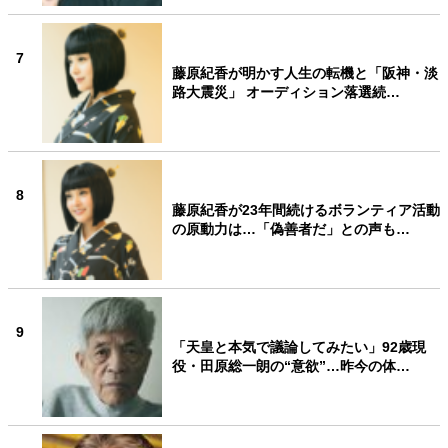
7
藤原紀香が明かす人生の転機と「阪神・淡
路大震災」 オーディション落選続…
8
藤原紀香が23年間続けるボランティア活動
の原動力は…「偽善者だ」との声も…
9
「天皇と本気で議論してみたい」92歳現
役・田原総一朗の“意欲”…昨今の体…