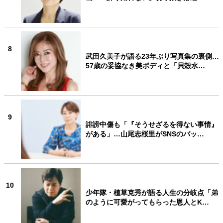
8
武田久美子が語る23年ぶり写真集の裏側…
57歳の妥協なき美ボディと「貝殻水…
9
誹謗中傷も「『そうせざるを得ない事情』
がある」…山尾志桜里がSNSのバッ…
10
少年隊・植草克秀が語る人生の分岐点「弟
のように可愛がってもらった恩人とK…