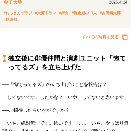
金子大地
2025.4.24
キャリア・働き方
セカンドキャリアの描き方
独立という決断
#おっさんずラブ
#大河ドラマ
#舞台
#鎌倉殿の13人
#吉田鋼太郎
大人の学び直し
ファーストキャリアを拓く
#林遣都
夢を掴む選択
すべての写真を見る
経営・ビジネス
独立後に俳優仲間と演劇ユニット「惚て
リーダーの流儀
変革の原動力
次世代へのバトン
トップが描く未来
ってるズ」を立ち上げた
──「惚てってるズ」の立ち上げのことを報告は？
マインドセット
「してないです。したかな？ いや、してないと思います」
重圧との向き合い方
一流のルーティン
20代の現在地
忘れられない言葉
10代・20代の土台
──ご招待したらいかがですか？
「いや、絶対無理です。怖いです。……。いや、やっぱり無
ライフスタイル・生き方