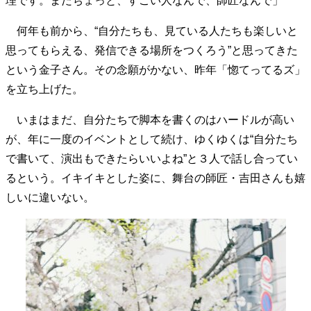
理です。まだちょっと、すごい人なんで、師匠なんで」
40代からの景色
50代のリアル
美しさの哲学
何年も前から、“自分たちも、見ている人たちも楽しいと
パートナーとの歩み方
親になるということ
病が教えてくれたこと
移住という選択
思ってもらえる、発信できる場所をつくろう”と思ってきた
熱狂できるもの
一生モノの愛用品
という金子さん。その念願がかない、昨年「惚てってるズ」
私を彩るエッセンス
60代のネクストステージ
を立ち上げた。
70代のグランドデザイン
いまはまだ、自分たちで脚本を書くのはハードルが高い
が、年に一度のイベントとして続け、ゆくゆくは“自分たち
社会・カルチャー・マネー
で書いて、演出もできたらいいよね”と３人で話し合ってい
地域とつながる/お金との付き合い方
るという。イキイキとした姿に、舞台の師匠・吉田さんも嬉
しいに違いない。