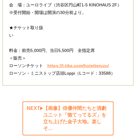
会 場：ユーロライブ（渋谷区円山町1-5 KINOHAUS 2F）
※受付開始・開場は開演の30分前より。
★チケット取り扱
い
料金：前売5,000円、当日5,500円 全指定席
＜販売＞
ローソンチケット
https://l-tike.com/hotetteruzu/
ローソン・ミニストップ店頭Loppi（Lコード：33588）
NEXT
【画像】俳優仲間たちと演劇
ユニット「惚てってるズ」を
立ち上げた金子大地。楽し
そ…