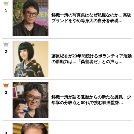
1
錦織一清の写真集はなぜ私服なのか…高級
ブランドをやめ等身大の自分を表現…
2
藤原紀香が23年間続けるボランティア活動
の原動力は…「偽善者だ」との声も…
3
錦織一清が語る還暦からの新たな挑戦…少
年隊の分岐点と60代で挑む映画監督…
4