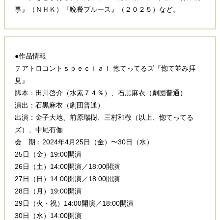
事』（ＮＨＫ）『晩餐ブルース』（２０２５）など。
●作品情報
テアトロコントｓｐｅｃｉａｌ 惚てってるズ『惚て並み拝
見』
脚本：田川啓介（水素７４％）、石黒麻衣（劇団普通）
演出：石黒麻衣（劇団普通）
出演：金子大地、前原瑞樹、三村和敬（以上、惚てってる
ズ）、中尾有伽
会 期：2024年4月25日（金）〜30日（水）
25日（金）19:00開演
26日（土）14:00開演／18:00開演
27日（日）14:00開演／18:00開演
28日（月）19:00開演
29日（火・祝）14:00開演／18:00開演
30日（水）14:00開演