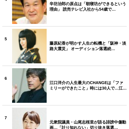
辛坊治郎の原点は「朝寝坊ができるという
理由」 読売テレビ入社から54歳で…
5
藤原紀香が明かす人生の転機と「阪神・淡
路大震災」 オーディション落選続…
6
江口洋介の人生最大のCHANGEは「ファ
ミリーができたこと」時には30人で…江…
7
元衆院議員・山尾志桜里が語る誹謗中傷動
画…「計り知れない」切り抜き落選…