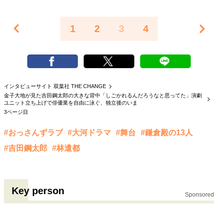
1
2
3
4
インタビューサイト 双葉社 THE CHANGE
金子大地が見た吉田鋼太郎の大きな背中「しごかれるんだろうなと思ってた」演劇
ユニット立ち上げで俳優業を自由に泳ぐ、独立後のいま
3ページ目
#おっさんずラブ
#大河ドラマ
#舞台
#鎌倉殿の13人
#吉田鋼太郎
#林遣都
Key person
Sponsored