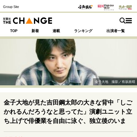
Group Site
TOP
新着
連載
ランキング
出演者一覧
注目の記事テーマで探す
SPECIAL
金子大地 撮影／有坂政晴
サイトの核・哲学
運命を変えた出会い
決断の裏側
挫折からの再起
金子大地が見た吉田鋼太郎の大きな背中「しご
未知への挑戦
プロフェッショナルの矜持
かれるんだろうなと思ってた」演劇ユニット立
表現者の葛藤
人生が動いた日
10代の挫折と原点
ち上げで俳優業を自由に泳ぐ、独立後のいま