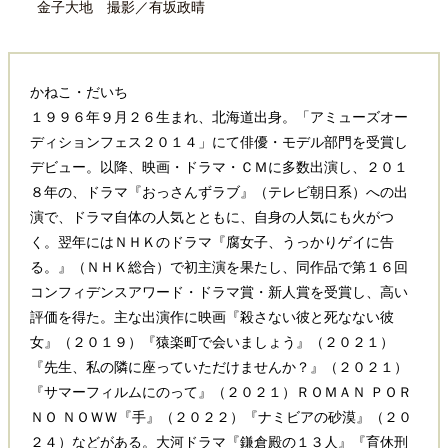
金子大地 撮影／有坂政晴
かねこ・だいち
１９９６年９月２６生まれ、北海道出身。「アミューズオー
ディションフェス２０１４」にて俳優・モデル部門を受賞し
デビュー。以降、映画・ドラマ・ＣＭに多数出演し、２０１
８年の、ドラマ『おっさんずラブ』（テレビ朝日系）への出
演で、ドラマ自体の人気とともに、自身の人気にも火がつ
く。翌年にはＮＨＫのドラマ『腐女子、うっかりゲイに告
る。』（ＮＨＫ総合）で初主演を果たし、同作品で第１６回
コンフィデンスアワード・ドラマ賞・新人賞を受賞し、高い
評価を得た。主な出演作に映画『殺さない彼と死なない彼
女』（２０１９）『猿楽町で会いましょう』（２０２１）
『先生、私の隣に座っていただけませんか？』（２０２１）
『サマーフィルムにのって』（２０２１）ＲＯＭＡＮ ＰＯＲ
ＮＯ ＮＯＷＷ『手』（２０２２）『ナミビアの砂漠』（２０
２４）などがある。大河ドラマ『鎌倉殿の１３人』『育休刑