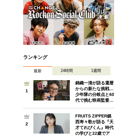
ランキング
24時間
1週間
最新
錦織一清が語る還暦
からの新たな挑戦…
1
1
少年隊の分岐点と60
代で挑む映画監督…
FRUITS ZIPPER鎮
西寿々歌が語る『天
2
2
才てれびくん』時代
の学びと22歳でア