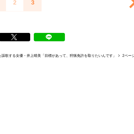
2
3
を謳歌する女優・井上晴美「目標があって、狩猟免許を取りたいんです」
2ペー