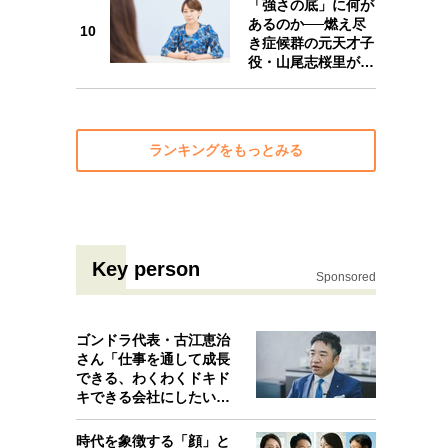
「強さの底」に何が
10
あるのか──燃え尽
10
き症候群の元天才子
役・山尾志桜里が…
ランキングをもっとみる
Key person
Sponsored
ゴンドラ代表・古江恵治
さん「仕事を通して成長
できる、わくわくドキド
キできる会社にしたいと
考えたんで…
時代を象徴する「顔」と