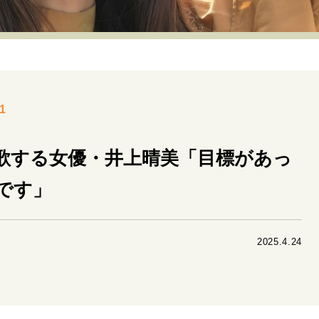
リーダーの流儀
変革の原動力
次世代へのバトン
トッ
重圧との向き合い方
一流のルーティン
20代の現在地
40代からの景色
美しさの哲学
パートナーとの歩み方
1
病が教えてくれたこと
移住という選択
熱狂できるもの
私を彩るエッセンス
60代のネクストステージ
70代のグランド
歌する女優・井上晴美「目標があっ
です」
地域とつながる/お金との付き合い方
2025.4.24