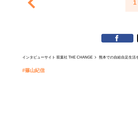
1
インタビューサイト 双葉社 THE CHANGE
熊本での自給自足生活
#篠山紀信