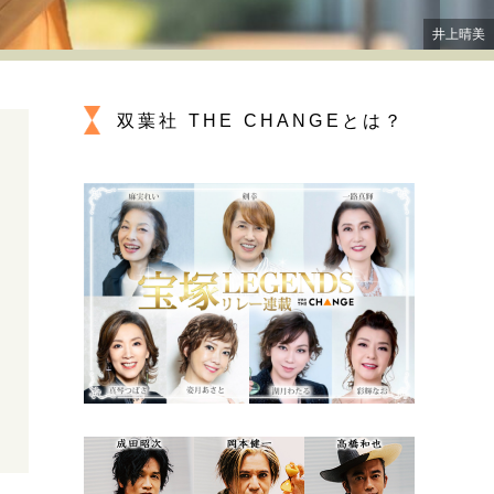
プが描く未来
井上晴美
忘れられない言葉
10代・20代の土台
双葉社 THE CHANGEとは？
親になるということ
一生モノの愛用品
デザイン