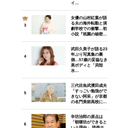
イ…
女優の山村紅葉が語
る夫の海外転勤と演
3
3
劇学校での衝撃…初
小説『祇園の秘密…
武田久美子が語る23
年ぶり写真集の裏
4
側…57歳の妥協なき
4
美ボディと「貝殻
水…
三代目魚武濱田成夫
「すっごい勉強がで
5
きない阿呆」が京都
5
の名門美術高校に…
辛坊治郎の原点は
「朝寝坊ができると
6
いう理由」 読売テ