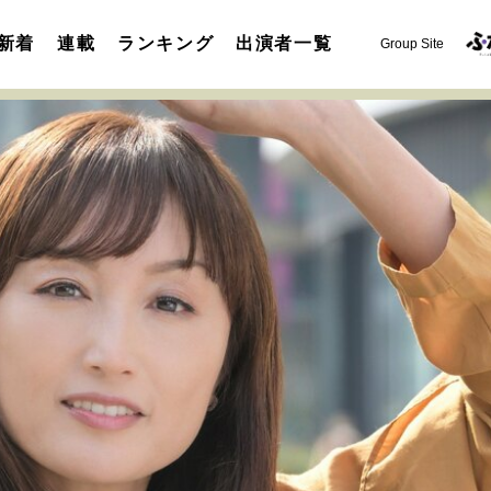
新着
連載
ランキング
出演者一覧
Group Site
運命を変えた出会い
決断の裏側
挫折からの再起
未知
表現者の葛藤
人生が動いた日
10代の挫折と原点
セカンドキャリアの描き方
独立という決断
大人の学び直し
夢を掴む選択