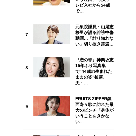
レビ入社から54歳
6
で…
元衆院議員・山尾志
桜里が語る誹謗中傷
7
動画…「計り知れな
7
い」切り抜き落選…
『恋の罪』神楽坂恵
15年ぶり写真集
8
で“44歳の生まれた
8
ままの姿”披露、
夫・…
FRUITS ZIPPER鎮
西寿々歌に訪れた最
9
9
大のピンチ「身体が
いうことをきかな
い…