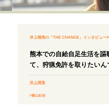
経営・ビジネス
マインドセット
ライフスタイル・生き方
井上晴美の「THE CHANGE」インタビュー#
熊本での自給自足生活を謳
て、狩猟免許を取りたいん
社会・カルチャー・マネー
井上晴美
#篠山紀信