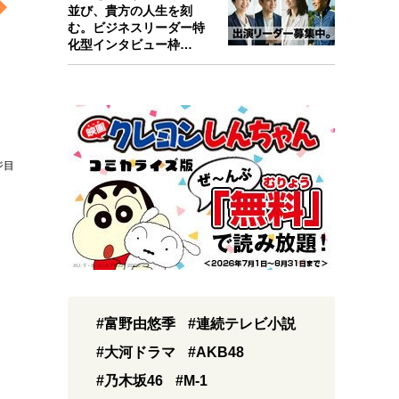
並び、貴方の人生を刻
む。ビジネスリーダー特
化型インタビュー枠
『Key person』始…
ジ目
#富野由悠季
#連続テレビ小説
#大河ドラマ
#AKB48
#乃木坂46
#M-1