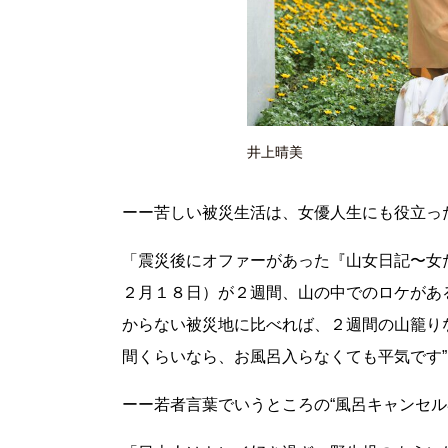
井上晴美
ーー苦しい被災生活は、女優人生にも役立っ
「震災後にオファーがあった『山女日記〜女
２月１８日）が２週間、山の中でのロケがあ
からない被災地に比べれば、２週間の山籠り
間くらいなら、お風呂入らなくても平気です
ーー若者言葉でいうところの“風呂キャンセル