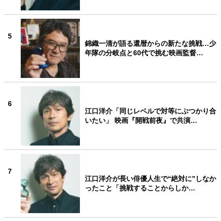
5
錦織一清が語る還暦からの新たな挑戦…少
年隊の分岐点と60代で挑む映画監督…
6
江口洋介「同じレベルで対等にぶつかり合
いたい」 映画『開戦前夜』で共演…
7
江口洋介が長い俳優人生で“絶対に”しなか
ったこと「挑戦することからしか…