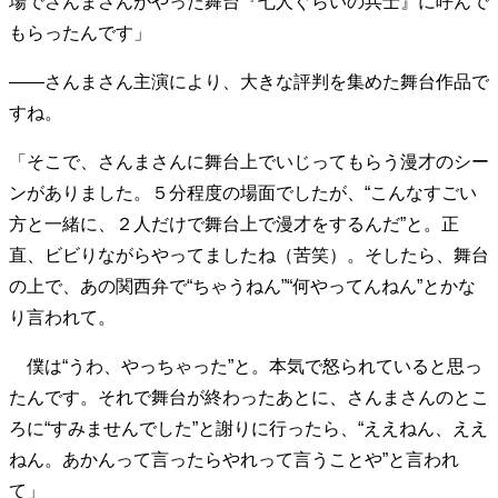
場でさんまさんがやった舞台『七人ぐらいの兵士』に呼んで
40代からの景色
50代のリアル
美しさの哲学
もらったんです」
パートナーとの歩み方
親になるということ
病が教えてくれたこと
移住という選択
――さんまさん主演により、大きな評判を集めた舞台作品で
熱狂できるもの
一生モノの愛用品
すね。
私を彩るエッセンス
60代のネクストステージ
70代のグランドデザイン
「そこで、さんまさんに舞台上でいじってもらう漫才のシー
ンがありました。５分程度の場面でしたが、“こんなすごい
方と一緒に、２人だけで舞台上で漫才をするんだ”と。正
社会・カルチャー・マネー
直、ビビりながらやってましたね（苦笑）。そしたら、舞台
地域とつながる/お金との付き合い方
の上で、あの関西弁で“ちゃうねん”“何やってんねん”とかな
り言われて。
僕は“うわ、やっちゃった”と。本気で怒られていると思っ
たんです。それで舞台が終わったあとに、さんまさんのとこ
ろに“すみませんでした”と謝りに行ったら、“ええねん、ええ
ねん。あかんって言ったらやれって言うことや”と言われ
て」