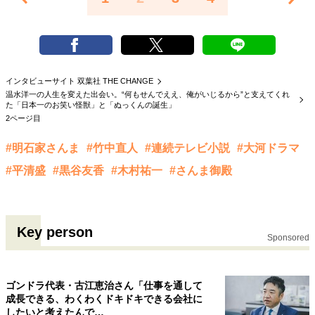
インタビューサイト 双葉社 THE CHANGE
温水洋一の人生を変えた出会い。“何もせんでええ、俺がいじるから”と支えてくれ
た「日本一のお笑い怪獣」と「ぬっくんの誕生」
2ページ目
#明石家さんま
#竹中直人
#連続テレビ小説
#大河ドラマ
#平清盛
#黒谷友香
#木村祐一
#さんま御殿
Key person
Sponsored
ゴンドラ代表・古江恵治さん「仕事を通して
成長できる、わくわくドキドキできる会社に
したいと考えたんで…