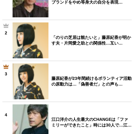
ブランドをやめ等身大の自分を表現…
2
「のりの芝居は観たいと」藤原紀香が明か
す夫・片岡愛之助との関係性…互い…
3
藤原紀香が23年間続けるボランティア活動
の原動力は…「偽善者だ」との声も…
4
江口洋介の人生最大のCHANGEは「ファ
ミリーができたこと」時には30人で…江…