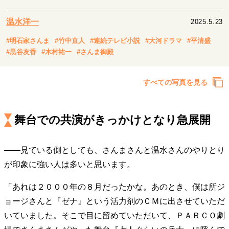
キャリア・働き方
セカンドキャリアの描き方
独立という決断
温水洋一
2025.5.23
大人の学び直し
ファーストキャリアを拓く
#明石家さんま
#竹中直人
#連続テレビ小説
#大河ドラマ
#平清盛
夢を掴む選択
#黒谷友香
#木村祐一
#さんま御殿
すべての写真を見る
経営・ビジネス
リーダーの流儀
変革の原動力
次世代へのバトン
トップが描く未来
舞台での共演がきっかけとなり急展開
――見ている側としても、さんまさんと温水さんのやりとり
マインドセット
が印象に強い人は多いと思います。
重圧との向き合い方
一流のルーティン
20代の現在地
忘れられない言葉
10代・20代の土台
「あれは２０００年の８月だったかな。あのとき、僕は所ジ
ョージさんと『ゼナ』という活力剤のＣＭに出させていただ
いていました。そこで目に留めていただいて、ＰＡＲＣＯ劇
ライフスタイル・生き方