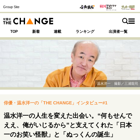
Group Site
TOP
新着
連載
ランキング
出演者一覧
注目の記事テーマで探す
SPECIAL
温水洋一 撮影／三浦龍司
サイトの核・哲学
俳優・温水洋一の「THE CHANGE」インタビュー#1
運命を変えた出会い
決断の裏側
挫折からの再起
未知への挑戦
プロフェッショナルの矜持
温水洋一の人生を変えた出会い。“何もせんで
表現者の葛藤
人生が動いた日
10代の挫折と原点
ええ、俺がいじるから”と支えてくれた「日本
一のお笑い怪獣」と「ぬっくんの誕生」