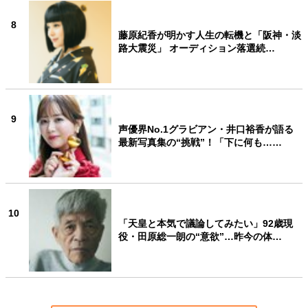
8
藤原紀香が明かす人生の転機と「阪神・淡
路大震災」 オーディション落選続…
9
声優界No.1グラビアン・井口裕香が語る
最新写真集の“挑戦”！「下に何も……
10
「天皇と本気で議論してみたい」92歳現
役・田原総一朗の“意欲”…昨今の体…