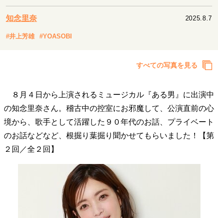
キャリア・働き方
知念里奈
2025.8.7
セカンドキャリアの描き方
独立という決断
大人の学び直し
ファーストキャリアを拓く
#井上芳雄
#YOASOBI
夢を掴む選択
すべての写真を見る
経営・ビジネス
８月４日から上演されるミュージカル『ある男』に出演中
リーダーの流儀
変革の原動力
次世代へのバトン
の知念里奈さん。稽古中の控室にお邪魔して、公演直前の心
トップが描く未来
境から、歌手として活躍した９０年代のお話、プライベート
のお話などなど、根掘り葉掘り聞かせてもらいました！【第
マインドセット
２回／全２回】
重圧との向き合い方
一流のルーティン
20代の現在地
忘れられない言葉
10代・20代の土台
ライフスタイル・生き方