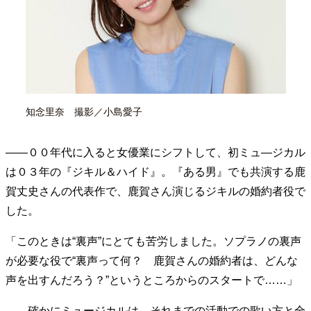
40代からの景色
50代のリアル
美しさの哲学
パートナーとの歩み方
親になるということ
病が教えてくれたこと
移住という選択
熱狂できるもの
一生モノの愛用品
私を彩るエッセンス
60代のネクストステージ
70代のグランドデザイン
知念里奈 撮影／小島愛子
――００年代に入ると女優業にシフトして、初ミュ―ジカル
社会・カルチャー・マネー
は０３年の『ジキル＆ハイド』。『ある男』でも共演する鹿
地域とつながる/お金との付き合い方
賀丈史さんの代表作で、鹿賀さん演じるジキルの婚約者役で
した。
「このときは“裏声”にとても苦労しました。ソプラノの裏声
が必要な役で“裏声って何？ 鹿賀さんの婚約者は、どんな
声を出すんだろう？”というところからのスタートで……」
――確かにミュージカルは、それまでの活動での歌い方と全