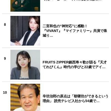
8
二宮和也の“神対応”に感動！
『VIVANT』『マイファミリー』共演で珠
城り…
9
FRUITS ZIPPER鎮西寿々歌が語る『天才
てれびくん』時代の学びと22歳でアイ…
10
辛坊治郎の原点は「朝寝坊ができるという
理由」 読売テレビ入社から54歳で…