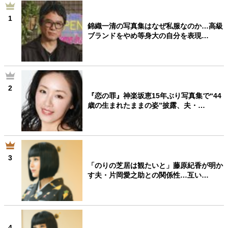
1
錦織一清の写真集はなぜ私服なのか…高級
ブランドをやめ等身大の自分を表現…
2
『恋の罪』神楽坂恵15年ぶり写真集で“44
歳の生まれたままの姿”披露、夫・…
3
「のりの芝居は観たいと」藤原紀香が明か
す夫・片岡愛之助との関係性…互い…
4