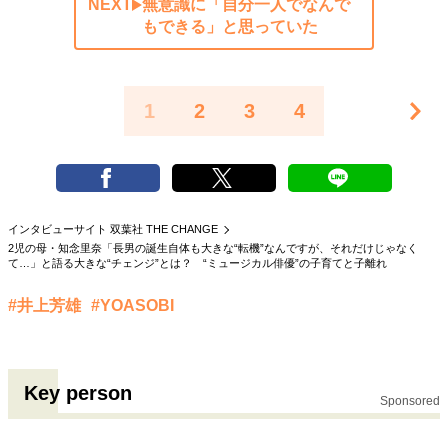
NEXT
無意識に「自分一人でなんで
もできる」と思っていた
1
2
3
4
インタビューサイト 双葉社 THE CHANGE
2児の母・知念里奈「長男の誕生自体も大きな“転機”なんですが、それだけじゃなく
て…」と語る大きな“チェンジ”とは？ “ミュージカル俳優”の子育てと子離れ
#井上芳雄
#YOASOBI
Key person
Sponsored