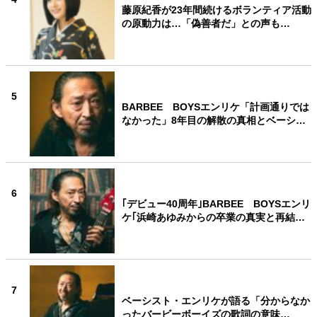
藤原紀香が23年間続けるボランティア活動
の原動力は…「偽善者だ」との声も…
5
BARBEE BOYSエンリケ「計画通りでは
なかった」8年目の解散の真相とベーシ…
6
｢デビュー40周年｣BARBEE BOYSエンリ
ケ｢浜崎あゆみからの卒業の真実と再結…
7
ベーシスト・エンリケが語る「分からなか
ったバービーボーイズの歌詞の意味…