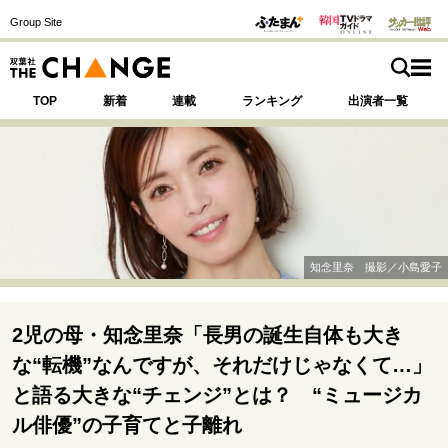
Group Site
TOP
新着
連載
ランキング
出演者一覧
注目の記事テーマで探す
SPECIAL
知念里奈 撮影／小島愛子
サイトの核・哲学
運命を変えた出会い
決断の裏側
挫折からの再起
2児の母・知念里奈「長男の誕生自体も大き
未知への挑戦
プロフェッショナルの矜持
な“転機”なんですが、それだけじゃなくて…」
表現者の葛藤
人生が動いた日
10代の挫折と原点
と語る大きな“チェンジ”とは？ “ミュージカ
ル俳優”の子育てと子離れ