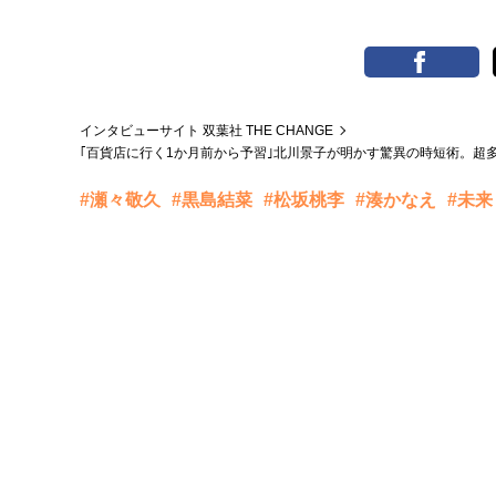
インタビューサイト 双葉社 THE CHANGE
｢百貨店に行く1か月前から予習｣北川景子が明かす驚異の時短術。超
#瀬々敬久
#黒島結菜
#松坂桃李
#湊かなえ
#未来