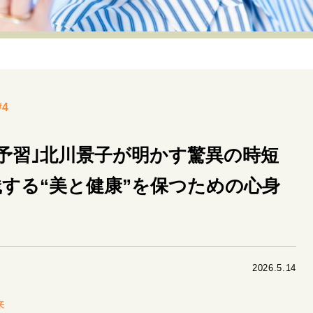
リーダーの流儀
変革の原動力
次世代へのバトン
トッ
重圧との向き合い方
一流のルーティン
20代の現在地
40代からの景色
美しさの哲学
パートナーとの歩み方
4
病が教えてくれたこと
移住という選択
熱狂できるもの
私を彩るエッセンス
60代のネクストステージ
70代のグランド
予習｣北川景子が明かす驚異の時短
する“美と健康”を保つための心身
地域とつながる/お金との付き合い方
2026.5.14
来