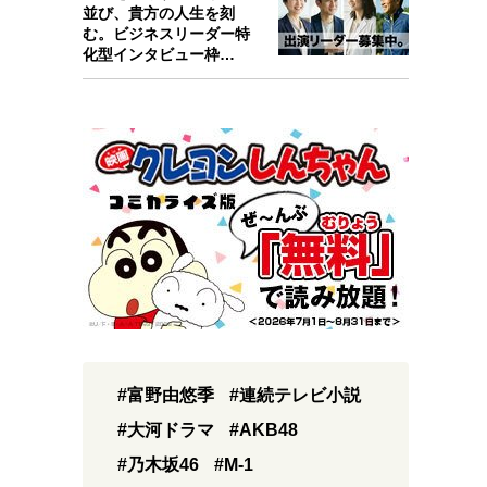
並び、貴方の人生を刻
む。ビジネスリーダー特
化型インタビュー枠
『Key person』始…
#富野由悠季
#連続テレビ小説
#大河ドラマ
#AKB48
#乃木坂46
#M-1