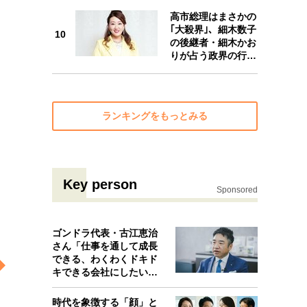
10
高市総理はまさかの
｢大殺界｣、細木数子
10
の後継者・細木かお
りが占う政界の行…
ランキングをもっとみる
Key person
Sponsored
ゴンドラ代表・古江恵治
さん「仕事を通して成長
できる、わくわくドキド
キできる会社にしたいと
考えたんで…
時代を象徴する「顔」と