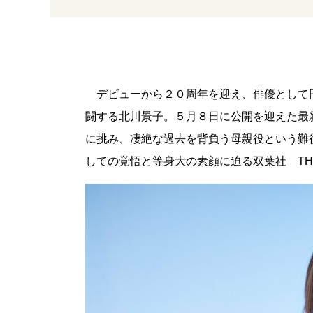
デビューから２０周年を迎え、俳優として
闘する北川景子。５月８日に公開を迎えた最
に挑み、凄絶な過去を背負う母親役という難
しての覚悟と等身大の素顔に迫る双葉社 TH