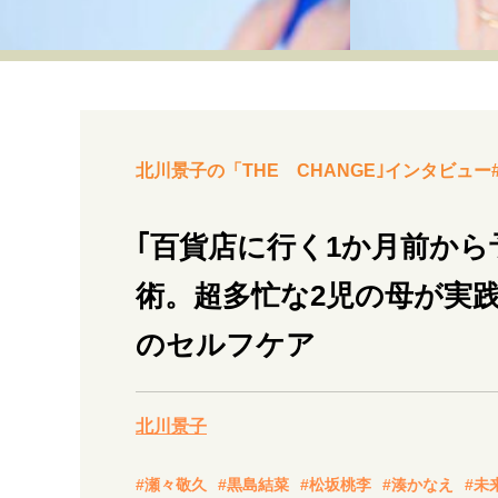
経営・ビジネス
マインドセット
ライフスタイル・生き方
北川景子の「THE CHANGE｣インタビュー#
｢百貨店に行く1か月前から
術。超多忙な2児の母が実践
社会・カルチャー・マネー
のセルフケア
北川景子
#瀬々敬久
#黒島結菜
#松坂桃李
#湊かなえ
#未