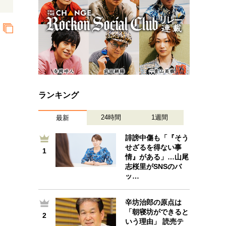
ランキング
24時間
1週間
最新
誹謗中傷も「『そう
せざるを得ない事
1
1
情』がある」…山尾
志桜里がSNSのバ
ッ…
辛坊治郎の原点は
2
「朝寝坊ができると
2
いう理由」 読売テ