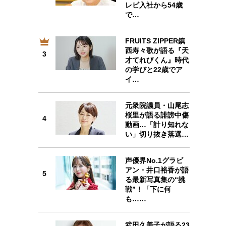
レビ入社から54歳
で…
FRUITS ZIPPER鎮
3
西寿々歌が語る『天
3
才てれびくん』時代
の学びと22歳でア
イ…
元衆院議員・山尾志
4
桜里が語る誹謗中傷
4
動画…「計り知れな
い」切り抜き落選…
声優界No.1グラビ
アン・井口裕香が語
5
5
る最新写真集の“挑
戦”！「下に何
も……
武田久美子が語る23