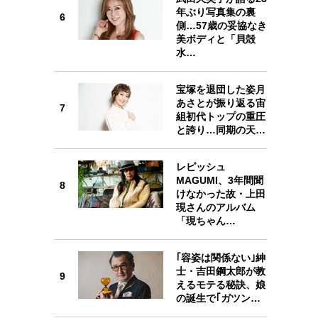
年ぶり写真集の裏
6
6
側…57歳の妥協なき
美ボディと「貝殻
水…
宝塚を退団した姿月
7
あさとが振り返る宙
7
組初代トップの重圧
と誇り…同期の天…
レピッシュ
8
MAGUMI、3年間聞
8
けなかった故・上田
現さんのアルバム
「現ちゃん…
9
｢容姿は関係ない｣紳
士・吉田鋼太郎が教
9
えるモテる秘訣、娘
の誕生で｢ガツン…