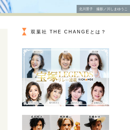
プが描く未来
北川景子 撮影／川しまゆうこ
忘れられない言葉
10代・20代の土台
双葉社 THE CHANGEとは？
親になるということ
一生モノの愛用品
デザイン