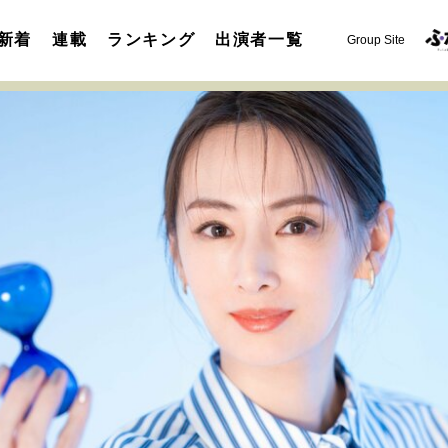
新着
連載
ランキング
出演者一覧
Group Site
運命を変えた出会い
決断の裏側
挫折からの再起
未知
表現者の葛藤
人生が動いた日
10代の挫折と原点
セカンドキャリアの描き方
独立という決断
大人の学び直し
夢を掴む選択