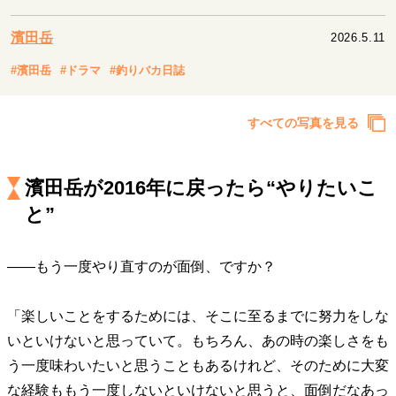
キャリア・働き方
セカンドキャリアの描き方
独立という決断
濱田岳
2026.5.11
大人の学び直し
ファーストキャリアを拓く
#濱田岳
#ドラマ
#釣りバカ日誌
夢を掴む選択
すべての写真を見る
経営・ビジネス
リーダーの流儀
変革の原動力
次世代へのバトン
濱田岳が2016年に戻ったら“やりたいこ
トップが描く未来
と”
――もう一度やり直すのが面倒、ですか？
マインドセット
重圧との向き合い方
一流のルーティン
20代の現在地
「楽しいことをするためには、そこに至るまでに努力をしな
忘れられない言葉
10代・20代の土台
いといけないと思っていて。もちろん、あの時の楽しさをも
う一度味わいたいと思うこともあるけれど、そのために大変
ライフスタイル・生き方
な経験ももう一度しないといけないと思うと、面倒だなあっ