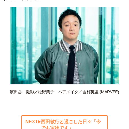
濱田岳 撮影／松野葉子 ヘアメイク／吉村英里 (MARVEE)
NEXT
西田敏行と過ごした日々「今
でも宝物です」