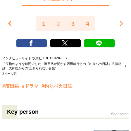
1
2
3
4
インタビューサイト 双葉社 THE CHANGE
「宝物のような時間でした」濱田岳が明かす西田敏行との『釣りバカ日誌』共演秘
話…大師匠からの“忘れられない言葉”
2ページ目
#濱田岳
#ドラマ
#釣りバカ日誌
Key person
Sponsored