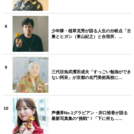
8
少年隊・植草克秀が語る人生の分岐点「古
巣とヒガシ（東山紀之）と合宿所、…
9
三代目魚武濱田成夫「すっごい勉強ができ
ない阿呆」が京都の名門美術高校に…
10
声優界No.1グラビアン・井口裕香が語る
最新写真集の“挑戦”！「下に何も……