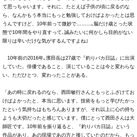
て思っちゃいます。それに、たとえば子供の頃に戻るのな
40代からの景色
50代のリアル
美しさの哲学
パートナーとの歩み方
親になるということ
ら、なんかもう本当にもっと勉強しておけばよかったとは思
病が教えてくれたこと
移住という選択
うんですけど、10年前って微妙で………｡脳だけ歳とった状
熱狂できるもの
一生モノの愛用品
態で10年間をやり直すって､誠みたいに何かしら目的がない
私を彩るエッセンス
60代のネクストステージ
限りは辛いだけな気がするんですよね｣
70代のグランドデザイン
10年前の2016年｡濱田岳は27歳で『釣りバカ日誌』に出演
していた。俳優であること、演じていることは今と変わらな
社会・カルチャー・マネー
い。ただひとつ、変わったことがある。
地域とつながる/お金との付き合い方
「あの時に戻れるのなら、西田敏行さんともっとふざけてお
けばよかったと、本当に思います。技術をもっと学びたかっ
たという気持ちはもちろんありますが、それ以上に心の持ち
ようも大切だったと感じています。僕にとって西田さんは大
師匠です。10年前を振り返ると、『釣りバカ日誌』という
作品があり、あの現場であの方と接していたのだから、もっ