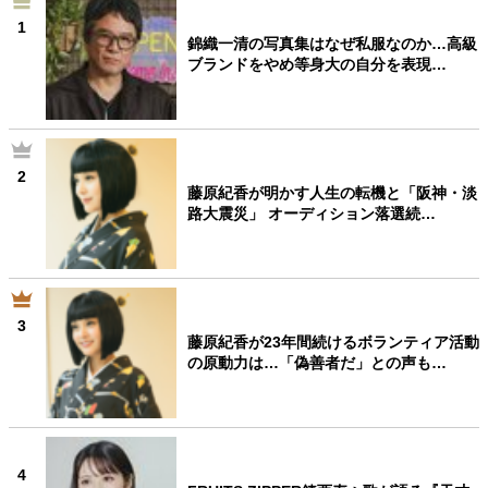
1
錦織一清の写真集はなぜ私服なのか…高級
ブランドをやめ等身大の自分を表現…
2
藤原紀香が明かす人生の転機と「阪神・淡
路大震災」 オーディション落選続…
3
藤原紀香が23年間続けるボランティア活動
の原動力は…「偽善者だ」との声も…
4