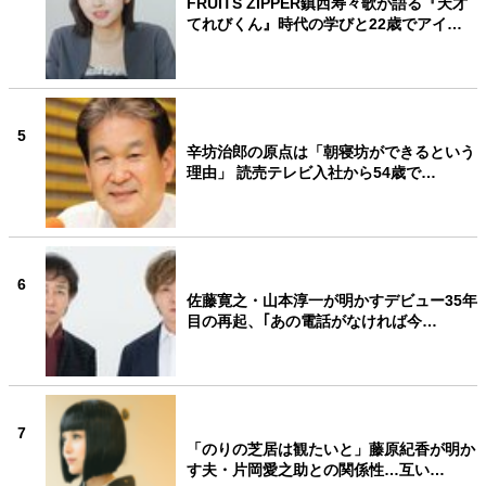
FRUITS ZIPPER鎮西寿々歌が語る『天才
てれびくん』時代の学びと22歳でアイ…
5
辛坊治郎の原点は「朝寝坊ができるという
理由」 読売テレビ入社から54歳で…
6
佐藤寛之・山本淳一が明かすデビュー35年
目の再起、｢あの電話がなければ今…
7
「のりの芝居は観たいと」藤原紀香が明か
す夫・片岡愛之助との関係性…互い…