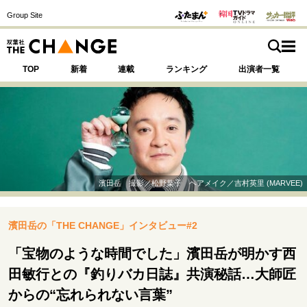
Group Site
TOP
新着
連載
ランキング
出演者一覧
注目の記事テーマで探す
SPECIAL
濱田岳 撮影／松野葉子 ヘアメイク／吉村英里 (MARVEE)
サイトの核・哲学
濱田岳の「THE CHANGE」インタビュー#2
運命を変えた出会い
決断の裏側
挫折からの再起
未知への挑戦
プロフェッショナルの矜持
「宝物のような時間でした」濱田岳が明かす西
表現者の葛藤
人生が動いた日
10代の挫折と原点
田敏行との『釣りバカ日誌』共演秘話…大師匠
からの“忘れられない言葉”