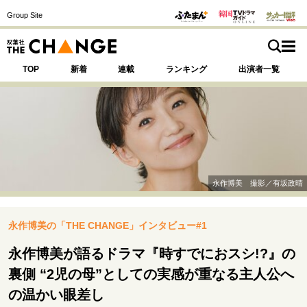
Group Site
TOP
新着
連載
ランキング
出演者一覧
注目の記事テーマで探す
SPECIAL
永作博美 撮影／有坂政晴
サイトの核・哲学
永作博美の「THE CHANGE」インタビュー#1
運命を変えた出会い
決断の裏側
挫折からの再起
未知への挑戦
プロフェッショナルの矜持
永作博美が語るドラマ『時すでにおスシ!?』の
表現者の葛藤
人生が動いた日
10代の挫折と原点
裏側 “2児の母”としての実感が重なる主人公へ
の温かい眼差し