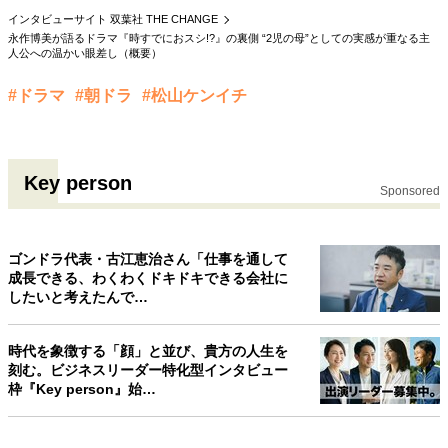
インタビューサイト 双葉社 THE CHANGE
40代からの景色
50代のリアル
美しさの哲学
永作博美が語るドラマ『時すでにおスシ!?』の裏側 “2児の母”としての実感が重なる主
パートナーとの歩み方
親になるということ
人公への温かい眼差し（概要）
病が教えてくれたこと
移住という選択
熱狂できるもの
一生モノの愛用品
#ドラマ
#朝ドラ
#松山ケンイチ
私を彩るエッセンス
60代のネクストステージ
70代のグランドデザイン
Key person
Sponsored
社会・カルチャー・マネー
地域とつながる/お金との付き合い方
ゴンドラ代表・古江恵治さん「仕事を通して
成長できる、わくわくドキドキできる会社に
したいと考えたんで…
時代を象徴する「顔」と並び、貴方の人生を
刻む。ビジネスリーダー特化型インタビュー
枠『Key person』始…