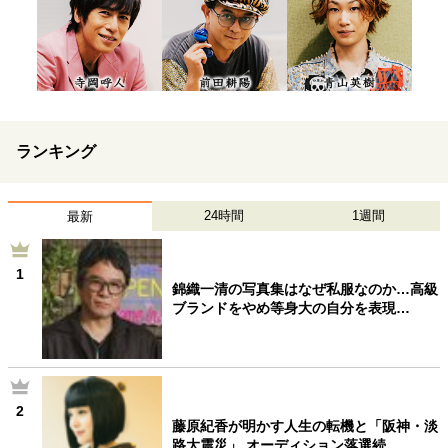
ランキング
24時間
1週間
最新
1
錦織一清の写真集はなぜ私服なのか…高級
ブランドをやめ等身大の自分を表現…
2
藤原紀香が明かす人生の転機と「阪神・淡
路大震災」 オーディション落選続…