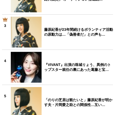
3
藤原紀香が23年間続けるボランティア活動
の原動力は…「偽善者だ」との声も…
4
『VIVANT』出演の珠城りょう、異例のト
ップスター就任の裏にあった葛藤と宝…
5
「のりの芝居は観たいと」藤原紀香が明か
す夫・片岡愛之助との関係性…互い…