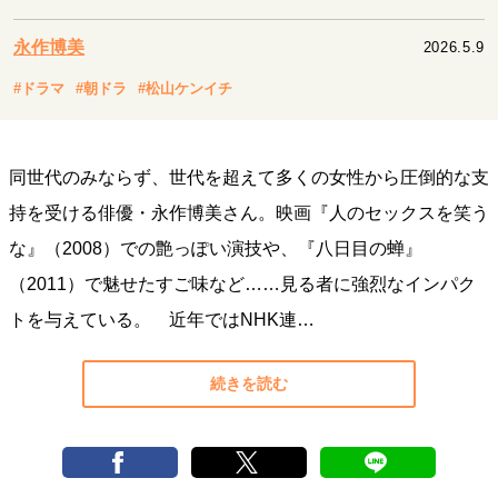
キャリア・働き方
セカンドキャリアの描き方
独立という決断
永作博美
2026.5.9
大人の学び直し
ファーストキャリアを拓く
#ドラマ
#朝ドラ
#松山ケンイチ
夢を掴む選択
同世代のみならず、世代を超えて多くの女性から圧倒的な支
経営・ビジネス
持を受ける俳優・永作博美さん。映画『人のセックスを笑う
リーダーの流儀
変革の原動力
次世代へのバトン
な』（2008）での艶っぽい演技や、『八日目の蝉』
トップが描く未来
（2011）で魅せたすご味など……見る者に強烈なインパク
トを与えている。 近年ではNHK連…
マインドセット
重圧との向き合い方
一流のルーティン
20代の現在地
続きを読む
忘れられない言葉
10代・20代の土台
ライフスタイル・生き方