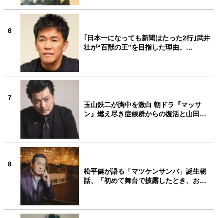
6
｢日本一になっても新聞はたった2行｣武井
壮が“百獣の王”を目指した理由。…
7
玉山鉄二が胸中を激白 朝ドラ『マッサ
ン』燃え尽き症候群からの復活と山田…
8
松平健が語る「マツケンサンバ」誕生秘
話、「初めて舞台で披露したとき、お…