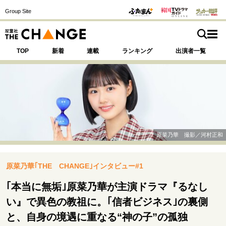
Group Site
TOP
新着
連載
ランキング
出演者一覧
注目の記事テーマで探す
SPECIAL
原菜乃華 撮影／河村正和
サイトの核・哲学
原菜乃華｢THE CHANGE｣インタビュー#1
運命を変えた出会い
決断の裏側
挫折からの再起
未知への挑戦
プロフェッショナルの矜持
｢本当に無垢｣原菜乃華が主演ドラマ『るなし
表現者の葛藤
人生が動いた日
10代の挫折と原点
い』で異色の教祖に。｢信者ビジネス｣の裏側
と、自身の境遇に重なる“神の子”の孤独