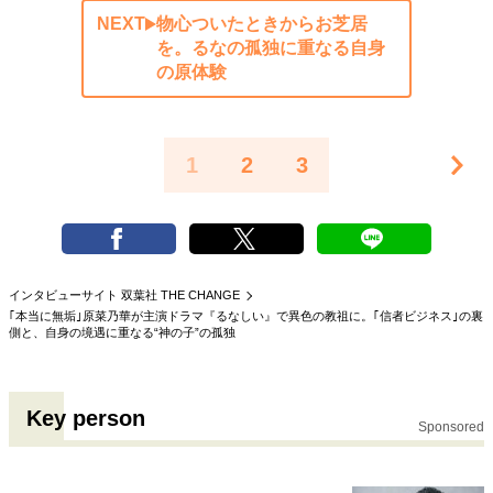
NEXT
物心ついたときからお芝居
を。るなの孤独に重なる自身
の原体験
1
2
3
インタビューサイト 双葉社 THE CHANGE
｢本当に無垢｣原菜乃華が主演ドラマ『るなしい』で異色の教祖に。｢信者ビジネス｣の裏
側と、自身の境遇に重なる“神の子”の孤独
Key person
Sponsored