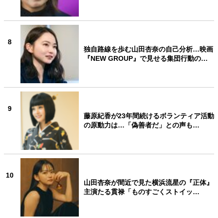
8
独自路線を歩む山田杏奈の自己分析…映画
『NEW GROUP』で見せる集団行動の…
9
藤原紀香が23年間続けるボランティア活動
の原動力は…「偽善者だ」との声も…
10
山田杏奈が間近で見た横浜流星の『正体』
主演たる貫禄「ものすごくストイッ…