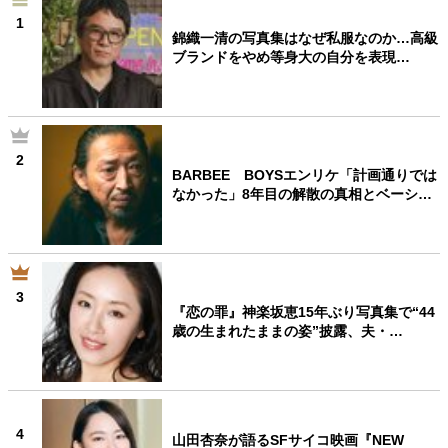
1
錦織一清の写真集はなぜ私服なのか…高級
ブランドをやめ等身大の自分を表現…
2
BARBEE BOYSエンリケ「計画通りでは
なかった」8年目の解散の真相とベーシ…
3
『恋の罪』神楽坂恵15年ぶり写真集で“44
歳の生まれたままの姿”披露、夫・…
4
山田杏奈が語るSFサイコ映画『NEW