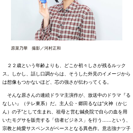
40代からの景色
50代のリアル
美しさの哲学
パートナーとの歩み方
親になるということ
病が教えてくれたこと
移住という選択
熱狂できるもの
一生モノの愛用品
私を彩るエッセンス
60代のネクストステージ
70代のグランドデザイン
原菜乃華 撮影／河村正和
２２歳という年齢よりも、どこか初々しさが残るルック
社会・カルチャー・マネー
ス。しかし、話し口調からは、そうした外見のイメージから
地域とつながる/お金との付き合い方
は想像もつかないほど、芯の強さが伝わってくる。
そんな原さんの連続ドラマ主演作が、放送中のドラマ『る
なしい』（テレ東系）だ。主人公・郷田るなは“火神（かじ
ん）の子”として生まれ、祖母と営む鍼灸院で自らの血を用
いたモグサを販売する「信者ビジネス」を行う……という、
宗教と純愛サスペンスがベースとなる異色作。意志強ナツ子