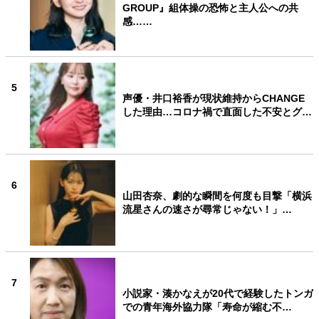
GROUP』組体操の恐怖と主人公への共
感……
5
声優・井口裕香が現状維持からCHANGE
した理由…コロナ禍で直面した不安とグ…
6
山田杏奈、劇的な瞬間を何度も目撃「横浜
流星さんの速さが尋常じゃない！」…
7
小説家・湊かなえが20代で経験したトンガ
での青年海外協力隊「寿命が縮む不…