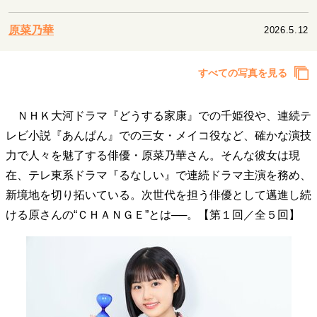
キャリア・働き方
セカンドキャリアの描き方
独立という決断
原菜乃華
2026.5.12
大人の学び直し
ファーストキャリアを拓く
夢を掴む選択
すべての写真を見る
ＮＨＫ大河ドラマ『どうする家康』での千姫役や、連続テ
経営・ビジネス
レビ小説『あんぱん』での三女・メイコ役など、確かな演技
リーダーの流儀
変革の原動力
次世代へのバトン
力で人々を魅了する俳優・原菜乃華さん。そんな彼女は現
トップが描く未来
在、テレ東系ドラマ『るなしい』で連続ドラマ主演を務め、
新境地を切り拓いている。次世代を担う俳優として邁進し続
マインドセット
ける原さんの“ＣＨＡＮＧＥ”とは──。【第１回／全５回】
重圧との向き合い方
一流のルーティン
20代の現在地
忘れられない言葉
10代・20代の土台
ライフスタイル・生き方