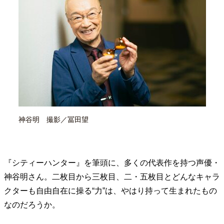
40代からの景色
50代のリアル
美しさの哲学
パートナーとの歩み方
親になるということ
病が教えてくれたこと
移住という選択
熱狂できるもの
一生モノの愛用品
私を彩るエッセンス
60代のネクストステージ
70代のグランドデザイン
社会・カルチャー・マネー
神谷明 撮影／冨田望
地域とつながる/お金との付き合い方
『シティーハンター』を筆頭に、多くの代表作を持つ声優・
神谷明さん。二枚目から三枚目、二・五枚目とどんなキャラ
クターも自由自在に操る“力”は、やはり持って生まれたもの
なのだろうか。