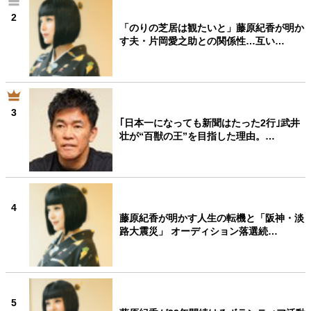
2
「のりの芝居は観たいと」藤原紀香が明か
す夫・片岡愛之助との関係性…互い…
3
｢日本一になっても新聞はたった2行｣武井
壮が“百獣の王”を目指した理由。…
4
藤原紀香が明かす人生の転機と「阪神・淡
路大震災」 オーディション落選続…
5