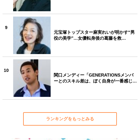
9
元宝塚トップスター麻実れいが明かす“男
役の美学”…女優転身後の葛藤を救…
10
関口メンディー「GENERATIONSメンバ
ーとのスキル差は、ぼく自身が一番感じ…
ランキングをもっとみる