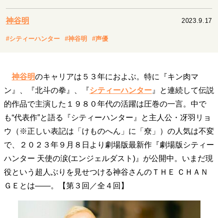
キャリア・働き方
セカンドキャリアの描き方
独立という決断
神谷明
2023.9.17
大人の学び直し
ファーストキャリアを拓く
#シティーハンター
#神谷明
#声優
夢を掴む選択
神谷明
のキャリアは５３年におよぶ。特に『キン肉マ
経営・ビジネス
ン』、『北斗の拳』、『
シティーハンター
』と連続して伝説
リーダーの流儀
変革の原動力
次世代へのバトン
的作品で主演した１９８０年代の活躍は圧巻の一言。中で
トップが描く未来
も“代表作”と語る『シティーハンター』と主人公・冴羽リョ
ウ（※正しい表記は「けものへん」に「尞」）の人気は不変
で、２０２３年９月８日より劇場版最新作『劇場版シティー
マインドセット
ハンター 天使の涙(エンジェルダスト)』が公開中。いまだ現
重圧との向き合い方
一流のルーティン
20代の現在地
役という超人ぶりを見せつける神谷さんのＴＨＥ ＣＨＡＮ
忘れられない言葉
10代・20代の土台
ＧＥとは――。【第３回／全４回】
ライフスタイル・生き方