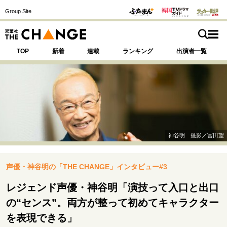
Group Site
TOP
新着
連載
ランキング
出演者一覧
注目の記事テーマで探す
SPECIAL
神谷明 撮影／冨田望
サイトの核・哲学
声優・神谷明の「THE CHANGE」インタビュー#3
運命を変えた出会い
決断の裏側
挫折からの再起
未知への挑戦
プロフェッショナルの矜持
レジェンド声優・神谷明「演技って入口と出口
表現者の葛藤
人生が動いた日
10代の挫折と原点
の“センス”。両方が整って初めてキャラクター
を表現できる」