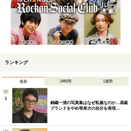
ランキング
24時間
1週間
最新
1
錦織一清の写真集はなぜ私服なのか…高級
ブランドをやめ等身大の自分を表現…