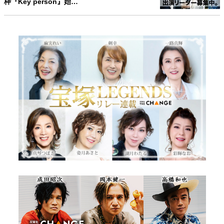
枠『Key person』始…