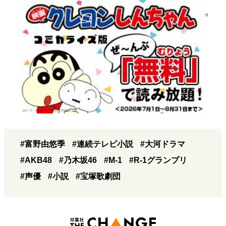
#富野由悠季
#連続テレビ小説
#大河ドラマ
#AKB48
#乃木坂46
#M-1
#R-1グランプリ
#声優
#小説
#宝塚歌劇団