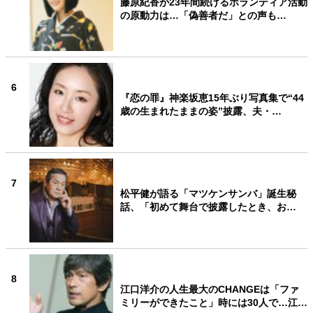
藤原紀香が23年間続けるボランティア活動
の原動力は…「偽善者だ」との声も…
6
『恋の罪』神楽坂恵15年ぶり写真集で“44
歳の生まれたままの姿”披露、夫・…
7
松平健が語る「マツケンサンバ」誕生秘
話、「初めて舞台で披露したとき、お…
8
江口洋介の人生最大のCHANGEは「ファ
ミリーができたこと」時には30人で…江…