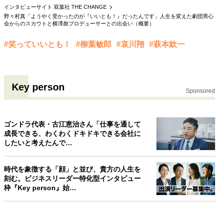
インタビューサイト 双葉社 THE CHANGE
40代からの景色
50代のリアル
美しさの哲学
野々村真「ようやく受かったのが『いいとも！』だったんです」人生を変えた劇団男心
パートナーとの歩み方
親になるということ
会からのスカウトと横澤彪プロデューサーとの出会い（概要）
病が教えてくれたこと
移住という選択
#笑っていいとも！
#柳葉敏郎
#哀川翔
#萩本欽一
熱狂できるもの
一生モノの愛用品
私を彩るエッセンス
60代のネクストステージ
70代のグランドデザイン
Key person
Sponsored
社会・カルチャー・マネー
ゴンドラ代表・古江恵治さん「仕事を通して
地域とつながる/お金との付き合い方
成長できる、わくわくドキドキできる会社に
したいと考えたんで…
時代を象徴する「顔」と並び、貴方の人生を
刻む。ビジネスリーダー特化型インタビュー
枠『Key person』始…