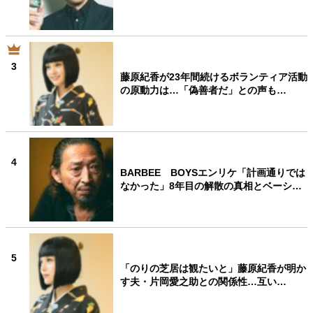
3
藤原紀香が23年間続けるボランティア活動
の原動力は…「偽善者だ」との声も…
4
BARBEE BOYSエンリケ「計画通りでは
なかった」8年目の解散の真相とベーシ…
5
「のりの芝居は観たいと」藤原紀香が明か
す夫・片岡愛之助との関係性…互い…