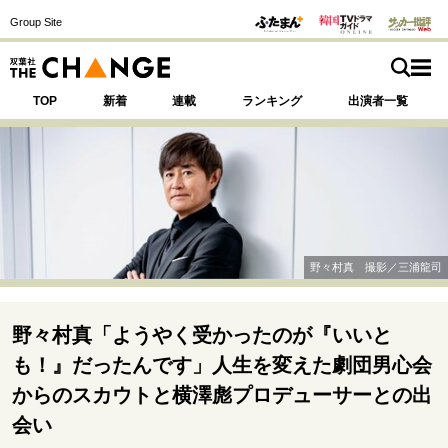
Group Site
TOP
新着
連載
ランキング
出演者一覧
注目の記事テーマで探す
SPECIAL
野々村真 撮影／三浦龍司
サイトの核・哲学
運命を変えた出会い
決断の裏側
挫折からの再起
野々村真「ようやく受かったのが『いいと
未知への挑戦
プロフェッショナルの矜持
も！』だったんです」人生を変えた劇団男心会
表現者の葛藤
人生が動いた日
10代の挫折と原点
からのスカウトと横澤彪プロデューサーとの出
会い