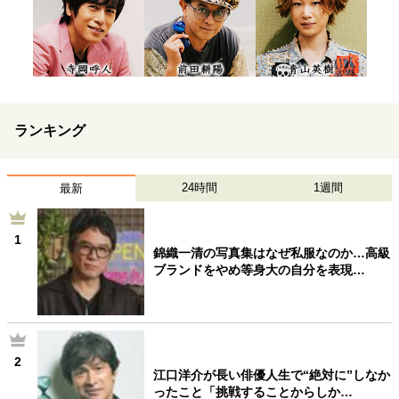
ランキング
24時間
1週間
最新
1
錦織一清の写真集はなぜ私服なのか…高級
ブランドをやめ等身大の自分を表現…
2
江口洋介が長い俳優人生で“絶対に”しなか
ったこと「挑戦することからしか…