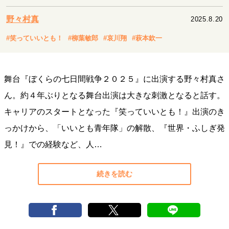
キャリア・働き方
野々村真
2025.8.20
セカンドキャリアの描き方
独立という決断
大人の学び直し
ファーストキャリアを拓く
#笑っていいとも！
#柳葉敏郎
#哀川翔
#萩本欽一
夢を掴む選択
舞台『ぼくらの七日間戦争２０２５』に出演する野々村真さ
経営・ビジネス
ん。約４年ぶりとなる舞台出演は大きな刺激となると話す。
リーダーの流儀
変革の原動力
次世代へのバトン
キャリアのスタートとなった『笑っていいとも！』出演のき
トップが描く未来
っかけから、「いいとも青年隊」の解散、『世界・ふしぎ発
見！』での経験など、人…
マインドセット
重圧との向き合い方
一流のルーティン
20代の現在地
続きを読む
忘れられない言葉
10代・20代の土台
ライフスタイル・生き方