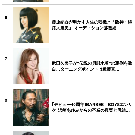
6
藤原紀香が明かす人生の転機と「阪神・淡
路大震災」 オーディション落選続…
7
武田久美子が“伝説の貝殻水着”の裏側を激
白…ターニングポイントは近藤真…
8
｢デビュー40周年｣BARBEE BOYSエンリ
ケ｢浜崎あゆみからの卒業の真実と再結…