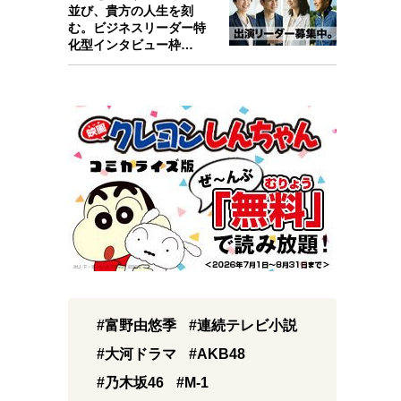
並び、貴方の人生を刻
む。ビジネスリーダー特
化型インタビュー枠
『Key person』始…
#富野由悠季
#連続テレビ小説
#大河ドラマ
#AKB48
#乃木坂46
#M-1