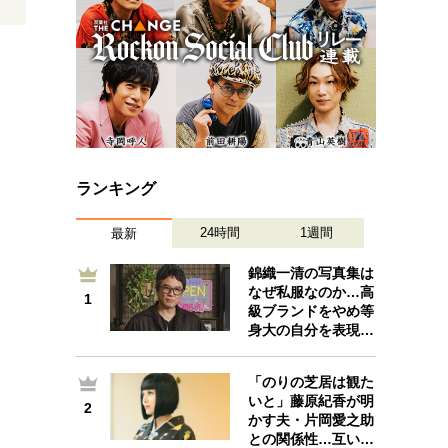
ランキング
24時間
1週間
最新
錦織一清の写真集は
なぜ私服なのか…高
1
1
級ブランドをやめ等
身大の自分を表現…
「のりの芝居は観た
いと」藤原紀香が明
2
2
かす夫・片岡愛之助
との関係性…互い…