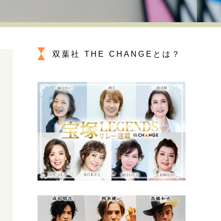
プが描く未来
忘れられない言葉
10代・20代の土台
双葉社 THE CHANGEとは？
ーとの歩み方
親になるということ
一生モノの愛用品
デザイン