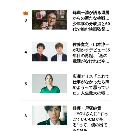
錦織一清が語る還暦
からの新たな挑戦…
3
3
少年隊の分岐点と60
代で挑む映画監督…
佐藤寛之・山本淳一
が明かすデビュー35
4
4
年目の再起、｢あの
電話がなければ今…
広瀬アリス「これで
仕事がなかったら辞
5
5
めようって思ってい
た」人生最大の転…
俳優・戸塚純貴
「YOUさんに“すっ
6
6
ごくいいCMがあ
る”って、僕の出て
るCMを…