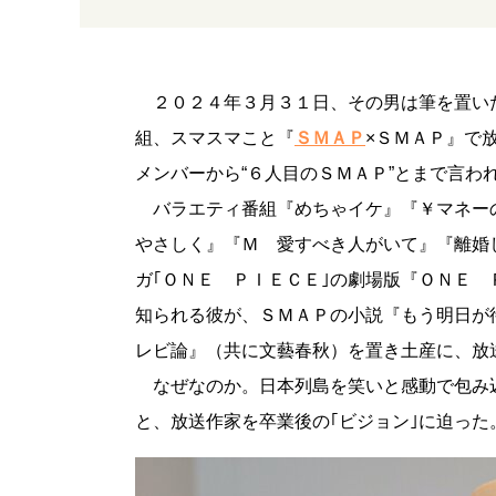
２０２４年３月３１日、その男は筆を置い
組、スマスマこと『
ＳＭＡＰ
×ＳＭＡＰ』で
メンバーから“６人目のＳＭＡＰ”とまで言わ
バラエティ番組『めちゃイケ』『￥マネーの
やさしく』『Ｍ 愛すべき人がいて』『離婚
ガ｢ＯＮＥ ＰＩＥＣＥ｣の劇場版『ＯＮＥ
知られる彼が、ＳＭＡＰの小説『もう明日が
レビ論』（共に文藝春秋）を置き土産に、放
なぜなのか。日本列島を笑いと感動で包み込
と、放送作家を卒業後の｢ビジョン｣に迫った。