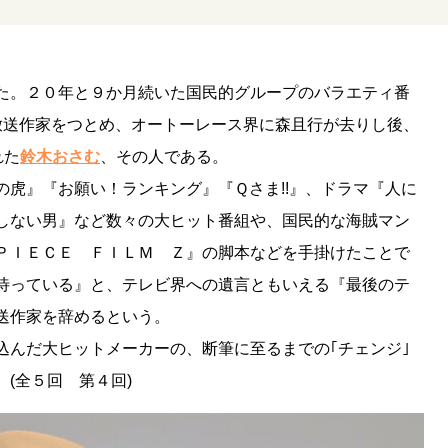
た。２０年と９か月続いた国民的グループのバラエティ番
放送作家をつとめ、オートーレース界に森且行が去りし後、
れた
鈴木おさむ
、その人である。
虎』『お願い！ランキング』『Ｑさま!!』、ドラマ『人に
しない男』など数々の大ヒット番組や、国民的な海賊マン
 ＰＩＥＣＥ ＦＩＬＭ Ｚ』の脚本などを手掛けたことで
待っている』と、テレビ界への遺言ともいえる『最後のテ
送作家を辞めるという。
んだ大ヒットメーカーの、断筆に至るまでの｢チェンジ｣
(全５回 第４回)