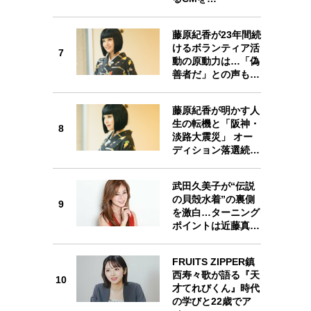
藤原紀香が23年間続
けるボランティア活
7
7
動の原動力は…「偽
善者だ」との声も…
藤原紀香が明かす人
生の転機と「阪神・
8
8
淡路大震災」 オー
ディション落選続…
武田久美子が“伝説
の貝殻水着”の裏側
9
を激白…ターニング
9
ポイントは近藤真…
FRUITS ZIPPER鎮
西寿々歌が語る『天
10
才てれびくん』時代
の学びと22歳でア
10