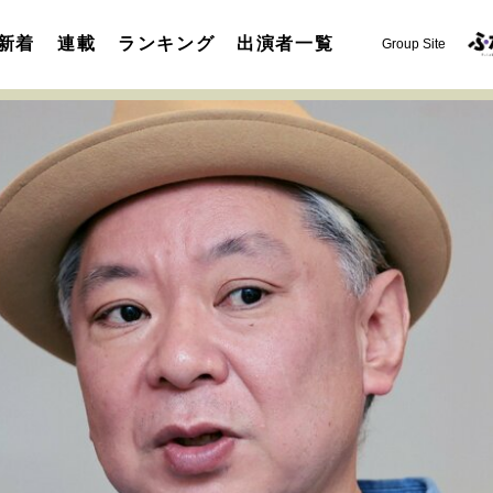
新着
連載
ランキング
出演者一覧
Group Site
運命を変えた出会い
決断の裏側
挫折からの再起
未知
表現者の葛藤
人生が動いた日
10代の挫折と原点
セカンドキャリアの描き方
独立という決断
大人の学び直し
夢を掴む選択