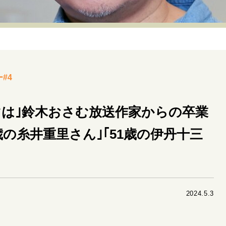
リーダーの流儀
変革の原動力
次世代へのバトン
トッ
重圧との向き合い方
一流のルーティン
20代の現在地
40代からの景色
50代のリアル
美しさの哲学
パートナ
#4
病が教えてくれたこと
移住という選択
熱狂できるもの
私を彩るエッセンス
60代のネクストステージ
70代のグランド
マは｣鈴木おさむ放送作家からの卒業
0歳の糸井重里さん｣｢51歳の伊丹十三
地域とつながる/お金との付き合い方
2024.5.3