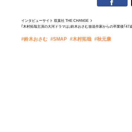
インタビューサイト 双葉社 THE CHANGE
｢木村拓哉主演の大河ドラマは｣鈴木おさむ放送作家からの卒業後｢47歳
#鈴木おさむ
#SMAP
#木村拓哉
#秋元康