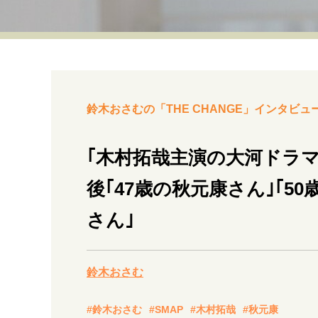
経営・ビジネス
マインドセット
ライフスタイル・生き方
鈴木おさむの「THE CHANGE」インタビュー
｢木村拓哉主演の大河ドラ
後｢47歳の秋元康さん｣｢5
社会・カルチャー・マネー
さん｣
鈴木おさむ
#鈴木おさむ
#SMAP
#木村拓哉
#秋元康