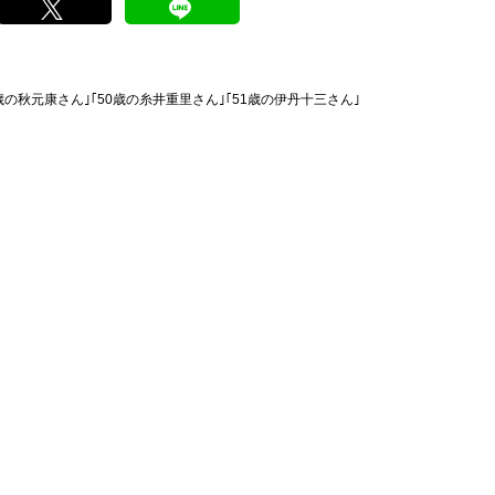
の秋元康さん｣｢50歳の糸井重里さん｣｢51歳の伊丹十三さん｣