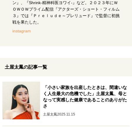
キャリア・働き方
ン』、『Shrink-精神科医ヨワイ-』など。２０２３年にＷ
ＯＷＯＷプライム配信『アクターズ・ショート・フィルム
セカンドキャリアの描き方
独立という決断
３』では『Ｐｒｅｌｕｄｅ～プレリュード』で監督に初挑
大人の学び直し
ファーストキャリアを拓く
戦を果たした。
夢を掴む選択
instagram
経営・ビジネス
リーダーの流儀
変革の原動力
次世代へのバトン
トップが描く未来
土屋太鳳の記事一覧
「小さい家族を出産したときは、間違いな
マインドセット
く人生最大の危機でした」土屋太鳳、母と
重圧との向き合い方
一流のルーティン
20代の現在地
なって実感した健康であることのありがた
さ
忘れられない言葉
10代・20代の土台
土屋太鳳
2025.11.15
ライフスタイル・生き方