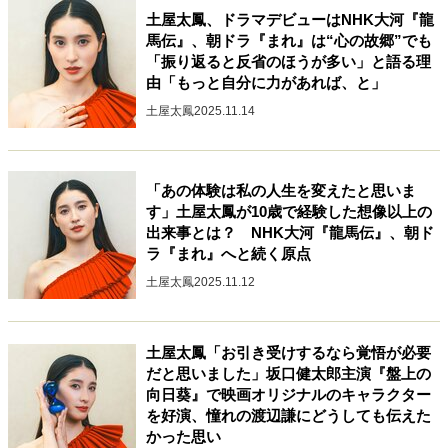
土屋太鳳、ドラマデビューはNHK大河『龍
40代からの景色
美しさの哲学
パートナーとの歩み方
馬伝』、朝ドラ『まれ』は“心の故郷”でも
親になるということ
病が教えてくれたこと
「振り返ると反省のほうが多い」と語る理
移住という選択
熱狂できるもの
一生モノの愛用品
由「もっと自分に力があれば、と」
私を彩るエッセンス
60代のネクストステージ
土屋太鳳
2025.11.14
70代のグランドデザイン
「あの体験は私の人生を変えたと思いま
社会・カルチャー・マネー
す」土屋太鳳が10歳で経験した想像以上の
地域とつながる/お金との付き合い方
出来事とは？ NHK大河『龍馬伝』、朝ド
ラ『まれ』へと続く原点
土屋太鳳
2025.11.12
土屋太鳳「お引き受けするなら覚悟が必要
だと思いました」坂口健太郎主演『盤上の
向日葵』で映画オリジナルのキャラクター
を好演、憧れの渡辺謙にどうしても伝えた
かった思い