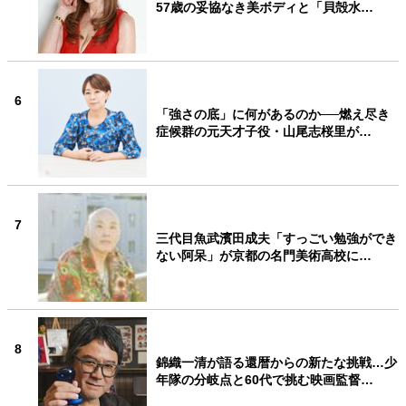
57歳の妥協なき美ボディと「貝殻水…
6
「強さの底」に何があるのか──燃え尽き
症候群の元天才子役・山尾志桜里が…
7
三代目魚武濱田成夫「すっごい勉強ができ
ない阿呆」が京都の名門美術高校に…
8
錦織一清が語る還暦からの新たな挑戦…少
年隊の分岐点と60代で挑む映画監督…