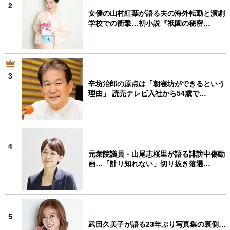
2
女優の山村紅葉が語る夫の海外転勤と演劇
学校での衝撃…初小説『祇園の秘密…
3
辛坊治郎の原点は「朝寝坊ができるという
理由」 読売テレビ入社から54歳で…
4
元衆院議員・山尾志桜里が語る誹謗中傷動
画…「計り知れない」切り抜き落選…
5
武田久美子が語る23年ぶり写真集の裏側…