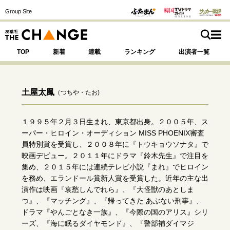
Group Site
TOP
新着
連載
ランキング
出演者一覧
土屋太鳳
（つちや・たお)
注目の記事テーマで探す
SPECIAL
１９９５年２月３日生まれ、東京都出身。２００５年、ス
ーパー・ヒロイン・オーディション MISS PHOENIX審査
員特別賞を受賞し、２００８年に『トウキョウソナタ』で
サイトの核・哲学
映画デビュー。２０１１年にドラマ『鈴木先生』で注目を
集め、２０１５年には連続テレビ小説『まれ』でヒロイン
運命を変えた出会い
決断の裏側
挫折からの再起
を務め、エランドール賞新人賞を受賞した。近年の主な出
未知への挑戦
プロフェッショナルの矜持
演作は映画『哀愁しんでれら』、『大怪獣のあとしま
表現者の葛藤
人生が動いた日
10代の挫折と原点
つ』、『マッチング』、『帰ってきた あぶない刑事』、
ドラマ『やんごとなき一族』、『今際の国のアリス』シリ
ーズ、『海に眠るダイヤモンド』、『警部補ダイマジ