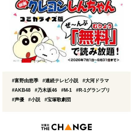
#富野由悠季
#連続テレビ小説
#大河ドラマ
#AKB48
#乃木坂46
#M-1
#R-1グランプリ
#声優
#小説
#宝塚歌劇団