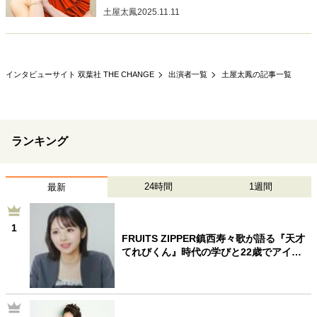
土屋太鳳
2025.11.11
インタビューサイト 双葉社 THE CHANGE
出演者一覧
土屋太鳳の記事一覧
ランキング
24時間
1週間
最新
1
FRUITS ZIPPER鎮西寿々歌が語る『天才
てれびくん』時代の学びと22歳でアイ…