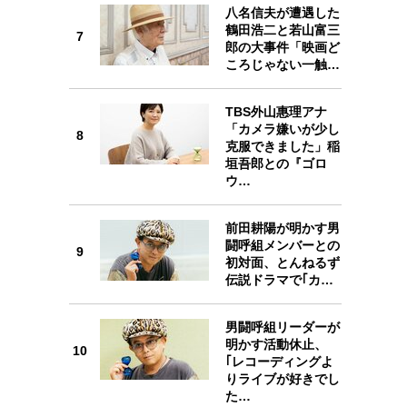
7
八名信夫が遭遇した
鶴田浩二と若山富三
7
郎の大事件「映画ど
ころじゃない一触…
TBS外山惠理アナ
8
「カメラ嫌いが少し
8
克服できました」稲
垣吾郎との『ゴロ
ウ…
前田耕陽が明かす男
9
闘呼組メンバーとの
9
初対面、とんねるず
伝説ドラマで｢カ…
男闘呼組リーダーが
明かす活動休止、
10
10
｢レコーディングよ
りライブが好きでし
た…