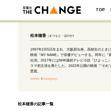
TOP
松本穂香
（まつもと・ほのか)
1997年2月5日生まれ、大阪府出身。高校生のとき
注目の記事テーマで探す
SPECIAL
映画『MY NAME』で俳優デビューする。同年に
出演。2017年にはNHK連続テレビ小説『ひよっ
サイトの核・哲学
ラマ初主演を果たした。2022年公開の映画『“それ
受賞。
twitter
instagram
キャリア・働き方
松本穂香の記事一覧