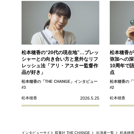
経営・ビジネス
マインドセット
ライフスタイル・生き方
松本穂香の“20代の現在地”…プレッ
松本穂香が
シャーとの向き合い方と意外なリフ
弥加への深
レッシュ法「アリ・アスター監督作
10周年で
品が好き」
点
社会・カルチャー・マネー
松本穂香の「THE CHANGE」インタビュー
松本穂香の「T
#3
#2
2026.5.25
松本穂香
松本穂香
インタビューサイト 双葉社 THE CHANGE
出演者一覧
松本穂