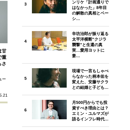
ンリケ「計画通りで
プが描く未来
3
3
はなかった」8年目
の解散の真相とベー
シ…
忘れられない言葉
10代・20代の土台
辛坊治郎が振り返る
4
太平洋横断“クジラ
4
ーとの歩み方
親になるということ
襲撃”と生還の真
実…愛用ヨットに
一生モノの愛用品
は甘
妻…
で重
デザイン
らさ
5
現場で一言もしゃべ
らなかった柄本佑を
5
ュー
変えた、安藤サクラ
との結婚と子ども…
5.21
6
月500円からでも投
資すべき理由とは？
6
エミン・ユルマズが
語るインフレ時代…