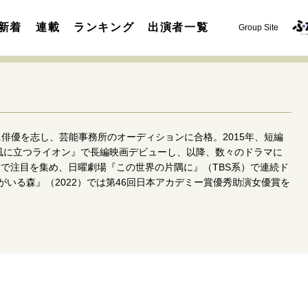
新着
連載
ランキング
出演者一覧
Group Site
に俳優を志し、芸能事務所のオーディションに合格。2015年、短編
『風に立つライオン』で長編映画デビューし、以降、数々のドラマに
こ』で注目を集め、日曜劇場『この世界の片隅に』（TBS系）で連続ド
”がいる森』（2022）では第46回日本アカデミー賞優秀助演女優賞を
運命を変えた出会い
決断の裏側
挫折からの再起
未知
表現者の葛藤
人生が動いた日
10代の挫折と原点
セカンドキャリアの描き方
独立という決断
大人の学び直し
夢を掴む選択