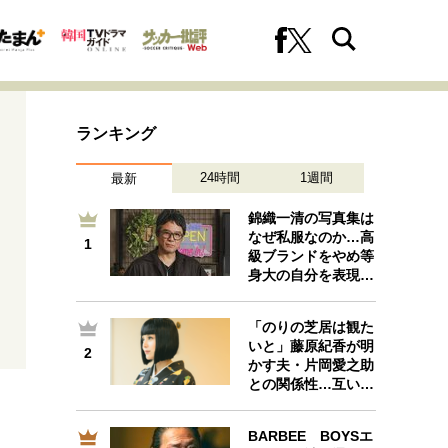
ランキング
24時間
1週間
最新
錦織一清の写真集は
なぜ私服なのか…高
1
1
級ブランドをやめ等
への挑戦
プロフェッショナルの矜持
身大の自分を表現…
「のりの芝居は観た
いと」藤原紀香が明
2
2
ファーストキャリアを拓く
かす夫・片岡愛之助
との関係性…互い…
BARBEE BOYSエ