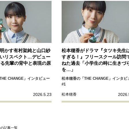
リーダーの流儀
変革の原動力
次世代へのバトン
トッ
重圧との向き合い方
一流のルーティン
20代の現在地
40代からの景色
50代のリアル
美しさの哲学
パートナ
病が教えてくれたこと
移住という選択
熱狂できるもの
明かす有村架純と山口紗
松本穂香がドラマ『タツキ先生
いリスペクト…デビュー
すぎる！』フリースクール訪問
私を彩るエッセンス
60代のネクストステージ
70代のグランド
語る先輩の背中と表現の原
ねた過去「小学生の時に生きづ
を…」
地域とつながる/お金との付き合い方
HE CHANGE」インタビュー
松本穂香の「THE CHANGE」インタビ
#1
2026.5.23
2026.
松本穂香
香の記事一覧