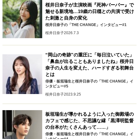
桜井日奈子が主演映画『死神バーバー』で
40代からの景色
50代のリアル
美しさの哲学
魅せる新境地…19歳の日穏との共演で受け
パートナーとの歩み方
親になるということ
た刺激と自身の変化
病が教えてくれたこと
移住という選択
桜井日奈子の「THE CHANGE」インタビュー#1
熱狂できるもの
一生モノの愛用品
桜井日奈子
2026.7.3
私を彩るエッセンス
60代のネクストステージ
70代のグランドデザイン
“岡山の奇跡”の重圧に「毎日泣いていた」
「鼻血が出ることもありましたね」桜井日
奈子の人生を変えた、ハードすぎる初舞台
社会・カルチャー・マネー
とは
地域とつながる/お金との付き合い方
俳優・板垣瑞生と桜井日奈子の「THE CHANGE」イ
ンタビュー#5
桜井日奈子
2023.9.25
板垣瑞生が導かれるように入った御殿場の
カフェで感じた、不思議な縁「黒澤明監督
の台本がたくさんあって……」
俳優・板垣瑞生と桜井日奈子の「THE CHANGE」イ
ンタビュー#4