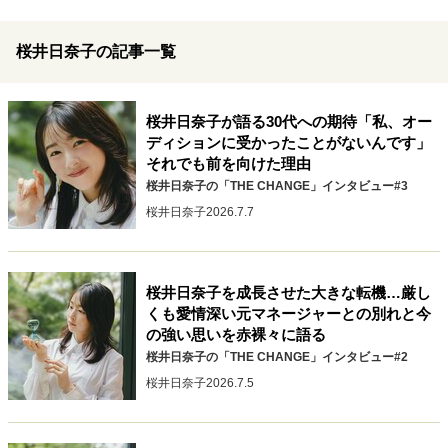
キャリア・働き方
セカンドキャリアの描き方
独立という決断
桜井日奈子の記事一覧
大人の学び直し
ファーストキャリアを拓く
夢を掴む選択
桜井日奈子が語る30代への期待「私、オー
ディションに受かったことがないんです」
それでも前を向けた理由
経営・ビジネス
桜井日奈子の「THE CHANGE」インタビュー#3
リーダーの流儀
変革の原動力
次世代へのバトン
桜井日奈子
2026.7.7
トップが描く未来
桜井日奈子を成長させた大きな転機…厳し
マインドセット
くも愛情深い元マネージャーとの別れと今
の強い思いを赤裸々に語る
重圧との向き合い方
一流のルーティン
20代の現在地
桜井日奈子の「THE CHANGE」インタビュー#2
忘れられない言葉
10代・20代の土台
桜井日奈子
2026.7.5
ライフスタイル・生き方