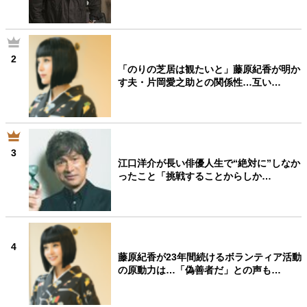
2
「のりの芝居は観たいと」藤原紀香が明か
す夫・片岡愛之助との関係性…互い…
3
江口洋介が長い俳優人生で“絶対に”しなか
ったこと「挑戦することからしか…
4
藤原紀香が23年間続けるボランティア活動
の原動力は…「偽善者だ」との声も…