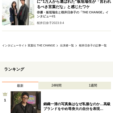
に“1万人から選ばれた”板垣瑞生が「言われ
るべき言葉だな」と感じたワケ
俳優・板垣瑞生と桜井日奈子の「THE CHANGE」イ
ンタビュー#1
桜井日奈子
2023.9.4
インタビューサイト 双葉社 THE CHANGE
出演者一覧
桜井日奈子の記事一覧
ランキング
24時間
1週間
最新
1
錦織一清の写真集はなぜ私服なのか…高級
ブランドをやめ等身大の自分を表現…