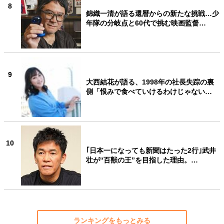
8
錦織一清が語る還暦からの新たな挑戦…少
年隊の分岐点と60代で挑む映画監督…
9
大西結花が語る、1998年の社長失踪の裏
側「恨みで食べていけるわけじゃない…
10
｢日本一になっても新聞はたった2行｣武井
壮が“百獣の王”を目指した理由。…
ランキングをもっとみる