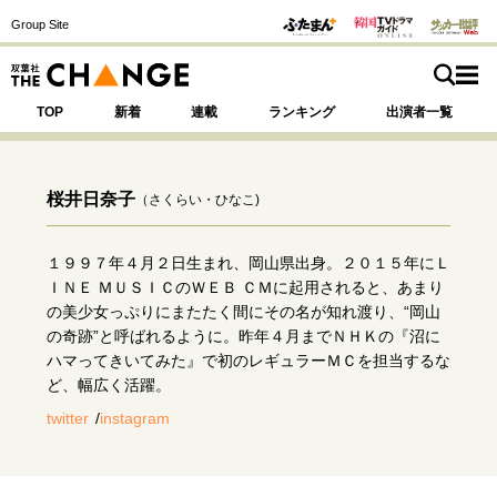
Group Site
TOP
新着
連載
ランキング
出演者一覧
桜井日奈子
（さくらい・ひなこ)
注目の記事テーマで探す
SPECIAL
１９９７年４月２日生まれ、岡山県出身。２０１５年にＬ
ＩＮＥ ＭＵＳＩＣのＷＥＢ ＣＭに起用されると、あまり
の美少女っぷりにまたたく間にその名が知れ渡り、“岡山
サイトの核・哲学
の奇跡”と呼ばれるように。昨年４月までＮＨＫの『沼に
ハマってきいてみた』で初のレギュラーＭＣを担当するな
運命を変えた出会い
決断の裏側
挫折からの再起
ど、幅広く活躍。
未知への挑戦
プロフェッショナルの矜持
twitter
instagram
表現者の葛藤
人生が動いた日
10代の挫折と原点