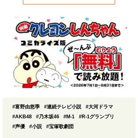
#富野由悠季
#連続テレビ小説
#大河ドラマ
#AKB48
#乃木坂46
#M-1
#R-1グランプリ
#声優
#小説
#宝塚歌劇団