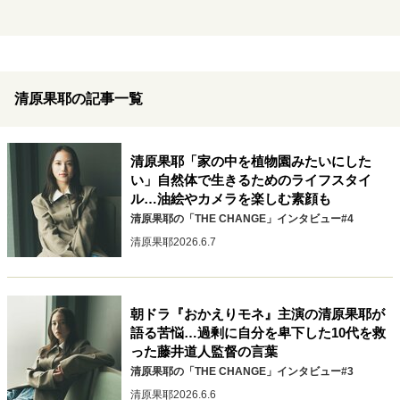
キャリア・働き方
セカンドキャリアの描き方
独立という決断
大人の学び直し
ファーストキャリアを拓く
夢を掴む選択
清原果耶の記事一覧
経営・ビジネス
清原果耶「家の中を植物園みたいにした
リーダーの流儀
変革の原動力
次世代へのバトン
い」自然体で生きるためのライフスタイ
ル…油絵やカメラを楽しむ素顔も
トップが描く未来
清原果耶の「THE CHANGE」インタビュー#4
清原果耶
2026.6.7
マインドセット
重圧との向き合い方
一流のルーティン
20代の現在地
朝ドラ『おかえりモネ』主演の清原果耶が
忘れられない言葉
10代・20代の土台
語る苦悩…過剰に自分を卑下した10代を救
った藤井道人監督の言葉
清原果耶の「THE CHANGE」インタビュー#3
ライフスタイル・生き方
清原果耶
2026.6.6