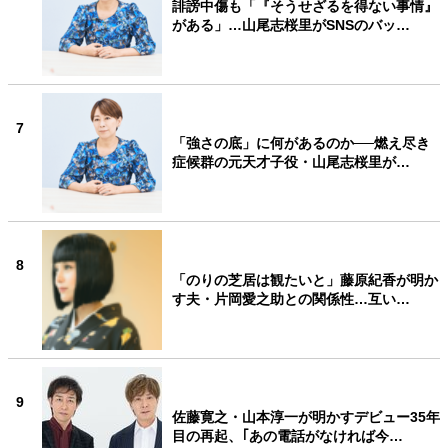
誹謗中傷も「『そうせざるを得ない事情』
がある」…山尾志桜里がSNSのバッ…
7
「強さの底」に何があるのか──燃え尽き
症候群の元天才子役・山尾志桜里が…
8
「のりの芝居は観たいと」藤原紀香が明か
す夫・片岡愛之助との関係性…互い…
9
佐藤寛之・山本淳一が明かすデビュー35年
目の再起、｢あの電話がなければ今…