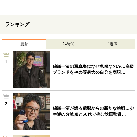
ランキング
24時間
1週間
最新
1
錦織一清の写真集はなぜ私服なのか…高級
ブランドをやめ等身大の自分を表現…
2
錦織一清が語る還暦からの新たな挑戦…少
年隊の分岐点と60代で挑む映画監督…