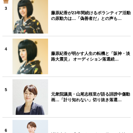
3
藤原紀香が23年間続けるボランティア活動
の原動力は…「偽善者だ」との声も…
4
藤原紀香が明かす人生の転機と「阪神・淡
路大震災」 オーディション落選続…
5
元衆院議員・山尾志桜里が語る誹謗中傷動
画…「計り知れない」切り抜き落選…
6