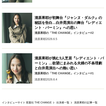
40代からの景色
50代のリアル
美しさの哲学
パートナーとの歩み方
親になるということ
病が教えてくれたこと
移住という選択
清原果耶が初舞台『ジャンヌ・ダルク』の
秘話を告白…白井晃演出の舞台『レディエ
熱狂できるもの
一生モノの愛用品
ント・バーミン』への思い
私を彩るエッセンス
60代のネクストステージ
清原果耶の「THE CHANGE」インタビュー#2
70代のグランドデザイン
清原果耶
2026.6.5
社会・カルチャー・マネー
清原果耶が挑む3人芝居『レディエント・バ
地域とつながる/お金との付き合い方
ーミン』…欲望にまみれる夫婦の不条理劇
と白井晃演出への熱い思い
清原果耶の「THE CHANGE」インタビュー#1
清原果耶
2026.6.4
インタビューサイト 双葉社 THE CHANGE
出演者一覧
清原果耶の記事一覧