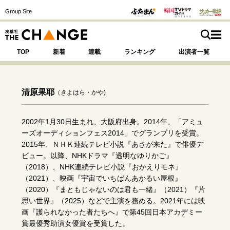
Group Site
TOP
新着
連載
ランキング
出演者一覧
清原果耶
（きよはら・かや)
注目の記事テーマで探す
SPECIAL
2002年1月30日生まれ、大阪府出身。2014年、「アミュ
ーズオーディションフェス2014」でグランプリを受賞。
2015年、ＮＨＫ連続テレビ小説『あさが来た』で俳優デ
サイトの核・哲学
ビュー。以降、NHKドラマ『透明なゆりかご』
（2018）、NHK連続テレビ小説『おかえりモネ』
運命を変えた出会い
決断の裏側
挫折からの再起
（2021）、映画『宇宙でいちばんあかるい屋根』
未知への挑戦
プロフェッショナルの矜持
（2020）『まともじゃないのは君も一緒』（2021）『片
表現者の葛藤
人生が動いた日
10代の挫折と原点
思い世界』（2025）などで主演を務める。2021年には映
画『護られなかった者たちへ』で第45回日本アカデミー
賞最優秀助演女優賞を受賞した。