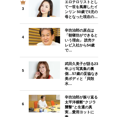
エロテロリストとし
プが描く未来
て一世を風靡したイ
3
3
ンリン 50歳で3児の
母となった現在の…
忘れられない言葉
10代・20代の土台
辛坊治郎の原点は
「朝寝坊ができると
4
4
ーとの歩み方
親になるということ
いう理由」 読売テ
レビ入社から54歳
一生モノの愛用品
で…
デザイン
武田久美子が語る23
5
年ぶり写真集の裏
5
側…57歳の妥協なき
美ボディと「貝殻
水…
6
辛坊治郎が振り返る
太平洋横断“クジラ
6
襲撃”と生還の真
実…愛用ヨットに
妻…