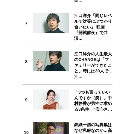
7
江口洋介「同じレベ
ルで対等にぶつかり
7
合いたい」 映画
『開戦前夜』で共
演…
8
江口洋介の人生最大
のCHANGEは「フ
8
ァミリーができたこ
と」時には30人で…
江…
9
「3つも言っていい
んですか（笑）」中
9
村静香が男性に求め
る3条件、“安心さ…
10
錦織一清の写真集は
なぜ私服なのか…高
10