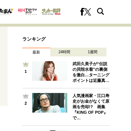
ランキング
24時間
1週間
最新
武田久美子が“伝説
の貝殻水着”の裏側
1
1
を激白…ターニング
への挑戦
プロフェッショナルの矜持
ポイントは近藤真…
人気漫画家・江口寿
史がお金がなくて原
2
ファーストキャリアを拓く
画を売却!? 画集
2
『KING OF POP』
で…