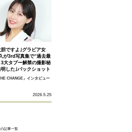
リーダーの流儀
変革の原動力
次世代へのバトン
トッ
重圧との向き合い方
一流のルーティン
20代の現在地
40代からの景色
50代のリアル
美しさの哲学
パートナ
大胆ですよ｣グラビア女
病が教えてくれたこと
移住という選択
熱狂できるもの
久が3rd写真集で“過去最
私を彩るエッセンス
60代のネクストステージ
70代のグランド
！3大タブー解禁の撮影秘
発明した｣バックショット
HE CHANGE」インタビュー
地域とつながる/お金との付き合い方
2026.5.25
久の記事一覧