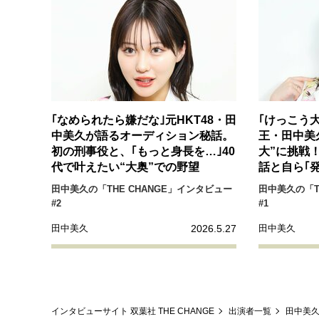
経営・ビジネス
マインドセット
ライフスタイル・生き方
｢なめられたら嫌だな｣元HKT48・田
｢けっこう
中美久が語るオーディション秘話。
王・田中美
初の刑事役と、｢もっと身長を…｣40
大”に挑戦
代で叶えたい“大奥”での野望
話と自ら｢
社会・カルチャー・マネー
田中美久の「THE CHANGE」インタビュー
田中美久の「T
#2
#1
2026.5.27
田中美久
田中美久
インタビューサイト 双葉社 THE CHANGE
出演者一覧
田中美