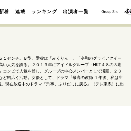
新着
連載
ランキング
出演者一覧
Group Site
５１センチ。Ｂ型。愛称は「みくりん」。「令和のグラビアクイー
高い人気を誇る。２０１３年にアイドルグループ・HKT４８の３期
」コンビで人気を博し、グループの中心メンバーとして活躍。２３
など幅広く活動。女優として、ドラマ『最高の教師 １年後、私は生
運命を変えた出会い
決断の裏側
挫折からの再起
未知
演。現在放送中のドラマ『刑事、ふりだしに戻る』（テレ東系）に出
表現者の葛藤
人生が動いた日
10代の挫折と原点
セカンドキャリアの描き方
独立という決断
大人の学び直し
夢を掴む選択