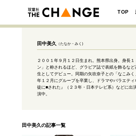
TOP
田中美久
（たなか・みく)
２００１年９月１２日生まれ。熊本県出身。身長１
注目の記事テーマで探す
SPECIAL
ン」と称されるほど、グラビア誌で表紙を飾るなど
生としてデビュー。同期の矢吹奈子との「なこみく
サイトの核・哲学
年１２月にグループを卒業し、ドラマやバラエティ
徒に■された』（２３年・日本テレビ系）などに出
演中。
キャリア・働き方
田中美久の記事一覧