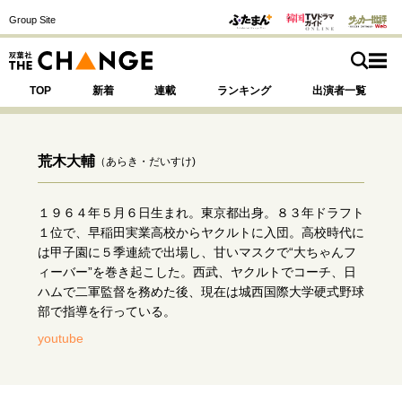
Group Site
TOP
新着
連載
ランキング
出演者一覧
荒木大輔
（あらき・だいすけ)
注目の記事テーマで探す
SPECIAL
１９６４年５月６日生まれ。東京都出身。８３年ドラフト
１位で、早稲田実業高校からヤクルトに入団。高校時代に
は甲子園に５季連続で出場し、甘いマスクで“大ちゃんフ
サイトの核・哲学
ィーバー”を巻き起こした。西武、ヤクルトでコーチ、日
ハムで二軍監督を務めた後、現在は城西国際大学硬式野球
運命を変えた出会い
決断の裏側
挫折からの再起
部で指導を行っている。
未知への挑戦
プロフェッショナルの矜持
youtube
表現者の葛藤
人生が動いた日
10代の挫折と原点