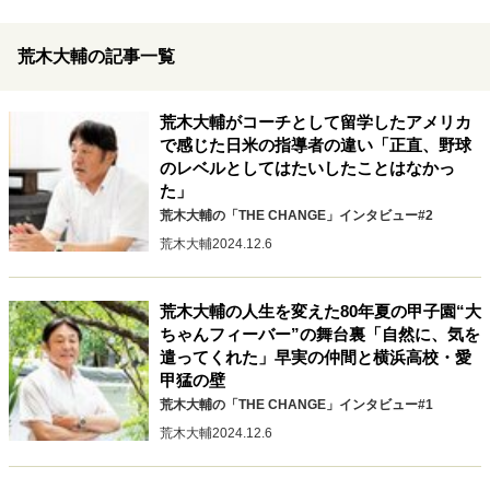
キャリア・働き方
セカンドキャリアの描き方
独立という決断
荒木大輔の記事一覧
大人の学び直し
ファーストキャリアを拓く
夢を掴む選択
荒木大輔がコーチとして留学したアメリカ
で感じた日米の指導者の違い「正直、野球
のレベルとしてはたいしたことはなかっ
経営・ビジネス
た」
荒木大輔の「THE CHANGE」インタビュー#2
リーダーの流儀
変革の原動力
次世代へのバトン
荒木大輔
2024.12.6
トップが描く未来
荒木大輔の人生を変えた80年夏の甲子園“大
マインドセット
ちゃんフィーバー”の舞台裏「自然に、気を
遣ってくれた」早実の仲間と横浜高校・愛
重圧との向き合い方
一流のルーティン
20代の現在地
甲猛の壁
忘れられない言葉
10代・20代の土台
荒木大輔の「THE CHANGE」インタビュー#1
荒木大輔
2024.12.6
ライフスタイル・生き方