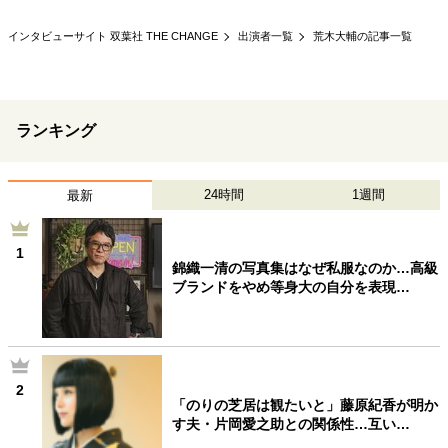
40代からの景色
50代のリアル
美しさの哲学
インタビューサイト 双葉社 THE CHANGE
出演者一覧
荒木大輔の記事一覧
パートナーとの歩み方
親になるということ
病が教えてくれたこと
移住という選択
熱狂できるもの
一生モノの愛用品
私を彩るエッセンス
60代のネクストステージ
ランキング
70代のグランドデザイン
24時間
1週間
最新
社会・カルチャー・マネー
1
地域とつながる/お金との付き合い方
錦織一清の写真集はなぜ私服なのか…高級
ブランドをやめ等身大の自分を表現…
2
「のりの芝居は観たいと」藤原紀香が明か
す夫・片岡愛之助との関係性…互い…