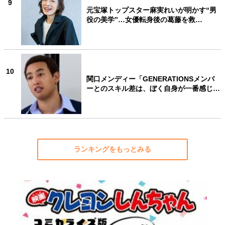
9
元宝塚トップスター麻実れいが明かす“男
役の美学”…女優転身後の葛藤を救…
10
関口メンディー「GENERATIONSメンバ
ーとのスキル差は、ぼく自身が一番感じ…
ランキングをもっとみる