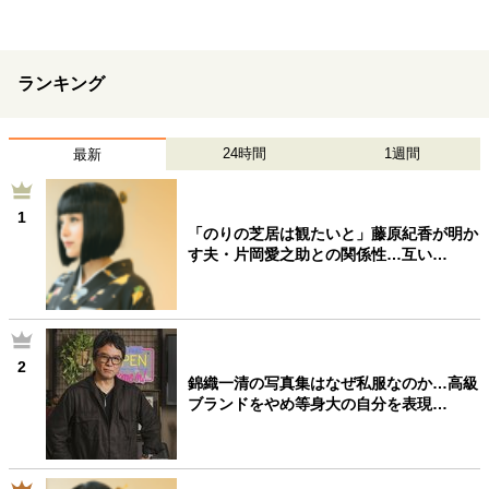
40代からの景色
50代のリアル
美しさの哲学
パートナーとの歩み方
親になるということ
病が教えてくれたこと
移住という選択
ランキング
熱狂できるもの
一生モノの愛用品
私を彩るエッセンス
60代のネクストステージ
24時間
1週間
最新
70代のグランドデザイン
1
「のりの芝居は観たいと」藤原紀香が明か
社会・カルチャー・マネー
す夫・片岡愛之助との関係性…互い…
地域とつながる/お金との付き合い方
2
錦織一清の写真集はなぜ私服なのか…高級
ブランドをやめ等身大の自分を表現…