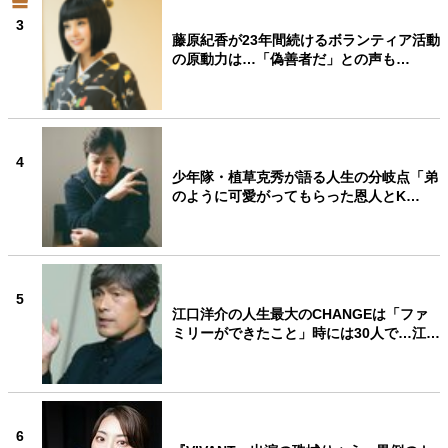
3
藤原紀香が23年間続けるボランティア活動
の原動力は…「偽善者だ」との声も…
4
少年隊・植草克秀が語る人生の分岐点「弟
のように可愛がってもらった恩人とK…
5
江口洋介の人生最大のCHANGEは「ファ
ミリーができたこと」時には30人で…江…
6