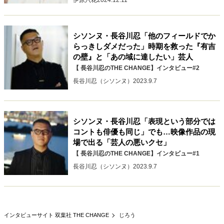
伊原六花
2024.12.11
キャリア・働き方
セカンドキャリアの描き方
独立という決断
大人の学び直し
ファーストキャリアを拓く
シソンヌ・長谷川忍「他のフィールドでか
夢を掴む選択
らっきしダメだった」時期を救った『有吉
の壁』と「あの域に達したい」芸人
【 長谷川忍のTHE CHANGE】インタビュー#2
長谷川忍（シソンヌ）
2023.9.7
経営・ビジネス
リーダーの流儀
変革の原動力
次世代へのバトン
トップが描く未来
シソンヌ・長谷川忍「表現という部分では
コントも俳優も同じ」でも…映像作品の現
場で出る「芸人の悪いクセ」
マインドセット
【 長谷川忍のTHE CHANGE】インタビュー#1
長谷川忍（シソンヌ）
2023.9.7
重圧との向き合い方
一流のルーティン
20代の現在地
忘れられない言葉
10代・20代の土台
インタビューサイト 双葉社 THE CHANGE
じろう
ライフスタイル・生き方