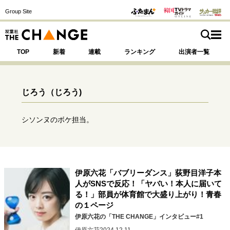
Group Site
TOP
新着
連載
ランキング
出演者一覧
じろう
（じろう)
注目の記事テーマで探す
SPECIAL
シソンヌのボケ担当。
サイトの核・哲学
運命を変えた出会い
決断の裏側
挫折からの再起
伊原六花「バブリーダンス」荻野目洋子本
未知への挑戦
プロフェッショナルの矜持
人がSNSで反応！「ヤバい！本人に届いて
る！」部員が体育館で大盛り上がり！青春
表現者の葛藤
人生が動いた日
10代の挫折と原点
の１ページ
伊原六花の「THE CHANGE」インタビュー#1