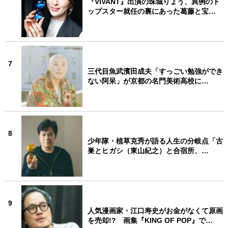
『VIVANT』出演の珠城りょう、異例のト
ップスター就任の裏にあった葛藤と宝…
7
三代目魚武濱田成夫「すっごい勉強ができ
ない阿呆」が京都の名門美術高校に…
8
少年隊・植草克秀が語る人生の分岐点「古
巣とヒガシ（東山紀之）と合宿所、…
9
人気漫画家・江口寿史がお金がなくて原画
を売却!? 画集『KING OF POP』で…